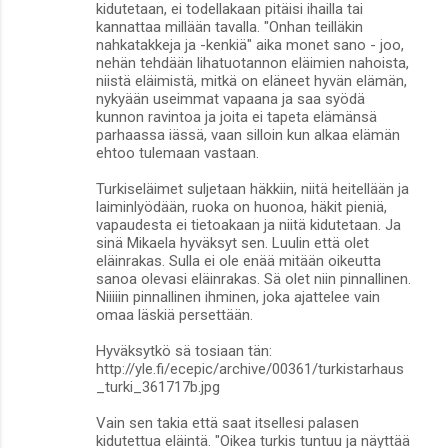
kidutetaan, ei todellakaan pitäisi ihailla tai
kannattaa millään tavalla. "Onhan teilläkin
nahkatakkeja ja -kenkiä" aika monet sano - joo,
nehän tehdään lihatuotannon eläimien nahoista,
niistä eläimistä, mitkä on eläneet hyvän elämän,
nykyään useimmat vapaana ja saa syödä
kunnon ravintoa ja joita ei tapeta elämänsä
parhaassa iässä, vaan silloin kun alkaa elämän
ehtoo tulemaan vastaan.
Turkiseläimet suljetaan häkkiin, niitä heitellään ja
laiminlyödään, ruoka on huonoa, häkit pieniä,
vapaudesta ei tietoakaan ja niitä kidutetaan. Ja
sinä Mikaela hyväksyt sen. Luulin että olet
eläinrakas. Sulla ei ole enää mitään oikeutta
sanoa olevasi eläinrakas. Sä olet niin pinnallinen.
Niiiiin pinnallinen ihminen, joka ajattelee vain
omaa läskiä persettään.
Hyväksytkö sä tosiaan tän:
http://yle.fi/ecepic/archive/00361/turkistarhaus
_turki_361717b.jpg
Vain sen takia että saat itsellesi palasen
kidutettua eläintä. "Oikea turkis tuntuu ja näyttää