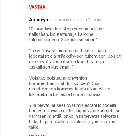
VASTAA
Anonyymi
20. lokakuuta 2011 klo 15.45
"Olisiko kiva itse olla pienessä häkissä
nälissään, kidutettuna ja kaikkine
tulehduksineen. Sä kuuluisit sinne."
"Toivottavasti hieman miettisit asiaa ja
lopettaisit eläinrääkkäyksen tukemisen. Jos et,
niin toivottavasti itsekin koet hitaan ja
tuskallisen kuoleman."
Voisitko poistaa anonyymien
kommentointimahdollisuuden? Osa
nimettömistä kommenteista alkaa olla jo
lukijallekin aika raskaita ja ahdistavia.
Yllä olevat lauseet ovat mielestäni jo todella
huolestuttavia ja niiden kirjoittajan kannattaisi
varmaan miettiä, onko ihan tervettä toivottaa
hidasta ja tuskallista kuolemaa yhden pipon
takia.