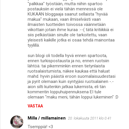
"palkkaa" työstään, mutta niihin spartoo
postauksiin ei vielä tähän mennessä ole
KUKAAN bloggaaja saanut sellaista "hyvää
makua" mukaan, vaan ilmiselvästi vaan
ilmaisten tuotteiden toivossa väännetään
viikottain jotain ihme kuraa :--( tätä kritiikkiä ei
siis pelkästään sinulle ole tarkoitettu, vaan
yleisesti kaikille jotka ei osaa tehdä mainontaa
tyylillä.
sun blogi oli todella hyvä ennen spartoota,
ennen turkispostausta ja no, ennen ruotsiin
lähtöä. tai pikemminkin ennen tietynlaista
ruotsalaistumista, näkee kaukaa että haluat
mahd. hyvin päästä eroon suomalaisuudestasi
ja pyrit olemaan kuin syntyjäsi ruotsalainen -.-
aion silti kuitenkin jatkaa lukemista, eli tän
kommentin loppuhuipennuksena EI tule
olemaan "maku meni, tähän loppui lukeminen" :D
VASTAA
Milla / millamainen
20. lokakuuta 2011 klo 0.41
Tsemppiä! <3