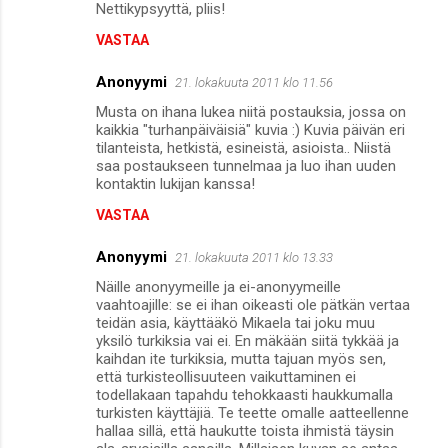
Nettikypsyyttä, pliis!
VASTAA
Anonyymi
21. lokakuuta 2011 klo 11.56
Musta on ihana lukea niitä postauksia, jossa on
kaikkia "turhanpäiväisiä" kuvia :) Kuvia päivän eri
tilanteista, hetkistä, esineistä, asioista.. Niistä
saa postaukseen tunnelmaa ja luo ihan uuden
kontaktin lukijan kanssa!
VASTAA
Anonyymi
21. lokakuuta 2011 klo 13.33
Näille anonyymeille ja ei-anonyymeille
vaahtoajille: se ei ihan oikeasti ole pätkän vertaa
teidän asia, käyttääkö Mikaela tai joku muu
yksilö turkiksia vai ei. En mäkään siitä tykkää ja
kaihdan ite turkiksia, mutta tajuan myös sen,
että turkisteollisuuteen vaikuttaminen ei
todellakaan tapahdu tehokkaasti haukkumalla
turkisten käyttäjiä. Te teette omalle aatteellenne
hallaa sillä, että haukutte toista ihmistä täysin