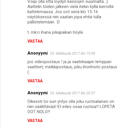
Voipi olla että löydyn kassojen suunnalta. ;)
Aattelin töiden jälkeen vielä itekin kyllä kierrellä
kattelemassa. Jos oot siinä klo 15-16
näytöksessä niin saatan jopa ehtiä tulla
pällistelemään. :D
t. mk:n ihana jokapaikan höylä
VASTAA
Anonyymi
20. lokakuuta 2011 klo 19.00
joo videopostaus ! ja ja vaatekaapin lemppari
vaatteet, meikkipostaus, joku ihonhoito postaus
(:
VASTAA
Anonyymi
20. lokakuuta 2011 klo 20.57
Oikeesti toi sun yritys olla joku ruotsalainen on
niin säälittävää! Et edes osaa ruotsia!! LOPETA
OOT NOLO!!
VASTAA