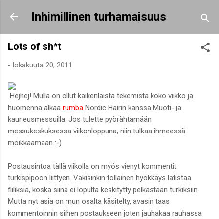
Siirry pääsisältöön
Inhimillinen turhamaisuus
Lots of sh*t
-
lokakuuta 20, 2011
Hejhej! Mulla on ollut kaikenlaista tekemistä koko viikko ja
huomenna alkaa
rumba
Nordic Hairin kanssa Muoti- ja
kauneusmessuilla. Jos tulette pyörähtämään
messukeskuksessa viikonloppuna, niin tulkaa ihmeessä
moikkaamaan :-)
Postausintoa tällä viikolla on myös vienyt kommentit
turkispipoon liittyen. Väkisinkin tollainen hyökkäys latistaa
fiiliksiä, koska siinä ei lopulta keskitytty pelkästään turkiksiin.
Mutta nyt asia on mun osalta käsitelty, avasin taas
kommentoinnin siihen postaukseen joten jauhakaa rauhassa