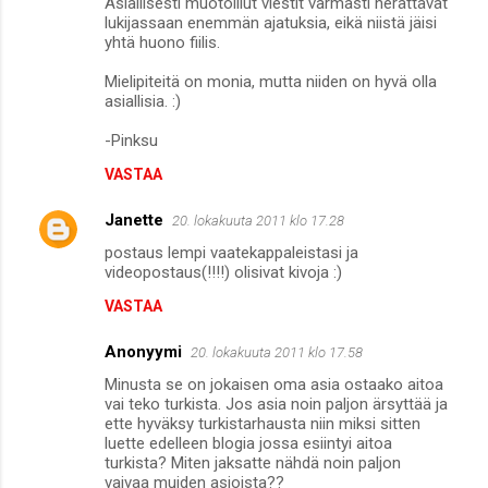
Asiallisesti muotoillut viestit varmasti herättävät
lukijassaan enemmän ajatuksia, eikä niistä jäisi
yhtä huono fiilis.
Mielipiteitä on monia, mutta niiden on hyvä olla
asiallisia. :)
-Pinksu
VASTAA
Janette
20. lokakuuta 2011 klo 17.28
postaus lempi vaatekappaleistasi ja
videopostaus(!!!!) olisivat kivoja :)
VASTAA
Anonyymi
20. lokakuuta 2011 klo 17.58
Minusta se on jokaisen oma asia ostaako aitoa
vai teko turkista. Jos asia noin paljon ärsyttää ja
ette hyväksy turkistarhausta niin miksi sitten
luette edelleen blogia jossa esiintyi aitoa
turkista? Miten jaksatte nähdä noin paljon
vaivaa muiden asioista??