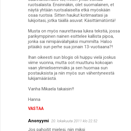
ruotsalaista. Ensinnäkin, olet suomalainen, et
näytä yhtään ruotsalaiselta etkä myöskään
osaa ruotsia. Sitten haukut kotimaatasi ja
lukijoitasi, jotka täällä asuvat. Käsittämätöntä!
Musta on myös naurettavaa lukea tekstiä, jossa
parikymppinen nainen esittelee kallista pipoa,
jonka sai nimipäivälahjaksi mummilta. Haloo
pitääkö sun perhe sua jonain 13-vuotiaana?!
Ihan oikeesti sun blogis oli huippu vielä joskus
viime vuonna, mutta oot muuttunu kokoajan
vaan ylimielisemmäks ja sen huomaa sun
postauksista ja niin myös sun vähentyneestä
lukijamäärästä.
Vanha Mikaela takaisin!!
Hanna
VASTAA
Anonyymi
20. lokakuuta 2011 klo 22.52
Jos pahoitit mielesi, niin miksi