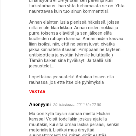
Lihansyönti ei ole yhtään sen parempi kuin
turkistarhaus. Ihan yhtä turhamaista se on. Yhtä
naurettavaa kuin tuo sinun kommenttisi.
Annan eläinten lusia pienissä häkeissä, joissa
niillä ei ole tilaa liikkua. Annan niiden nokkia ja
purra toisensa elävältä ja sen jälkeen elää
kuolleiden ruhojen kanssa. Annan niiden kasvaa
liian isoiksi, niin, että ne sairastuvat, eivätkä
jaksa kannatella itseään. Pimppaan ne täyteen
antibiootteja ja syötän tyhmille kuluttajille:)
Tämän kaiken sinä hyväksyt. Ja täällä silti
jeesustelet....
Lopettakaa jeesustelu! Antakaa toisen olla
rauhassa, jos ette itse ole pyhimyksiä
VASTAA
Anonyymi
20. lokakuuta 2011 klo 22.50
Mä oon kyllä täysin samaa mieltä Flickan
kanssa! Voisit todellakin joskus ajatella
muutakin, kui sitä omaa läskiä perääsi, senkin
materialisti. Lisäksi mua ärsyttää
suunnattomasti toi, miten yrität esittää