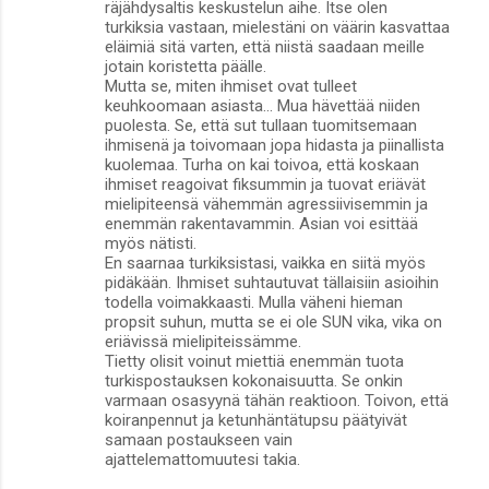
räjähdysaltis keskustelun aihe. Itse olen
turkiksia vastaan, mielestäni on väärin kasvattaa
eläimiä sitä varten, että niistä saadaan meille
jotain koristetta päälle.
Mutta se, miten ihmiset ovat tulleet
keuhkoomaan asiasta... Mua hävettää niiden
puolesta. Se, että sut tullaan tuomitsemaan
ihmisenä ja toivomaan jopa hidasta ja piinallista
kuolemaa. Turha on kai toivoa, että koskaan
ihmiset reagoivat fiksummin ja tuovat eriävät
mielipiteensä vähemmän agressiivisemmin ja
enemmän rakentavammin. Asian voi esittää
myös nätisti.
En saarnaa turkiksistasi, vaikka en siitä myös
pidäkään. Ihmiset suhtautuvat tällaisiin asioihin
todella voimakkaasti. Mulla väheni hieman
propsit suhun, mutta se ei ole SUN vika, vika on
eriävissä mielipiteissämme.
Tietty olisit voinut miettiä enemmän tuota
turkispostauksen kokonaisuutta. Se onkin
varmaan osasyynä tähän reaktioon. Toivon, että
koiranpennut ja ketunhäntätupsu päätyivät
samaan postaukseen vain
ajattelemattomuutesi takia.