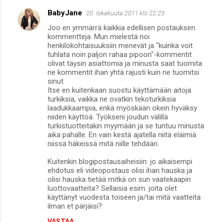
BabyJane
20. lokakuuta 2011 klo 22.23
Joo en ymmärrä kaikkia edellisen postauksen
kommentteja. Mun mielestä noi
henkilökohtaisuuksiin menevät ja "kuinka voit
tuhlata noin paljon rahaa pipoon"-kommentit
olivat täysin asiattomia ja minusta saat tuomita
ne kommentit ihan yhtä rajusti kuin ne tuomitsi
sinut.
Itse en kuitenkaan suostu käyttämään aitoja
turkiksia, vaikka ne ovatkin tekoturkiksia
laadukkaampia, enkä myöskään okein hyväksy
niiden käyttöä. Työkseni joudun välillä
turkistuotteitakin myymään ja se tuntuu minusta
aika pahalle. En vain kestä ajatella niitä eläimiä
niissä häkeissä mitä niille tehdään.
Kuitenkin blogipostausaiheisiin: jo aikaisempi
ehdotus eli videopostaus olisi ihan hauska ja
olisi hauska tietää mitkä on sun vaatekaapin
luottovaatteita? Sellaisia esim. joita olet
käyttänyt vuodesta toiseen ja/tai mitä vaatteita
ilman et pärjäisi?
VASTAA