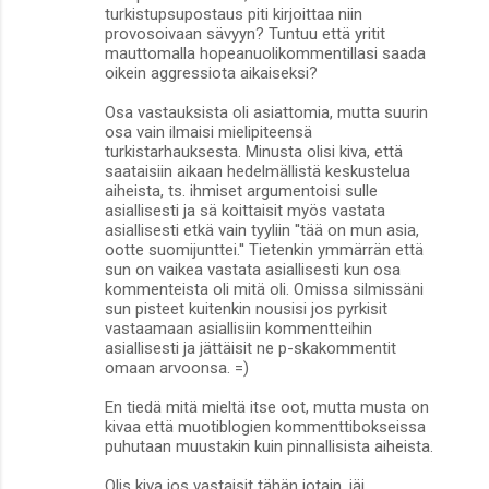
turkistupsupostaus piti kirjoittaa niin
provosoivaan sävyyn? Tuntuu että yritit
mauttomalla hopeanuolikommentillasi saada
oikein aggressiota aikaiseksi?
Osa vastauksista oli asiattomia, mutta suurin
osa vain ilmaisi mielipiteensä
turkistarhauksesta. Minusta olisi kiva, että
saataisiin aikaan hedelmällistä keskustelua
aiheista, ts. ihmiset argumentoisi sulle
asiallisesti ja sä koittaisit myös vastata
asiallisesti etkä vain tyyliin ''tää on mun asia,
ootte suomijunttei.'' Tietenkin ymmärrän että
sun on vaikea vastata asiallisesti kun osa
kommenteista oli mitä oli. Omissa silmissäni
sun pisteet kuitenkin nousisi jos pyrkisit
vastaamaan asiallisiin kommentteihin
asiallisesti ja jättäisit ne p-skakommentit
omaan arvoonsa. =)
En tiedä mitä mieltä itse oot, mutta musta on
kivaa että muotiblogien kommenttibokseissa
puhutaan muustakin kuin pinnallisista aiheista.
Olis kiva jos vastaisit tähän jotain, jäi