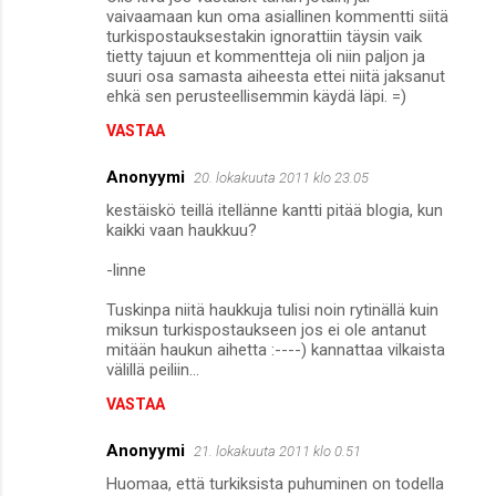
vaivaamaan kun oma asiallinen kommentti siitä
turkispostauksestakin ignorattiin täysin vaik
tietty tajuun et kommentteja oli niin paljon ja
suuri osa samasta aiheesta ettei niitä jaksanut
ehkä sen perusteellisemmin käydä läpi. =)
VASTAA
Anonyymi
20. lokakuuta 2011 klo 23.05
kestäiskö teillä itellänne kantti pitää blogia, kun
kaikki vaan haukkuu?
-linne
Tuskinpa niitä haukkuja tulisi noin rytinällä kuin
miksun turkispostaukseen jos ei ole antanut
mitään haukun aihetta :----) kannattaa vilkaista
välillä peiliin...
VASTAA
Anonyymi
21. lokakuuta 2011 klo 0.51
Huomaa, että turkiksista puhuminen on todella