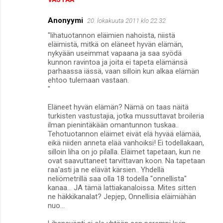
Anonyymi
20. lokakuuta 2011 klo 22.32
"lihatuotannon eläimien nahoista, niistä
eläimistä, mitkä on eläneet hyvän elämän,
nykyään useimmat vapaana ja saa syödä
kunnon ravintoa ja joita ei tapeta elämänsä
parhaassa iässä, vaan silloin kun alkaa elämän
ehtoo tulemaan vastaan.
"
Eläneet hyvän elämän? Nämä on taas näitä
turkisten vastustajia, jotka mussuttavat broileria
ilman pienintäkään omantunnon tuskaa..
Tehotuotannon eläimet eivät elä hyvää elämää,
eikä niiden anneta elää vanhoiksi! Ei todellakaan,
silloin liha on jo pilalla. Eläimet tapetaan, kun ne
ovat saavuttaneet tarvittavan koon. Na tapetaan
raa'asti ja ne elävät kärsien.. Yhdellä
neliömetrillä saa olla 18 todella "onnellista"
kanaa... JA tämä lattiakanaloissa. Mites sitten
ne häkkikanalat? Jepjep, Onnellisia eläimiähän
nuo...