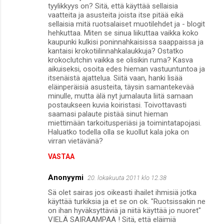
tyylikkyys on? Sitä, että käyttää sellaisia
vaatteita ja asusteita joista itse pitää eikä
sellaisia mitä ruotsalaiset muotilehdet ja - blogit
hehkuttaa. Miten se sinua liikuttaa vaikka koko
kaupunki kulkisi poninnahkaisissa saappaissa ja
kantaisi krokotiilinnahkalaukkuja? Ostatko
krokoclutchin vaikka se olisikin ruma? Kasva
aikuiseksi, osoita edes hieman vastuuntuntoa ja
itsenäistä ajattelua. Siitä vaan, hanki lisää
eläinperäisiä asusteita, täysin samantekevää
minulle, mutta älä nyt jumalauta liitä samaan
postaukseen kuvia koiristasi. Toivottavasti
saamasi palaute pistää sinut hieman
miettimään tarkoitusperiäsi ja toimintatapojasi.
Haluatko todella olla se kuollut kala joka on
virran vietävänä?
VASTAA
Anonyymi
20. lokakuuta 2011 klo 12.38
Sä olet sairas jos oikeasti ihailet ihmisiä jotka
käyttää turkiksia ja et se on ok. "Ruotsissakin ne
on ihan hyväksyttäviä ja niitä käyttää jo nuoret"
VIELÄ SAIRAAMPAA ! Sitä, että eläimiä