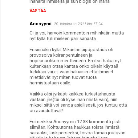
ihanalta ihmiseltä ja sun blogis on ihana.
VASTAA
Anonyymi
20. lokakuuta 2011 klo 17.24
Oi ja voi, harvoin kommentoin mihinkään mutta
nyt kyllä tuli mieleen pari sanasta.
Ensinnäkin kyllä, Mikaelan pipopostaus oli
provosoiva koiranpentuineen ja
hopeanuolikommentteineen. En itse halua nyt
kuitenkaan ottaa kantaa onko oikein käyttää
turkiksia vai ei, vaan haluaisin että ihmiset
miettisivät nyt miten tuovat tuota
harmistustaan esille.
Vaikka olisi jyrkästi kaikkea turkistarhausta
vastaan jne(tai oli kyse ihan mistä vain), niin
miksei siitä voi sanoa asiallisesti, jos tuntuu että
on avauduttava?
Esimerkiksi Anonyymin 12:38 kommentti pisti
silmään. Kohtuutonta haukkua toista ihmistä
sairaaksi, läskiperseeksi, toivoa tämän joutuvan