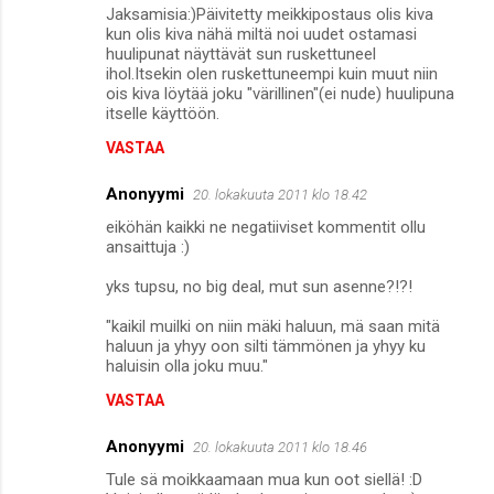
Jaksamisia:)Päivitetty meikkipostaus olis kiva
kun olis kiva nähä miltä noi uudet ostamasi
huulipunat näyttävät sun ruskettuneel
ihol.Itsekin olen ruskettuneempi kuin muut niin
ois kiva löytää joku "värillinen"(ei nude) huulipuna
itselle käyttöön.
VASTAA
Anonyymi
20. lokakuuta 2011 klo 18.42
eiköhän kaikki ne negatiiviset kommentit ollu
ansaittuja :)
yks tupsu, no big deal, mut sun asenne?!?!
"kaikil muilki on niin mäki haluun, mä saan mitä
haluun ja yhyy oon silti tämmönen ja yhyy ku
haluisin olla joku muu."
VASTAA
Anonyymi
20. lokakuuta 2011 klo 18.46
Tule sä moikkaamaan mua kun oot siellä! :D