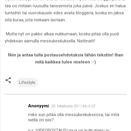
tää oo mitään ruusuilla tanssimista joka päivä. Joskus en halua
tunteihin tai vuorokausiin edes avata bloggeria, koska en jaksa
sitä kuraa, jota niskaani laotaan.
Mutta nyt on pakko alkaa nukkumaan, koska pitää olla puoli
yhdeksän aamulla messukeskuksella. Nattinatt!
Niin ja antaa tulla postausehdotuksia tähän tekstiin! Ihan
mitä kaikkea tulee mieleen :-)
Lifestyle
Anonyymi
20. lokakuuta 2011 klo 0.22
K
miks sun pitää olla messukeskuksessa, tai mitä
o
siellä on siis?
m
p.s. VIDEOPOSTAUS! mua on kutkuttanu jo