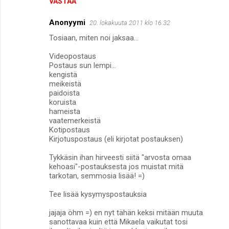
VASTAA
Anonyymi
20. lokakuuta 2011 klo 16.32
Tosiaan, miten noi jaksaa...
Videopostaus
Postaus sun lempi...
kengistä
meikeistä
paidoista
koruista
hameista
vaatemerkeistä
Kotipostaus
Kirjotuspostaus (eli kirjotat postauksen)
Tykkäsin ihan hirveesti siitä "arvosta omaa
kehoasi"-postauksesta jos muistat mitä
tarkotan, semmosia lisää! =)
Tee lisää kysymyspostauksia
jajaja öhm =) en nyt tähän keksi mitään muuta
sanottavaa kuin että Mikaela vaikutat tosi