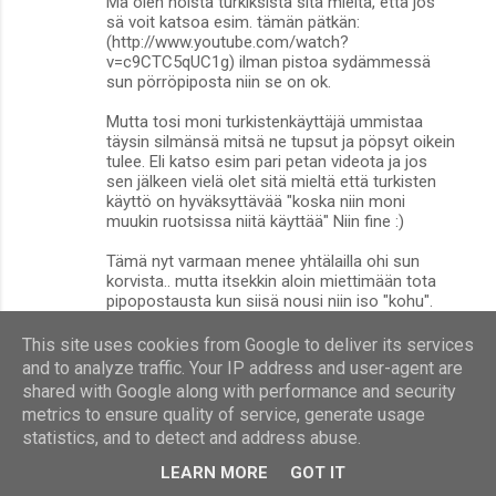
Mä olen noista turkiksista sitä mieltä, että jos
sä voit katsoa esim. tämän pätkän:
(http://www.youtube.com/watch?
v=c9CTC5qUC1g) ilman pistoa sydämmessä
sun pörröpiposta niin se on ok.
Mutta tosi moni turkistenkäyttäjä ummistaa
täysin silmänsä mitsä ne tupsut ja pöpsyt oikein
tulee. Eli katso esim pari petan videota ja jos
sen jälkeen vielä olet sitä mieltä että turkisten
käyttö on hyväksyttävää "koska niin moni
muukin ruotsissa niitä käyttää" Niin fine :)
Tämä nyt varmaan menee yhtälailla ohi sun
korvista.. mutta itsekkin aloin miettimään tota
pipopostausta kun siisä nousi niin iso "kohu".
VASTAA
This site uses cookies from Google to deliver its services
and to analyze traffic. Your IP address and user-agent are
Anonyymi
24. lokakuuta 2011 klo 10.52
shared with Google along with performance and security
metrics to ensure quality of service, generate usage
hohhoh naurahdin kyllä ton anonyymin
kommentille.."Lihansyönti ei ole yhtään sen
statistics, and to detect and address abuse.
parempi kuin turkistarhaus." < kuule jospa mietit
LEARN MORE
GOT IT
vähän että kumpi on tärkeämpi asia, ruoka vai
turkisvaatteet? :) Ja ehkä kenenkään ei kannata