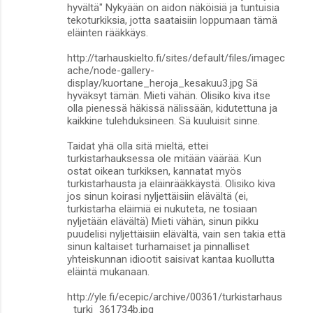
hyvältä" Nykyään on aidon näköisiä ja tuntuisia
tekoturkiksia, jotta saataisiin loppumaan tämä
eläinten rääkkäys.
http://tarhauskielto.fi/sites/default/files/imagec
ache/node-gallery-
display/kuortane_heroja_kesakuu3.jpg Sä
hyväksyt tämän. Mieti vähän. Olisiko kiva itse
olla pienessä häkissä nälissään, kidutettuna ja
kaikkine tulehduksineen. Sä kuuluisit sinne.
Taidat yhä olla sitä mieltä, ettei
turkistarhauksessa ole mitään väärää. Kun
ostat oikean turkiksen, kannatat myös
turkistarhausta ja eläinrääkkäystä. Olisiko kiva
jos sinun koirasi nyljettäisiin elävältä (ei,
turkistarha eläimiä ei nukuteta, ne tosiaan
nyljetään elävältä) Mieti vähän, sinun pikku
puudelisi nyljettäisiin elävältä, vain sen takia että
sinun kaltaiset turhamaiset ja pinnalliset
yhteiskunnan idiootit saisivat kantaa kuollutta
eläintä mukanaan.
http://yle.fi/ecepic/archive/00361/turkistarhaus
_turki_361734b.jpg