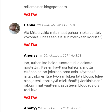
millamainen.blogspot.com
VASTAA
Hanna
20. lokakuuta 2011 klo 7.09
Älä Miksu välitä mitä muut puhuu :) joku esittely
kokonaisuudessaan siit sun hyvinkään kodista :)
VASTAA
Anonyymi
20. lokakuuta 2011 klo 8.28
joo, turhan iso haloo tuosta turkis asiasta
nostettiin. Itse en käyttäisi turkiksia, mutta
eiköhän se oo jokaisen oma asia, käyttääkö
niitä vaiko ei. Itse tykkään lukea tätä blogia, tulee
aina jotenki tosi hyvä mieli tästä!:) Jonkinlainen '
rakkaimmat vaatteeni/asusteeni' bloggaus ois
tosi kiva!
VASTAA
Anonyymi
20. lokakuuta 2011 klo 9.45