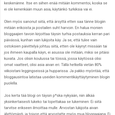
keskenänne. Itse en siihen enää mitään kommentoi, koska se
ei ole kenenkään muun asia, käytänkö turkiksia vai ei.
Olen myös sanonut siitä, että ärsyttä etten saa tänne blogiin
mitään erikoista ja postailen suht harvoin. En halua monien
bloggaajien tavoin kirjoittaa täysin turhia postauksia kerran pari
päivässä, kunhan vain lukijoita käy. Ja se, että tulee vain
ostoksien päivittelyä johtuu siitä, etten ole käynyt missään tai
jos ihmeen kaupalla käyn, ei asussa ole mitään, miksi se pitäisi
kuvata. Jos olisin koulussa tai töissä, jossa käytössä olisi
omat vaatteet, olisi asia aivan eri. Tällä hetkellä vietän 80%
viikoistani leggingseissä ja hupparissa. Ja pakko myöntää, että
bloggausintoa latistaa useiden kommentikäyttäytyminen blogin
puolella.
Jos kerta tää blogi on täysin p*ska nykyään, niin älkää
yksinkertaisesti lukeko tai lopettakaa se lukeminen. Ei siitä
tarvitse erikseen ilmoittaa mulle. Arvostan lukijoita aivan
älyttömästi, ja toivon että arvostatte myös mua bloggaajana. Ei