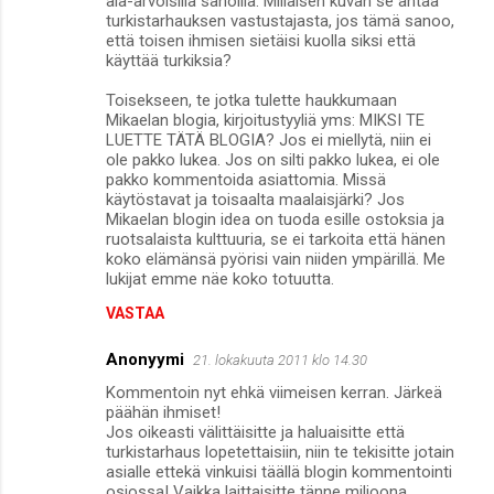
ala-arvoisilla sanoilla. Millaisen kuvan se antaa
turkistarhauksen vastustajasta, jos tämä sanoo,
että toisen ihmisen sietäisi kuolla siksi että
käyttää turkiksia?
Toisekseen, te jotka tulette haukkumaan
Mikaelan blogia, kirjoitustyyliä yms: MIKSI TE
LUETTE TÄTÄ BLOGIA? Jos ei miellytä, niin ei
ole pakko lukea. Jos on silti pakko lukea, ei ole
pakko kommentoida asiattomia. Missä
käytöstavat ja toisaalta maalaisjärki? Jos
Mikaelan blogin idea on tuoda esille ostoksia ja
ruotsalaista kulttuuria, se ei tarkoita että hänen
koko elämänsä pyörisi vain niiden ympärillä. Me
lukijat emme näe koko totuutta.
VASTAA
Anonyymi
21. lokakuuta 2011 klo 14.30
Kommentoin nyt ehkä viimeisen kerran. Järkeä
päähän ihmiset!
Jos oikeasti välittäisitte ja haluaisitte että
turkistarhaus lopetettaisiin, niin te tekisitte jotain
asialle ettekä vinkuisi täällä blogin kommentointi
osiossa! Vaikka laittaisitte tänne miljoona