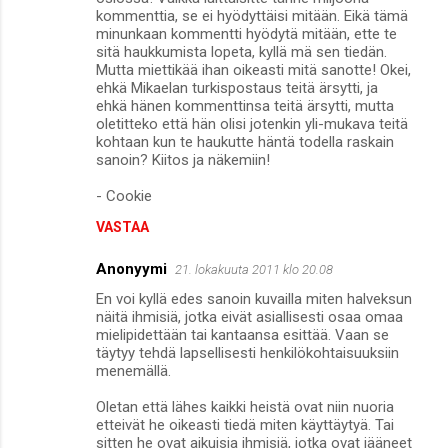
kommenttia, se ei hyödyttäisi mitään. Eikä tämä
minunkaan kommentti hyödytä mitään, ette te
sitä haukkumista lopeta, kyllä mä sen tiedän.
Mutta miettikää ihan oikeasti mitä sanotte! Okei,
ehkä Mikaelan turkispostaus teitä ärsytti, ja
ehkä hänen kommenttinsa teitä ärsytti, mutta
oletitteko että hän olisi jotenkin yli-mukava teitä
kohtaan kun te haukutte häntä todella raskain
sanoin? Kiitos ja näkemiin!
- Cookie
VASTAA
Anonyymi
21. lokakuuta 2011 klo 20.08
En voi kyllä edes sanoin kuvailla miten halveksun
näitä ihmisiä, jotka eivät asiallisesti osaa omaa
mielipidettään tai kantaansa esittää. Vaan se
täytyy tehdä lapsellisesti henkilökohtaisuuksiin
menemällä.
Oletan että lähes kaikki heistä ovat niin nuoria
etteivät he oikeasti tiedä miten käyttäytyä. Tai
sitten he ovat aikuisia ihmisiä, jotka ovat jääneet