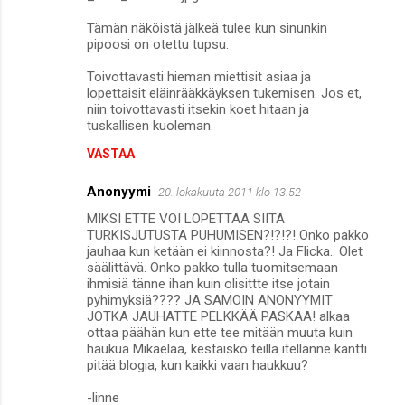
Tämän näköistä jälkeä tulee kun sinunkin
pipoosi on otettu tupsu.
Toivottavasti hieman miettisit asiaa ja
lopettaisit eläinrääkkäyksen tukemisen. Jos et,
niin toivottavasti itsekin koet hitaan ja
tuskallisen kuoleman.
VASTAA
Anonyymi
20. lokakuuta 2011 klo 13.52
MIKSI ETTE VOI LOPETTAA SIITÄ
TURKISJUTUSTA PUHUMISEN?!?!?! Onko pakko
jauhaa kun ketään ei kiinnosta?! Ja Flicka.. Olet
säälittävä. Onko pakko tulla tuomitsemaan
ihmisiä tänne ihan kuin olisittte itse jotain
pyhimyksiä???? JA SAMOIN ANONYYMIT
JOTKA JAUHATTE PELKKÄÄ PASKAA! alkaa
ottaa päähän kun ette tee mitään muuta kuin
haukua Mikaelaa, kestäiskö teillä itellänne kantti
pitää blogia, kun kaikki vaan haukkuu?
-linne