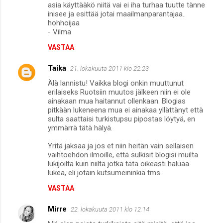
asia käyttääkö niitä vai ei iha turhaa tuutte tänne
inisee ja esittää jotai maailmanparantajaa..
hohhoijaa
- Vilma
VASTAA
Taika
21. lokakuuta 2011 klo 22.23
Älä lannistu! Vaikka blogi onkin muuttunut
erilaiseks Ruotsiin muutos jälkeen niin ei ole
ainakaan mua haitannut ollenkaan. Blogias
pitkään lukeneena mua ei ainakaa yllättänyt että
sulta saattaisi turkistupsu pipostas löytyä, en
ymmärrä tätä hälyä.
Yritä jaksaa ja jos et niin heitän vain sellaisen
vaihtoehdon ilmoille, että sulkisit blogisi muilta
lukijoilta kuin niiltä jotka tätä oikeasti haluaa
lukea, eli jotain kutsumeininkiä tms.
VASTAA
Mirre
22. lokakuuta 2011 klo 12.14