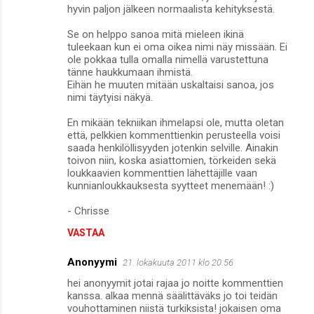
hyvin paljon jälkeen normaalista kehityksestä.
Se on helppo sanoa mitä mieleen ikinä
tuleekaan kun ei oma oikea nimi näy missään. Ei
ole pokkaa tulla omalla nimellä varustettuna
tänne haukkumaan ihmistä.
Eihän he muuten mitään uskaltaisi sanoa, jos
nimi täytyisi näkyä.
En mikään tekniikan ihmelapsi ole, mutta oletan
että, pelkkien kommenttienkin perusteella voisi
saada henkilöllisyyden jotenkin selville. Ainakin
toivon niin, koska asiattomien, törkeiden sekä
loukkaavien kommenttien lähettäjille vaan
kunnianloukkauksesta syytteet menemään! :)
- Chrisse
VASTAA
Anonyymi
21. lokakuuta 2011 klo 20.56
hei anonyymit jotai rajaa jo noitte kommenttien
kanssa. alkaa mennä säälittäväks jo toi teidän
vouhottaminen niistä turkiksista! jokaisen oma