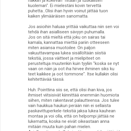
häkkiin ja kokevan "hitaan ja tuskallisen
kuoleman". Ei mielestäni kovin tervettä
puhetta...Olisi ihan hyvin voinut jättää tuon
kaiken ylimääräisen sanomatta.
Jos asioihin haluaa yrittää vaikuttaa niin sen voi
tehdä ihan asialliseen sävyyn puhumalla.
Jos on sitä mieltä että joku on sairas tai
kamala, kannattaa miettiä pariin otteeseen
miten asiansa muotoilee. On paljon
vakuuttavampaa lukea sisällöltään siistiä
tekstiä, jossa väitteet ja mielipiteet on
perusteltuja muutenkin kuin tyyliin "koska se nyt
vaan on näin ja oot iha hirvee ihminen siks ku
teet kaikkee ja oot tommone". Itse kullakin olisi
kehitettävää tässä.
Huh. Pointtina siis se, että olisi ihan kiva, jos
ihmiset viitsisivät kiinnittää enemmän huomiota
siihen, miten rakentavat palautteensa. Jos tulee
vain haukkua haukun perään niin ei sellaista
paskavittuperkele-tekstiä jaksa lukea kauhean
montaa ja voi olla, että on helpompi jättää ne
lukematta, koska ne eivät oikeastaan anna
mitään muuta kuin pahan mielen.