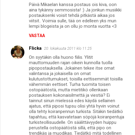
Päivä Mikaelan kanssa postaus ois kiva, oon
aina tykänny semmosista! :) Ja jonkun musiikki
postauksenki voisit tehdä pitkästä aikaa jos
viitsit.. Voimia sulle, tää on edelleen yks mun
lempi blogeista ja on ollu jo monta vuotta <3
VASTAA
Flicka
20. lokakuuta 2011 klo 11.25
On syytäkin olla huono fiilis. Ylitit
mauttomuuden rajan oikein kunnolla tuolla
pipopostauksella. Jokainen tekee itse omat
valintansa ja jokaisella on omat
kulutustottumukset, toisilla eettisemmät toisilla
vähemmän eettiset. Turha tuomita toisen
ostopäätöstä, mutta mietitikö ollenkaan
postauksen kokonaisilmettä ja viestiä? Ei
tainnut sinun mielessä edes käydä sellainen
ajatus, että piposi tupsu olisi yhtä hyvin voinut
olla tehty koiranpennun turkista. Sitäkin tiedätkö
tapahtuu, että kasvatetaan söpöjä koiranpentuja
turkisteollisuudelle. On säälittävyyden huippu
perustella ostopäätöstä sillä, että pipo on
trendikäs ja muodikas. Tiedätkö mitä todellinen