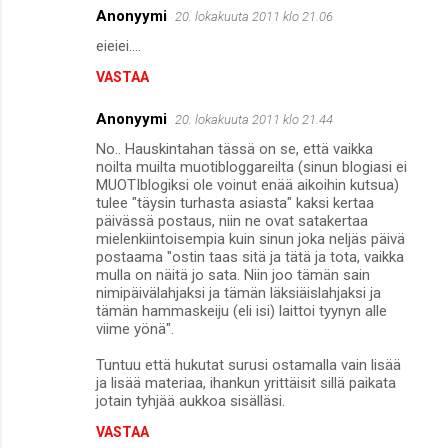
Anonyymi
20. lokakuuta 2011 klo 21.06
eieiei....
VASTAA
Anonyymi
20. lokakuuta 2011 klo 21.44
No.. Hauskintahan tässä on se, että vaikka
noilta muilta muotibloggareilta (sinun blogiasi ei
MUOTIblogiksi ole voinut enää aikoihin kutsua)
tulee "täysin turhasta asiasta" kaksi kertaa
päivässä postaus, niin ne ovat satakertaa
mielenkiintoisempia kuin sinun joka neljäs päivä
postaama "ostin taas sitä ja tätä ja tota, vaikka
mulla on näitä jo sata. Niin joo tämän sain
nimipäivälahjaksi ja tämän läksiäislahjaksi ja
tämän hammaskeiju (eli isi) laittoi tyynyn alle
viime yönä".
Tuntuu että hukutat surusi ostamalla vain lisää
ja lisää materiaa, ihankun yrittäisit sillä paikata
jotain tyhjää aukkoa sisälläsi.
VASTAA