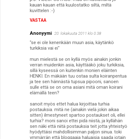
m
kauan kauan että kuulostatko siltä, miltä
kuvittelen :-)
e
n
VASTAA
t
Anonyymi
20. lokakuuta 2011 klo 0.38
i
"se ei ole kenenkään muun asia, käytänkö
t
turkiksia vai ei"
mun mielestä se on kyllä myös ainakin jonkin
verran muidenkin asia, käyttääkö joku turkiksia,
sillä kyseessä on kuitenkin monien eläinten
HENKI. En mäkään tuu ostaa sulta koiranpentua
ja tee sen hännästä tupsua pipooni, sanoen
sulle että se on oma asiani mitä oman koirani
elämällä teen?
sanoit myös ettet halua kirjoittaa turhia
postauksia. mitä ne (ainakin vielä jokin aikaa
sitten) ilmestyneet spartoo postaukset oli, ellei
turhia? moni sanoi ettei pidä niistä, ja kyllähän
sen näki että niitä postauksia teit jotta yhteistyö
hyödyttäisi mahdollisimman paljon sinua. toki
ymmärrän että bloggaaja haluaisia saada jotain