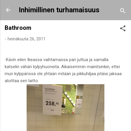
Siirry pääsisältöön
Inhimillinen turhamaisuus
Bathroom
-
heinäkuuta 26, 2011
Kävin eilen Ikeassa vaihtamassa pari juttua ja samalla
katselin vähän kylpyhuoneita. Aikaisemmin mainitsinkin, ettei
mun kylppärissä ole yhtään mitään ja pikkuhiljaa pitäisi jaksaa
aloittaa sen laitto.