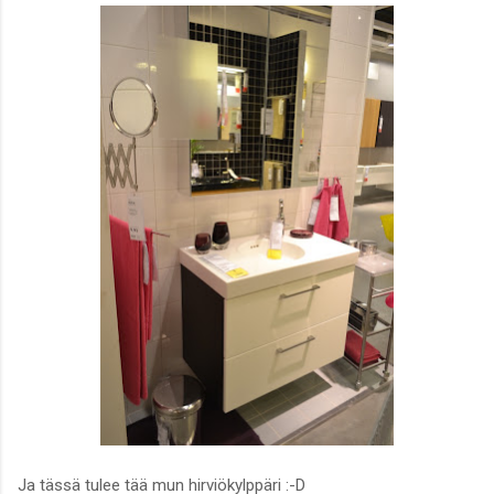
Ja tässä tulee tää mun hirviökylppäri :-D