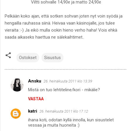
Viltti sohvalle 14,90e ja matto 24,90e
Pelkään koko ajan, että sotken sohvan joten nyt voin syödä ja
hengailla rauhassa siinä. Heivaa vaan käsinojalle, jos tulee
vieraita :-) Ja eikö mulla ookin hieno verho haha! Vois ehkä
saada aikaseks haettua ne sälekaihtimet..
Ostokset
Sisustus
Ansku
26. heinäkuuta 2011 klo 13.39
K
Mistä on tuo lehtiteline/kori - mikälie?
o
VASTAA
m
m
katri
26. heinäkuuta 2011 klo 17.12
e
ihana koti, odotan kyllä innolla, kun sisustelet
n
vessaa ja muita huoneita :)