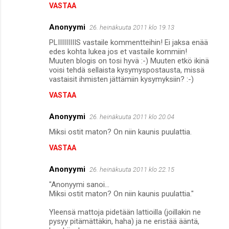
t
VASTAA
i
Anonyymi
26. heinäkuuta 2011 klo 19.13
t
PLIIIIIIIIIS vastaile kommentteihin! Ei jaksa enää
edes kohta lukea jos et vastaile kommiin!
Muuten blogis on tosi hyvä :-) Muuten etkö ikinä
voisi tehdä sellaista kysymyspostausta, missä
vastaisit ihmisten jättämiin kysymyksiin? :-)
VASTAA
Anonyymi
26. heinäkuuta 2011 klo 20.04
Miksi ostit maton? On niin kaunis puulattia.
VASTAA
Anonyymi
26. heinäkuuta 2011 klo 22.15
"Anonyymi sanoi...
Miksi ostit maton? On niin kaunis puulattia."
Yleensä mattoja pidetään lattioilla (joillakin ne
pysyy pitämättäkin, haha) ja ne eristää ääntä,