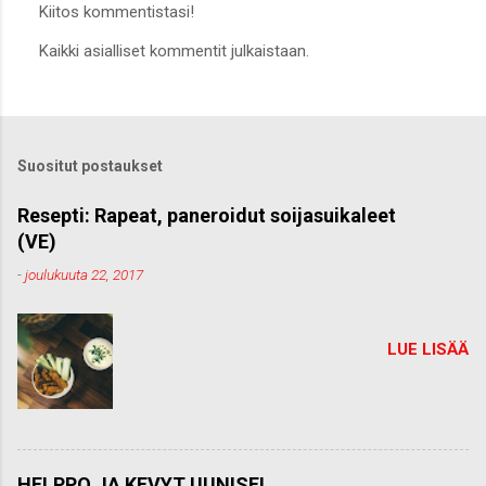
Kiitos kommentistasi!
L
Kaikki asialliset kommentit julkaistaan.
ä
h
e
t
ä
k
Suositut postaukset
o
m
m
Resepti: Rapeat, paneroidut soijasuikaleet
e
(VE)
n
t
-
joulukuuta 22, 2017
t
i
LUE LISÄÄ
HELPPO JA KEVYT UUNISEI