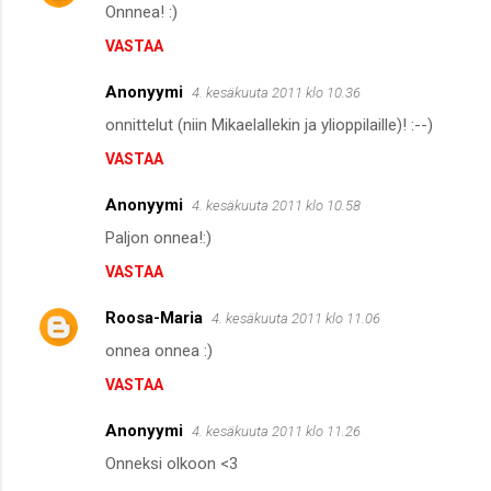
t
Onnnea! :)
VASTAA
Anonyymi
4. kesäkuuta 2011 klo 10.36
onnittelut (niin Mikaelallekin ja ylioppilaille)! :--)
VASTAA
Anonyymi
4. kesäkuuta 2011 klo 10.58
Paljon onnea!:)
VASTAA
Roosa-Maria
4. kesäkuuta 2011 klo 11.06
onnea onnea :)
VASTAA
Anonyymi
4. kesäkuuta 2011 klo 11.26
Onneksi olkoon <3