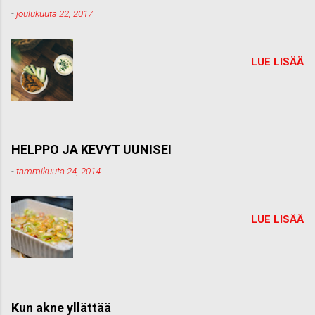
t
-
joulukuuta 22, 2017
t
i
LUE LISÄÄ
HELPPO JA KEVYT UUNISEI
-
tammikuuta 24, 2014
LUE LISÄÄ
Kun akne yllättää