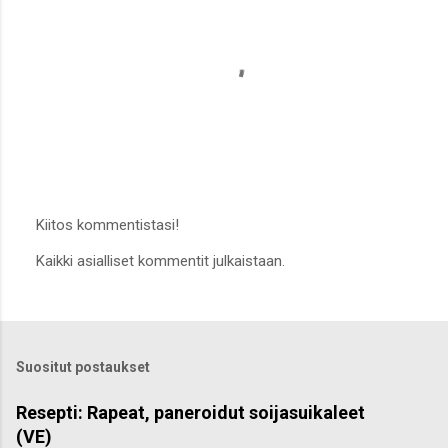
Kiitos kommentistasi!
L
Kaikki asialliset kommentit julkaistaan.
ä
h
e
t
ä
k
Suositut postaukset
o
m
m
Resepti: Rapeat, paneroidut soijasuikaleet
e
(VE)
n