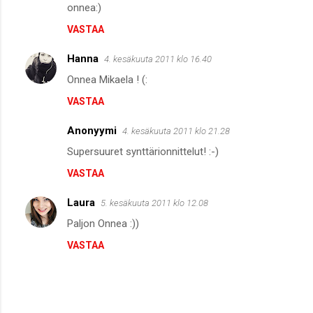
onnea:)
VASTAA
Hanna
4. kesäkuuta 2011 klo 16.40
Onnea Mikaela ! (:
VASTAA
Anonyymi
4. kesäkuuta 2011 klo 21.28
Supersuuret synttärionnittelut! :-)
VASTAA
Laura
5. kesäkuuta 2011 klo 12.08
Paljon Onnea :))
VASTAA