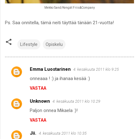
Mekko Sand/Kengät Friis&Company
Ps. Saa onnitella, tämä neiti täyttää tänään 21-vuotta!
Lifestyle
Opiskelu
Emma Luostarinen
4. kesäkuuta 2011 klo 9.25
K
onneaaa ! :) ja ihanaa kesää :)
o
VASTAA
m
m
Unknown
4. kesäkuuta 2011 klo 10.29
e
Paljon onnea Mikaela :)!
n
VASTAA
t
i
Jii.
4. kesäkuuta 2011 klo 10.35