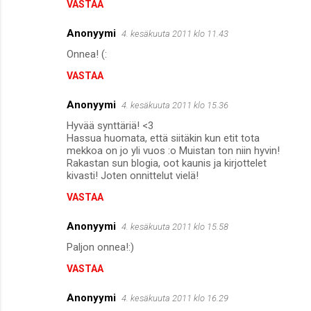
VASTAA
Anonyymi
4. kesäkuuta 2011 klo 11.43
Onnea! (:
VASTAA
Anonyymi
4. kesäkuuta 2011 klo 15.36
Hyvää synttäriä! <3
Hassua huomata, että siitäkin kun etit tota
mekkoa on jo yli vuos :o Muistan ton niin hyvin!
Rakastan sun blogia, oot kaunis ja kirjottelet
kivasti! Joten onnittelut vielä!
VASTAA
Anonyymi
4. kesäkuuta 2011 klo 15.58
Paljon onnea!:)
VASTAA
Anonyymi
4. kesäkuuta 2011 klo 16.29