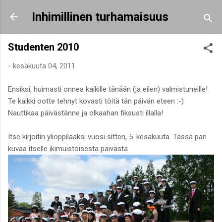
Siirry pääsisältöön
Inhimillinen turhamaisuus
Studenten 2010
-
kesäkuuta 04, 2011
Ensiksi, huimasti onnea kaikille tänään (ja eilen) valmistuneille!
Te kaikki ootte tehnyt kovasti töitä tän päivän eteen :-)
Nauttikaa päivästänne ja olkaahan fiksusti illalla!
Itse kirjoitin ylioppilaaksi vuosi sitten, 5. kesäkuuta. Tässä pari
kuvaa itselle ikimuistoisesta päivästä