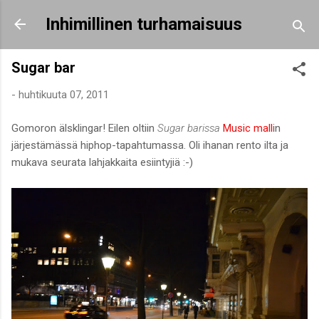
Siirry pääsisältöön
Inhimillinen turhamaisuus
Sugar bar
-
huhtikuuta 07, 2011
Gomoron älsklingar! Eilen oltiin
Sugar barissa
Music mall
in
järjestämässä hiphop-tapahtumassa. Oli ihanan rento ilta ja
mukava seurata lahjakkaita esiintyjiä :-)