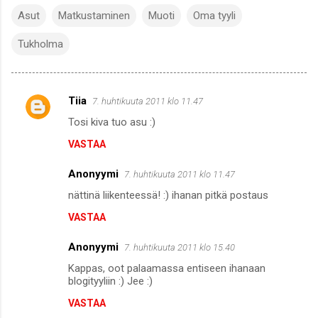
Asut
Matkustaminen
Muoti
Oma tyyli
Tukholma
Tiia
7. huhtikuuta 2011 klo 11.47
K
Tosi kiva tuo asu :)
o
VASTAA
m
m
Anonyymi
7. huhtikuuta 2011 klo 11.47
e
nättinä liikenteessä! :) ihanan pitkä postaus
n
VASTAA
t
i
Anonyymi
7. huhtikuuta 2011 klo 15.40
t
Kappas, oot palaamassa entiseen ihanaan
blogityyliin :) Jee :)
VASTAA