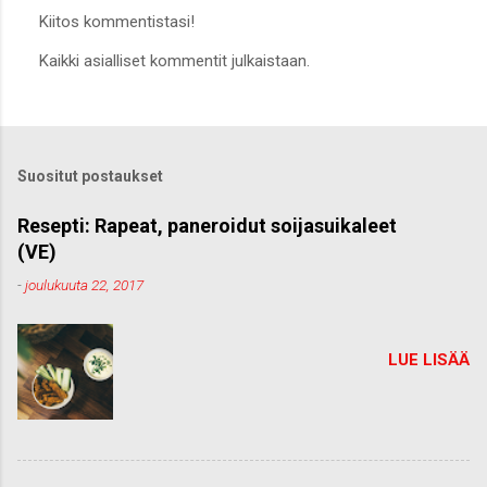
Kiitos kommentistasi!
L
Kaikki asialliset kommentit julkaistaan.
ä
h
e
t
ä
k
Suositut postaukset
o
m
m
Resepti: Rapeat, paneroidut soijasuikaleet
e
(VE)
n
t
-
joulukuuta 22, 2017
t
i
LUE LISÄÄ