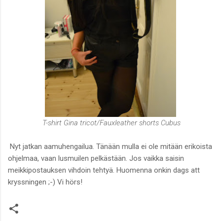
T-shirt Gina tricot/Fauxleather shorts Cubus
Nyt jatkan aamuhengailua. Tänään mulla ei ole mitään erikoista
ohjelmaa, vaan lusmuilen pelkästään. Jos vaikka saisin
meikkipostauksen vihdoin tehtyä. Huomenna onkin dags att
kryssningen ;-) Vi hörs!