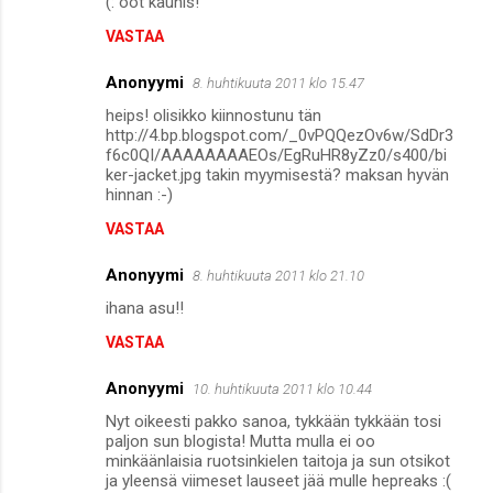
(: oot kaunis!
VASTAA
Anonyymi
8. huhtikuuta 2011 klo 15.47
heips! olisikko kiinnostunu tän
http://4.bp.blogspot.com/_0vPQQezOv6w/SdDr3
f6c0QI/AAAAAAAAEOs/EgRuHR8yZz0/s400/bi
ker-jacket.jpg takin myymisestä? maksan hyvän
hinnan :-)
VASTAA
Anonyymi
8. huhtikuuta 2011 klo 21.10
ihana asu!!
VASTAA
Anonyymi
10. huhtikuuta 2011 klo 10.44
Nyt oikeesti pakko sanoa, tykkään tykkään tosi
paljon sun blogista! Mutta mulla ei oo
minkäänlaisia ruotsinkielen taitoja ja sun otsikot
ja yleensä viimeset lauseet jää mulle hepreaks :(