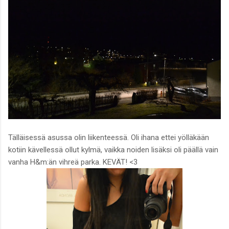
Tälläisessä asussa olin liikenteessä. Oli ihana ettei yölläkään
kotiin kävellessä ollut kylmä, vaikka noiden lisäksi oli päällä vain
vanha H&m:än vihreä parka. KEVÄT! <3