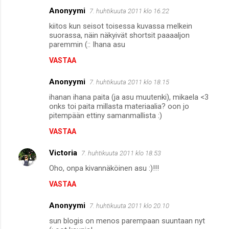
Anonyymi
7. huhtikuuta 2011 klo 16.22
kiitos kun seisot toisessa kuvassa melkein
suorassa, näin näkyivät shortsit paaaaljon
paremmin (:: Ihana asu
VASTAA
Anonyymi
7. huhtikuuta 2011 klo 18.15
ihanan ihana paita (ja asu muutenki), mikaela <3
onks toi paita millasta materiaalia? oon jo
pitempään ettiny samanmallista :)
VASTAA
Victoria
7. huhtikuuta 2011 klo 18.53
Oho, onpa kivannäköinen asu :)!!!
VASTAA
Anonyymi
7. huhtikuuta 2011 klo 20.10
sun blogis on menos parempaan suuntaan nyt