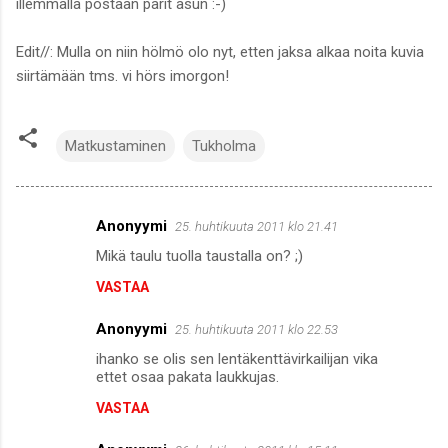
illemmalla postaan parit asun :-)
Edit//: Mulla on niin hölmö olo nyt, etten jaksa alkaa noita kuvia
siirtämään tms. vi hörs imorgon!
Matkustaminen
Tukholma
Anonyymi
25. huhtikuuta 2011 klo 21.41
K
Mikä taulu tuolla taustalla on? ;)
o
VASTAA
m
m
Anonyymi
25. huhtikuuta 2011 klo 22.53
e
ihanko se olis sen lentäkenttävirkailijan vika
n
ettet osaa pakata laukkujas.
t
VASTAA
i