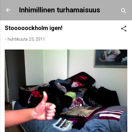
Siirry pääsisältöön
Inhimillinen turhamaisuus
Stooooockholm igen!
-
huhtikuuta 25, 2011