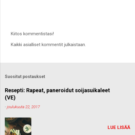
Kiitos kommentistasi!
L
Kaikki asialliset kommentit julkaistaan.
ä
h
e
t
ä
k
Suositut postaukset
o
m
m
Resepti: Rapeat, paneroidut soijasuikaleet
e
(VE)
n
t
-
joulukuuta 22, 2017
t
i
LUE LISÄÄ