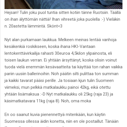
Hejsan! Tulin joku puol tuntia sitten kotiin tänne Ruotsiin. Täällä
on ihan älyttömän nättiä! Ihan vihreetä joka puolella :-) Vieläkin
n. 20astetta lämmintä. Skönt<3
Nyt alan purkamaan laukkua. Melkeen meinas lentää vanhoja
kesäkenkiä roskikseen, koska ihana HKI-Vantaan
lentokenttävirkailija rahasti 30euroa 4,5kilon ylipainosta, eli
toisen laukun verran. Ei yhtään ärsyttänyt, koska olisin voinut
tuoda vielä enemmän kesävaatteita tai käyttää ton rahan vaikka
pariin uusiin ballerinoihin. Noh päätin silti pulittaa ton summan
ja kaikki tavarat pääsi perille. Ja tosiaan kjun tulin Suomeen
viimeksi, mun pelkkä matkalaukku painoi 42kg, eikä otettu
yhtään lisämaksua :-D Nyt matkalaukku oli 25kg (raja 23) ja
käsimatkatavara 11kg (raja 8). Noh, oma moka
En oo saanut kuvia pienennettyä mitenkään, kun käytin
Suomessa ollessa äidin konetta, niin en ole postaillut. Tänään