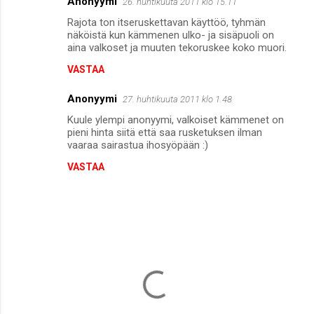
Anonyymi
26. huhtikuuta 2011 klo 15.11
t
Rajota ton itseruskettavan käyttöö, tyhmän
näköistä kun kämmenen ulko- ja sisäpuoli on
aina valkoset ja muuten tekoruskee koko muori.
VASTAA
Anonyymi
27. huhtikuuta 2011 klo 1.48
Kuule ylempi anonyymi, valkoiset kämmenet on
pieni hinta siitä että saa rusketuksen ilman
vaaraa sairastua ihosyöpään :)
VASTAA