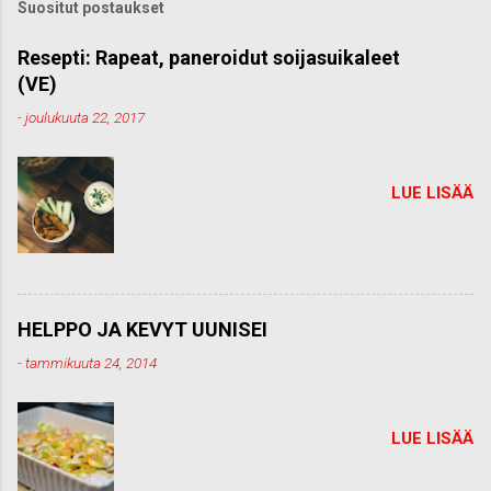
Suositut postaukset
o
m
m
Resepti: Rapeat, paneroidut soijasuikaleet
e
(VE)
n
t
-
joulukuuta 22, 2017
t
i
LUE LISÄÄ
HELPPO JA KEVYT UUNISEI
-
tammikuuta 24, 2014
LUE LISÄÄ