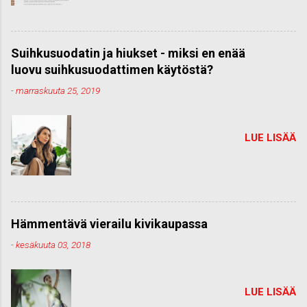
Suihkusuodatin ja hiukset - miksi en enää
luovu suihkusuodattimen käytöstä?
-
marraskuuta 25, 2019
LUE LISÄÄ
Hämmentävä vierailu kivikaupassa
-
kesäkuuta 03, 2018
LUE LISÄÄ