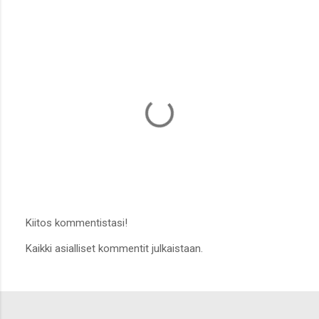
m
e
n
t
i
t
Kiitos kommentistasi!
L
Kaikki asialliset kommentit julkaistaan.
ä
h
e
t
ä
k