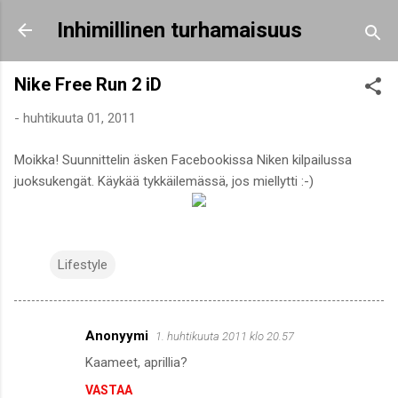
Siirry pääsisältöön
Inhimillinen turhamaisuus
Nike Free Run 2 iD
-
huhtikuuta 01, 2011
Moikka! Suunnittelin äsken Facebookissa Niken kilpailussa
juoksukengät. Käykää tykkäilemässä, jos miellytti :-)
Lifestyle
Anonyymi
1. huhtikuuta 2011 klo 20.57
K
Kaameet, aprillia?
o
VASTAA
m