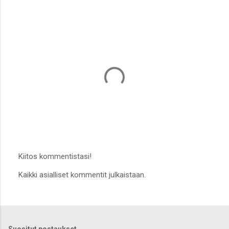
Kiitos kommentistasi!
L
Kaikki asialliset kommentit julkaistaan.
ä
h
e
t
ä
k