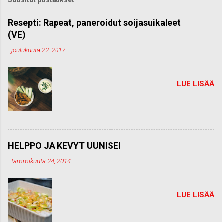
Suositut postaukset
o
m
m
Resepti: Rapeat, paneroidut soijasuikaleet
e
(VE)
n
t
-
joulukuuta 22, 2017
t
i
LUE LISÄÄ
HELPPO JA KEVYT UUNISEI
-
tammikuuta 24, 2014
LUE LISÄÄ