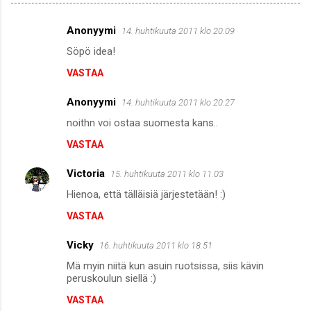
Anonyymi
14. huhtikuuta 2011 klo 20.09
K
Söpö idea!
o
VASTAA
m
m
Anonyymi
14. huhtikuuta 2011 klo 20.27
e
noithn voi ostaa suomesta kans..
n
VASTAA
t
i
Victoria
15. huhtikuuta 2011 klo 11.03
t
Hienoa, että tälläisiä järjestetään! :)
VASTAA
Vicky
16. huhtikuuta 2011 klo 18.51
Mä myin niitä kun asuin ruotsissa, siis kävin
peruskoulun siellä :)
VASTAA