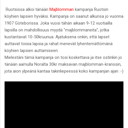
Ruotsissa alkoi tänään
Majblomman
kampanja Ruotsin
köyhien lapsien hyväksi. Kampanja on saanut alkunsa jo vuonna
1907 Göteborissa. Joka vuosi tähän aikaan 9-12 vuotiailla
lapsilla on mahdollisuus myydä "majblommaneita", jotka
kustantavat 10-50kruunua. Ajatuksena onkin, että lapset
auttavat toisia lapsia ja rahat menevät lyhentemättömänä
köyhien lapsien auttamiseen.
Mielestäni tämä kampanja on tosi koskettava ja itse ostinkin jo
tänään aamulla Noralta 30kr maksavan majblomman-kranssin,
jota aion ylpeänä kantaa takinliepeessä koko kampanjan ajan :-)