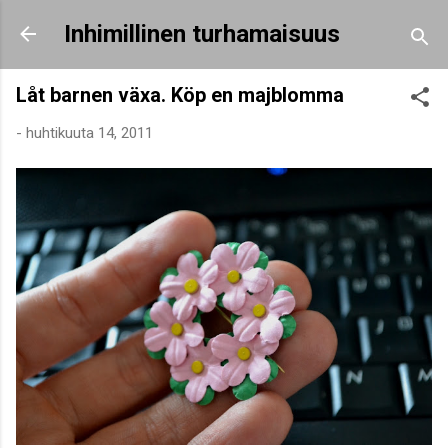
Siirry pääsisältöön
Inhimillinen turhamaisuus
Låt barnen växa. Köp en majblomma
-
huhtikuuta 14, 2011