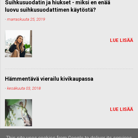
Suihkusuodatin ja hiukset - miksi en enää
luovu suihkusuodattimen käytöstä?
-
marraskuuta 25, 2019
LUE LISÄÄ
Hämmentävä vierailu kivikaupassa
-
kesäkuuta 03, 2018
LUE LISÄÄ
This site uses cookies from Google to deliver its services