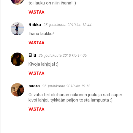
toi lauku on niiin ihana! :)
VASTAA
Riikka
25. joulukuuta 2010 klo 13.44
Ihana laukku!
VASTAA
Ellu
25. joulukuuta 2010 klo 14.05
Kivoja lahjoja! :)
VASTAA
saara
25. joulukuuta 2010 klo 19.13
Oi vähä teil oli ihanan näkönen joulu ja sait super
kivoi lahjoi, tykkään paljon tosta lampusta :)
VASTAA