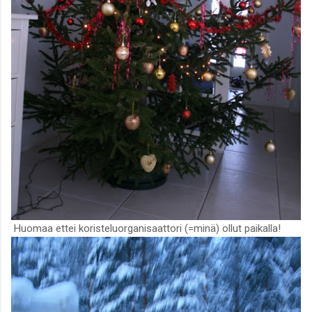
Huomaa ettei koristeluorganisaattori (=minä) ollut paikalla!