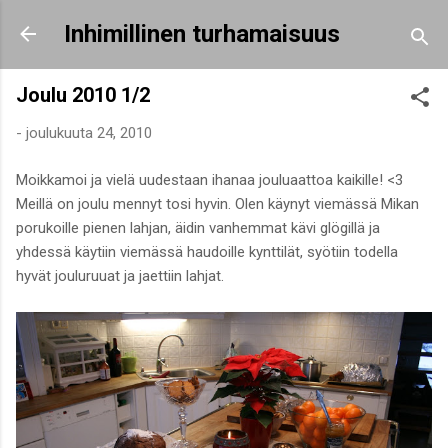
Siirry pääsisältöön
Inhimillinen turhamaisuus
Joulu 2010 1/2
-
joulukuuta 24, 2010
Moikkamoi ja vielä uudestaan ihanaa jouluaattoa kaikille! <3
Meillä on joulu mennyt tosi hyvin. Olen käynyt viemässä Mikan
porukoille pienen lahjan, äidin vanhemmat kävi glögillä ja
yhdessä käytiin viemässä haudoille kynttilät, syötiin todella
hyvät jouluruuat ja jaettiin lahjat.