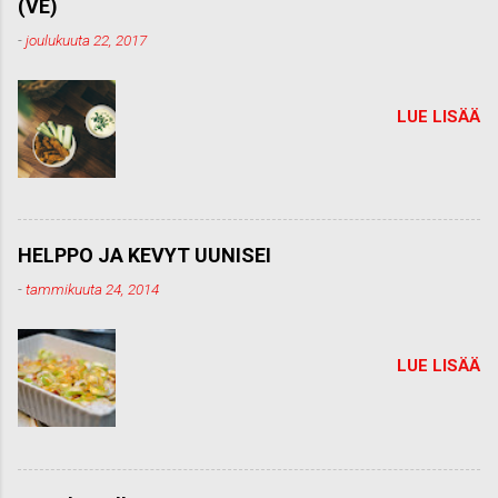
(VE)
n
t
-
joulukuuta 22, 2017
t
i
LUE LISÄÄ
HELPPO JA KEVYT UUNISEI
-
tammikuuta 24, 2014
LUE LISÄÄ