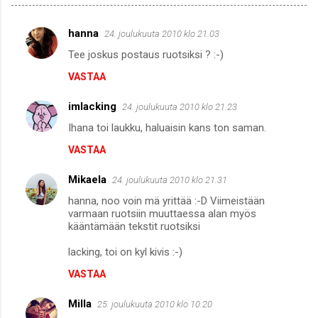
hanna
24. joulukuuta 2010 klo 21.03
K
Tee joskus postaus ruotsiksi ? :-)
o
VASTAA
m
m
imlacking
24. joulukuuta 2010 klo 21.23
e
Ihana toi laukku, haluaisin kans ton saman.
n
VASTAA
t
i
Mikaela
24. joulukuuta 2010 klo 21.31
t
hanna, noo voin mä yrittää :-D Viimeistään
varmaan ruotsiin muuttaessa alan myös
kääntämään tekstit ruotsiksi
lacking, toi on kyl kivis :-)
VASTAA
Milla
25. joulukuuta 2010 klo 10.20