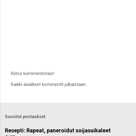
Kiitos kommentistasi!
L
Kaikki asialliset kommentit julkaistaan.
ä
h
e
t
ä
k
Suositut postaukset
o
m
m
Resepti: Rapeat, paneroidut soijasuikaleet
e