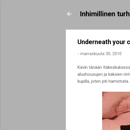
Inhimillinen tu
Underneath your 
-
marraskuuta 30, 2010
Kävin tänään Itäkeskuksessa
alushousujen ja kaksien rinta
kupilla, joten piti hamstrata