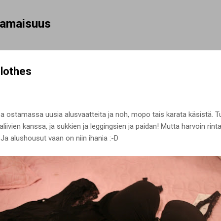
Siirry pääsisältöön
rhamaisuus
clothes
 ostamassa uusia alusvaatteita ja noh, mopo tais karata käsistä. Tuli
liivien kanssa, ja sukkien ja leggingsien ja paidan! Mutta harvoin rintal
. Ja alushousut vaan on niin ihania :-D