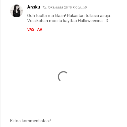
Ansku
12. lokakuuta 2010 klo 20.59
K
Ooh tuolta mä tilaan! Rakastan tollasia asuja.
o
Voisikohan mosita käyttää Halloweenina : D
m
VASTAA
m
e
n
t
i
t
Kiitos kommentistasi!
L