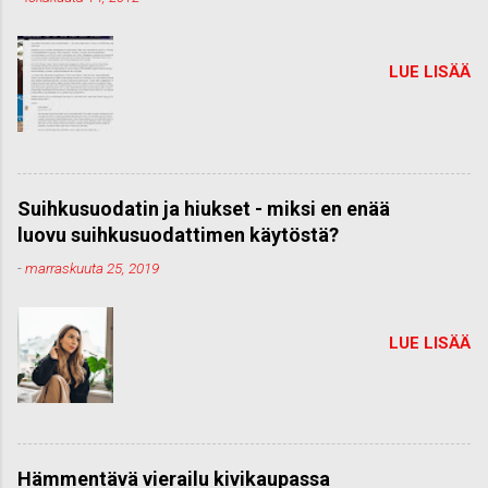
LUE LISÄÄ
Suihkusuodatin ja hiukset - miksi en enää
luovu suihkusuodattimen käytöstä?
-
marraskuuta 25, 2019
LUE LISÄÄ
Hämmentävä vierailu kivikaupassa