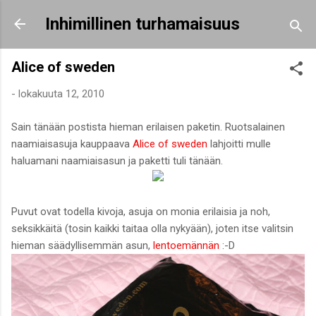
Siirry pääsisältöön
Inhimillinen turhamaisuus
Alice of sweden
-
lokakuuta 12, 2010
Sain tänään postista hieman erilaisen paketin. Ruotsalainen
naamiaisasuja kauppaava
Alice of sweden
lahjoitti mulle
haluamani naamiaisasun ja paketti tuli tänään.
Puvut ovat todella kivoja, asuja on monia erilaisia ja noh,
seksikkäitä (tosin kaikki taitaa olla nykyään), joten itse valitsin
hieman säädyllisemmän asun,
lentoemännän
:-D