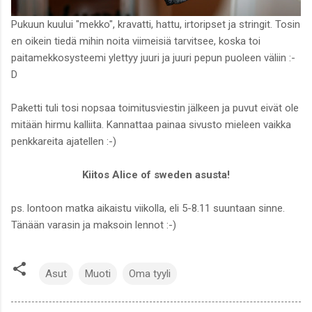
Pukuun kuului "mekko", kravatti, hattu, irtoripset ja stringit. Tosin
en oikein tiedä mihin noita viimeisiä tarvitsee, koska toi
paitamekkosysteemi ylettyy juuri ja juuri pepun puoleen väliin :-
D
Paketti tuli tosi nopsaa toimitusviestin jälkeen ja puvut eivät ole
mitään hirmu kalliita. Kannattaa painaa sivusto mieleen vaikka
penkkareita ajatellen :-)
Kiitos Alice of sweden asusta!
ps. lontoon matka aikaistu viikolla, eli 5-8.11 suuntaan sinne.
Tänään varasin ja maksoin lennot :-)
Asut
Muoti
Oma tyyli