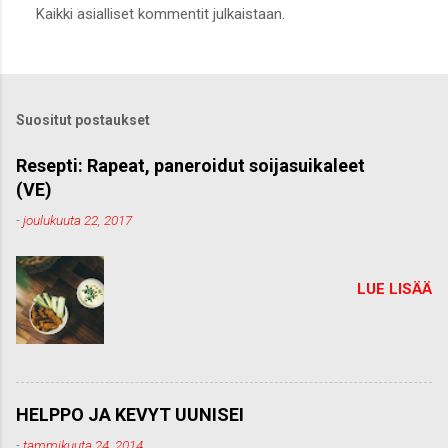
Kaikki asialliset kommentit julkaistaan.
ä
h
e
t
ä
k
Suositut postaukset
o
m
m
Resepti: Rapeat, paneroidut soijasuikaleet
e
(VE)
n
t
-
joulukuuta 22, 2017
t
i
LUE LISÄÄ
HELPPO JA KEVYT UUNISEI
-
tammikuuta 24, 2014