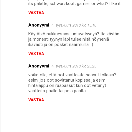
its palette, schwarzkopf, garnier or what?I like it.
VASTAA
Anonyymi
4. syyskuuta 2010 klo 15.18
Käytätkö nukkuessasi untuvatyynyä? Ite käytän
ja monesti tyynyn läpi tullee niitä höyheniä
ikävästi ja on posket naarmuilla. :)
VASTAA
Anonyymi
4. syyskuuta 2010 klo 23.23
voiko olla, että oot vaatteista saanut tollasia?
esim. jos oot sovittanut kopissa ja esim
hintalappu on raapassut kun oot vetänyt
vaatteita päälle tai pois päältä.
VASTAA