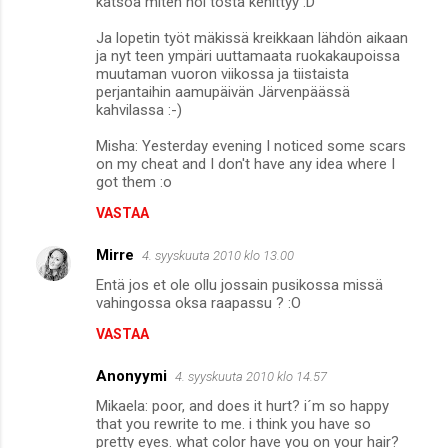
katsoa miten noi tosta kehittyy :D
Ja lopetin työt mäkissä kreikkaan lähdön aikaan
ja nyt teen ympäri uuttamaata ruokakaupoissa
muutaman vuoron viikossa ja tiistaista
perjantaihin aamupäivän Järvenpäässä
kahvilassa :-)
Misha: Yesterday evening I noticed some scars
on my cheat and I don't have any idea where I
got them :o
VASTAA
Mirre
4. syyskuuta 2010 klo 13.00
Entä jos et ole ollu jossain pusikossa missä
vahingossa oksa raapassu ? :O
VASTAA
Anonyymi
4. syyskuuta 2010 klo 14.57
Mikaela: poor, and does it hurt? i´m so happy
that you rewrite to me. i think you have so
pretty eyes. what color have you on your hair?