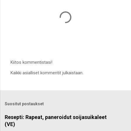
Kiitos kommentistasi!
L
Kaikki asialliset kommentit julkaistaan.
ä
h
e
t
ä
k
Suositut postaukset
o
m
m
Resepti: Rapeat, paneroidut soijasuikaleet
e
(VE)
n