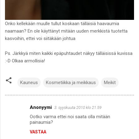
Onko kellekään muulle tullut koskaan tälläisiä haavaumia
naamaan? En ole käyttänyt mitään uuden merkkistä tuotetta
kasvoihin, ettei voi siitäkään johtua
Ps. Järkkyä miten kaikki epäpuhtaudet näkyy tälläisissä kuvissa
:-D Olkaa armollisia!
Kauneus
Kosmetiikka ja meikkaus
Meikit
Anonyymi
3. syyskuuta 2010 klo 21.59
K
Ootko varma ettei noi saata olla mitään
o
painaumia?
m
VASTAA
m