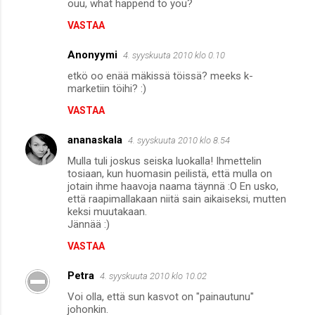
ouu, what happend to you?
VASTAA
Anonyymi
4. syyskuuta 2010 klo 0.10
etkö oo enää mäkissä töissä? meeks k-
marketiin töihi? :)
VASTAA
ananaskala
4. syyskuuta 2010 klo 8.54
Mulla tuli joskus seiska luokalla! Ihmettelin
tosiaan, kun huomasin peilistä, että mulla on
jotain ihme haavoja naama täynnä :O En usko,
että raapimallakaan niitä sain aikaiseksi, mutten
keksi muutakaan.
Jännää :)
VASTAA
Petra
4. syyskuuta 2010 klo 10.02
Voi olla, että sun kasvot on "painautunu"
johonkin.