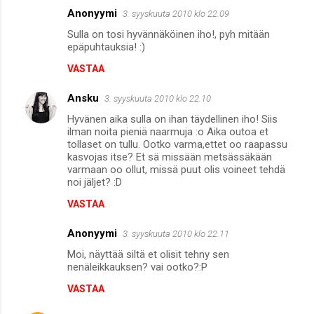
Anonyymi
e
3. syyskuuta 2010 klo 22.09
n
Sulla on tosi hyvännäköinen iho!, pyh mitään
epäpuhtauksia! :)
t
VASTAA
i
t
Ansku
3. syyskuuta 2010 klo 22.10
Hyvänen aika sulla on ihan täydellinen iho! Siis
ilman noita pieniä naarmuja :o Aika outoa et
tollaset on tullu. Ootko varma,ettet oo raapassu
kasvojas itse? Et sä missään metsässäkään
varmaan oo ollut, missä puut olis voineet tehdä
noi jäljet? :D
VASTAA
Anonyymi
3. syyskuuta 2010 klo 22.11
Moi, näyttää siltä et olisit tehny sen
nenäleikkauksen? vai ootko?:P
VASTAA