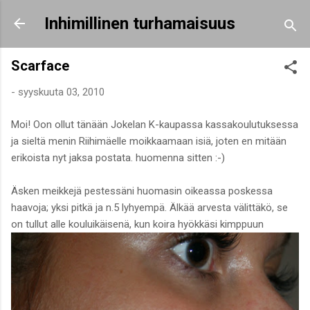
Siirry pääsisältöön
Inhimillinen turhamaisuus
Scarface
-
syyskuuta 03, 2010
Moi! Oon ollut tänään Jokelan K-kaupassa kassakoulutuksessa
ja sieltä menin Riihimäelle moikkaamaan isiä, joten en mitään
erikoista nyt jaksa postata. huomenna sitten :-)
Äsken meikkejä pestessäni huomasin oikeassa poskessa
haavoja; yksi pitkä ja n.5 lyhyempä. Älkää arvesta välittäkö, se
on tullut alle kouluikäisenä, kun koira hyökkäsi kimppuun