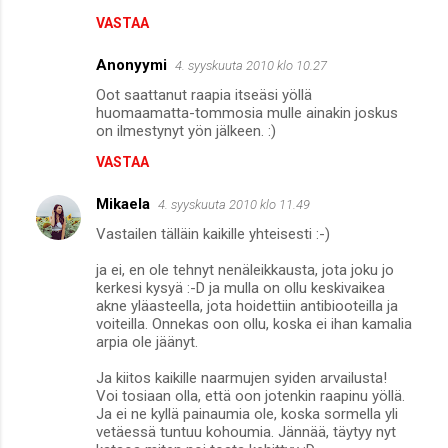
VASTAA
Anonyymi
4. syyskuuta 2010 klo 10.27
Oot saattanut raapia itseäsi yöllä
huomaamatta-tommosia mulle ainakin joskus
on ilmestynyt yön jälkeen. :)
VASTAA
Mikaela
4. syyskuuta 2010 klo 11.49
Vastailen tälläin kaikille yhteisesti :-)
ja ei, en ole tehnyt nenäleikkausta, jota joku jo
kerkesi kysyä :-D ja mulla on ollu keskivaikea
akne yläasteella, jota hoidettiin antibiooteilla ja
voiteilla. Onnekas oon ollu, koska ei ihan kamalia
arpia ole jäänyt.
Ja kiitos kaikille naarmujen syiden arvailusta!
Voi tosiaan olla, että oon jotenkin raapinu yöllä.
Ja ei ne kyllä painaumia ole, koska sormella yli
vetäessä tuntuu kohoumia. Jännää, täytyy nyt