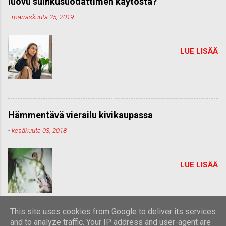
luovu suihkusuodattimen käytöstä?
-
marraskuuta 25, 2019
LUE LISÄÄ
Hämmentävä vierailu kivikaupassa
-
kesäkuuta 03, 2018
LUE LISÄÄ
This site uses cookies from Google to deliver its services
and to analyze traffic. Your IP address and user-agent are