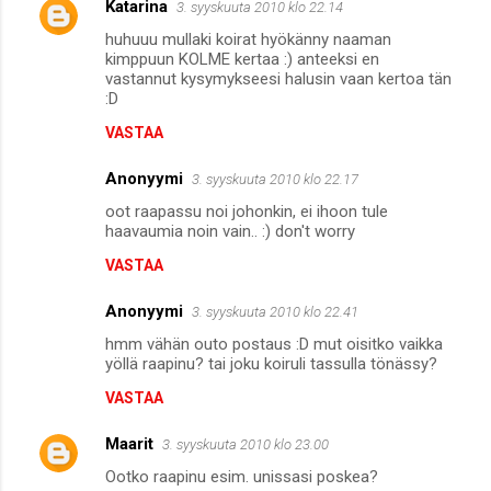
Katarina
3. syyskuuta 2010 klo 22.14
huhuuu mullaki koirat hyökänny naaman
kimppuun KOLME kertaa :) anteeksi en
vastannut kysymykseesi halusin vaan kertoa tän
:D
VASTAA
Anonyymi
3. syyskuuta 2010 klo 22.17
oot raapassu noi johonkin, ei ihoon tule
haavaumia noin vain.. :) don't worry
VASTAA
Anonyymi
3. syyskuuta 2010 klo 22.41
hmm vähän outo postaus :D mut oisitko vaikka
yöllä raapinu? tai joku koiruli tassulla tönässy?
VASTAA
Maarit
3. syyskuuta 2010 klo 23.00
Ootko raapinu esim. unissasi poskea?