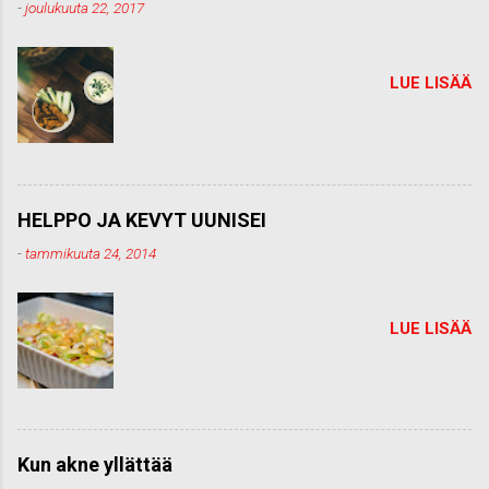
t
-
joulukuuta 22, 2017
t
i
LUE LISÄÄ
HELPPO JA KEVYT UUNISEI
-
tammikuuta 24, 2014
LUE LISÄÄ
Kun akne yllättää