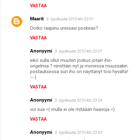
VASTAA
Maarit
3. syyskuuta 2010 klo 23.01
Ootko raapinu unissasi poskeas?
VASTAA
Anonyymi
3. syyskuuta 2010 klo 23.07
eikö sulla ollut muuten joskus jotain iho-
ongelmia ? nimittäin nyt ja monessa muussakin
postauksessa sun iho on näyttänyt tosi hyvältä!
:--)
VASTAA
Anonyymi
3. syyskuuta 2010 klo 23.24
voi sua =( mulla ei ole mitäään haavoja =)
VASTAA
Anonyymi
3. syyskuuta 2010 klo 23.33