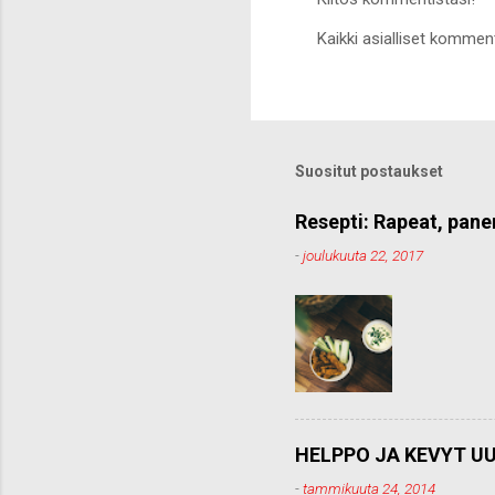
L
Kaikki asialliset komment
ä
h
e
t
ä
k
o
Suositut postaukset
m
m
e
Resepti: Rapeat, pane
n
-
joulukuuta 22, 2017
t
t
i
HELPPO JA KEVYT UU
-
tammikuuta 24, 2014