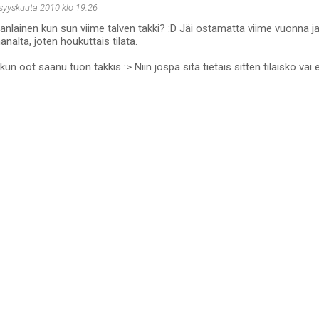
 syyskuuta 2010 klo 19.26
lainen kun sun viime talven takki? :D Jäi ostamatta viime vuonna ja 
nalta, joten houkuttais tilata.
 kun oot saanu tuon takkis :> Niin jospa sitä tietäis sitten tilaisko vai e