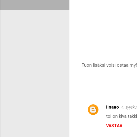
Tuon lisäksi voisi ostaa myö
iinaao
4. syysku
K
toi on kiva tak
o
VASTAA
m
m