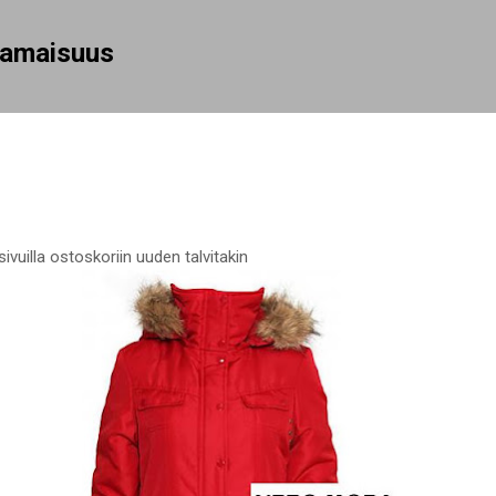
Siirry pääsisältöön
rhamaisuus
sivuilla ostoskoriin uuden talvitakin