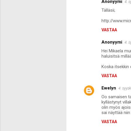
Anonyymi
4. 
e
Tälläsii;
n
http://www.mi
t
VASTAA
i
t
Anonyymi
4. 
Hei Mikaela mun
haluisitsä mill
Koska itsekkin o
VASTAA
Ewelyn
4. syys
Oo samaisen tak
kyllästynyt vill
olin myös ajois
sai näyttää niin
VASTAA