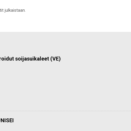
it julkaistaan.
roidut soijasuikaleet (VE)
NISEI