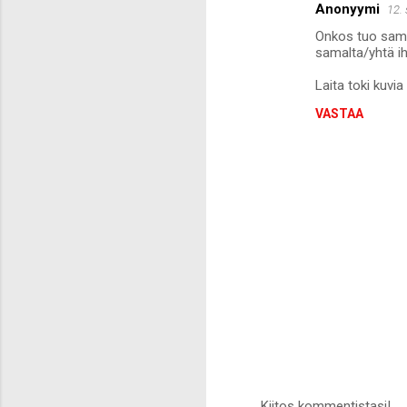
Anonyymi
12.
Onkos tuo saman
samalta/yhtä iha
Laita toki kuvia
VASTAA
Kiitos kommentistasi!