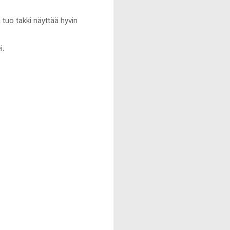
tuo takki näyttää hyvin
i.