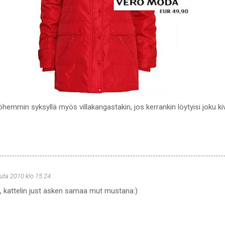
hemmin syksyllä myös villakangastakin, jos kerrankin löytyisi joku kiv
uta 2010 klo 15.24
ki, kattelin just äsken samaa mut mustana:)