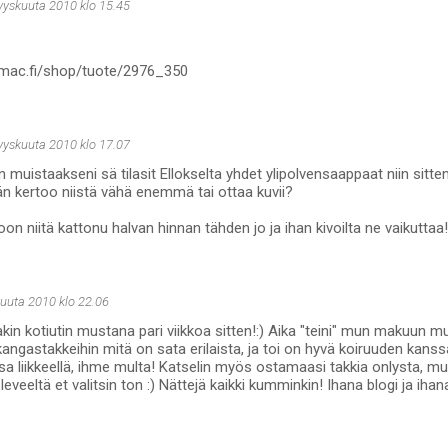
syyskuuta 2010 klo 15.45
cmac.fi/shop/tuote/2976_350
syyskuuta 2010 klo 17.07
 muistaakseni sä tilasit Ellokselta yhdet ylipolvensaappaat niin sitte
ään kertoo niistä vähä enemmä tai ottaa kuvii?
on niitä kattonu halvan hinnan tähden jo ja ihan kivoilta ne vaikuttaa! 
kuuta 2010 klo 22.06
in kotiutin mustana pari viikkoa sitten!:) Aika "teini" mun makuun m
akangastakkeihin mitä on sata erilaista, ja toi on hyvä koiruuden kanssa
sa liikkeellä, ihme multa! Katselin myös ostamaasi takkia onlysta, m
 leveeltä et valitsin ton :) Nättejä kaikki kumminkin! Ihana blogi ja ih