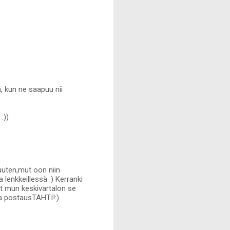
n, kun ne saapuu nii
:))
uuten,mut oon niin
 lenkkeillessä :) Kerranki
ut mun keskivartalon se
ana postausTAHTI!:)