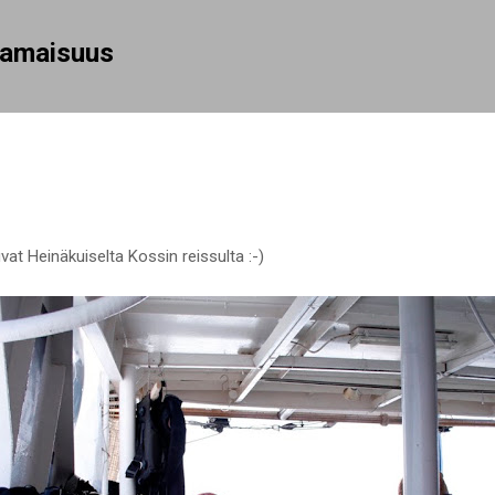
Siirry pääsisältöön
rhamaisuus
uvat Heinäkuiselta Kossin reissulta :-)