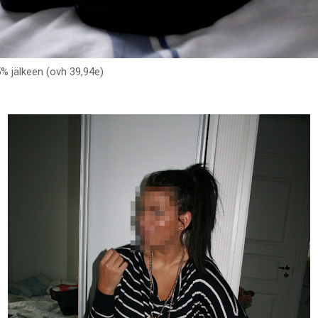
5% jälkeen (ovh 39,94e)