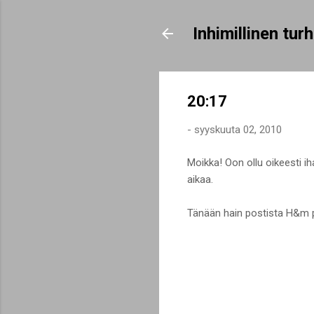
Inhimillinen tu
20:17
-
syyskuuta 02, 2010
Moikka! Oon ollu oikeesti ih
aikaa.
Tänään hain postista H&m pak