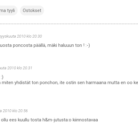
ma tyyli
Ostokset
 syyskuuta 2010 klo 20.30
tuosta poncosta päällä, mäki haluuun ton ! :-)
uuta 2010 klo 20.31
:)
n miten yhdistät ton ponchon, ite ostin sen harmaana mutta en oo k
a 2010 klo 20.56
ollu ees kuullu tosta h&m-jutusta:o kiinnostavaa