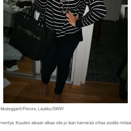
rkkuleggarit/Pieces, Laukku/DKNY
pimentyä. Kuuden aikaan alkaa olla jo liian hämärää ottaa sisällä mitä