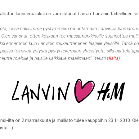
lliston lanseeraajaksi on varmistunut Lanvin.
Lanvinin taiteellinen jo
styötä, jossa näkisimme pystymmekö muuntamaan Lanvinilla luomamm
tä. Olen sanonut, etten koskaan tee massamarkkinoille suunnattua malli
si ennemmin kuin Lanvinin mukauttaminen laajalle yleisölle. Tämä on 
ripäissä toimivaa yritystä pystyi tekemään yhteistyötä, sillä ajattelu
utta miehille ja naisille kaikkialle maailmaan”. (teksti
täältä
)
i-ilta on 2.marraskuuta ja mallisto tulee kauppoihin 23.11.2010. Olen
sta :-)