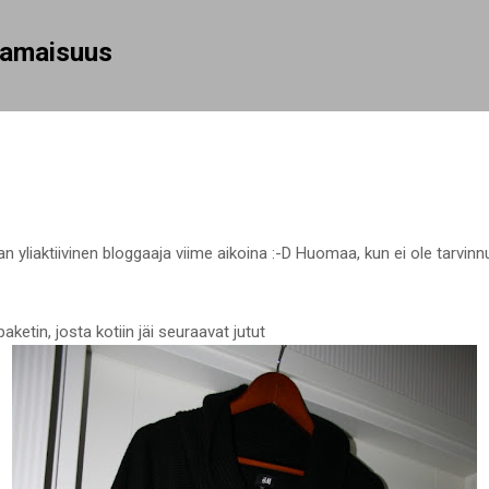
Siirry pääsisältöön
rhamaisuus
an yliaktiivinen bloggaaja viime aikoina :-D Huomaa, kun ei ole tarvinn
etin, josta kotiin jäi seuraavat jutut