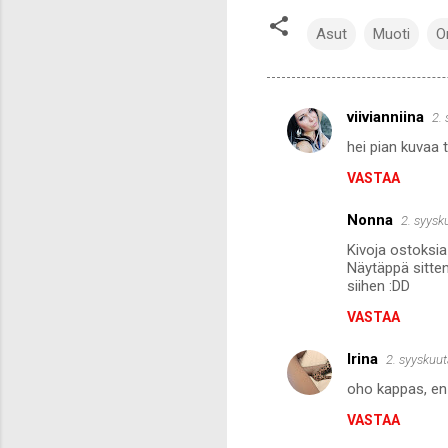
Asut
Muoti
O
viivianniina
2.
K
hei pian kuvaa 
o
VASTAA
m
m
Nonna
2. syysk
e
Kivoja ostoksia 
n
Näytäppä sitte
siihen :DD
t
VASTAA
i
t
Irina
2. syyskuut
oho kappas, en 
VASTAA