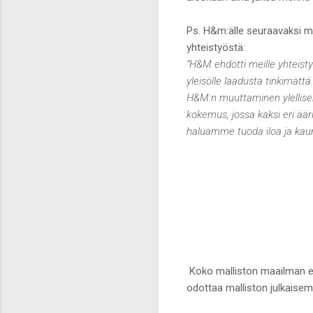
Ps. H&m:älle seuraavaksi ma
yhteistyöstä:
”H&M ehdotti meille yhtei
yleisölle laadusta tinkimät
H&M:n muuttaminen ylellisek
kokemus, jossa kaksi eri ää
haluamme tuoda iloa ja kaune
Koko malliston maailman ens
odottaa malliston julkaisemi