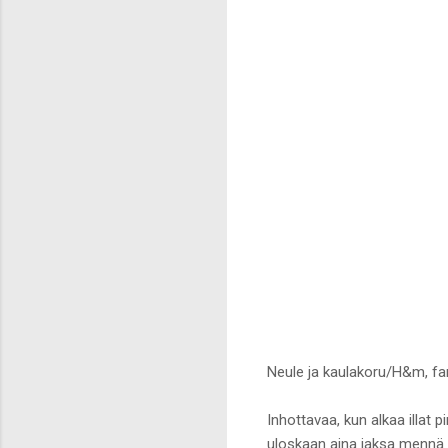
Neule ja kaulakoru/H&m, fa
Inhottavaa, kun alkaa illat 
uloskaan aina jaksa mennä