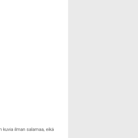
än kuvia ilman salamaa, eikä