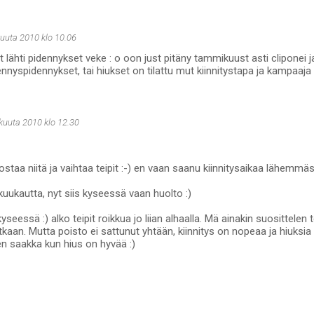
kuuta 2010 klo 10.06
 lähti pidennykset veke : o oon just pitäny tammikuust asti cliponei ja
yspidennykset, tai hiukset on tilattu mut kiinnitystapa ja kampaaja 
okuuta 2010 klo 12.30
nostaa niitä ja vaihtaa teipit :-) en vaan saanu kiinnitysaikaa lähemmä
kuukautta, nyt siis kyseessä vaan huolto :)
yseessä :) alko teipit roikkua jo liian alhaalla. Mä ainakin suosittelen 
utkaan. Mutta poisto ei sattunut yhtään, kiinnitys on nopeaa ja hiuksia
n saakka kun hius on hyvää :)