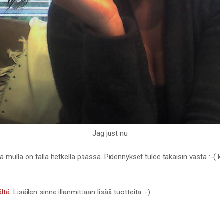
Jag just nu
mulla on tällä hetkellä päässä. Pidennykset tulee takaisin vasta :-( 
ältä
. Lisäilen sinne illanmittaan lisää tuotteita :-)