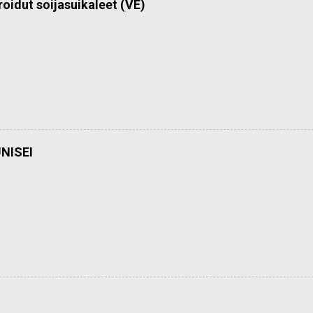
roidut soijasuikaleet (VE)
NISEI