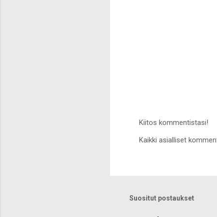
Kiitos kommentistasi!
L
Kaikki asialliset komment
ä
h
e
t
ä
k
o
Suositut postaukset
m
m