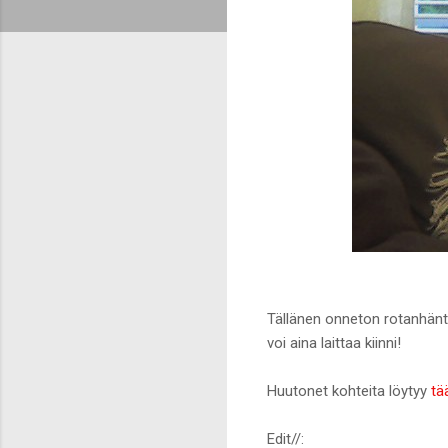
Tällänen onneton rotanhäntä 
voi aina laittaa kiinni!
Huutonet kohteita löytyy
tä
Edit//: