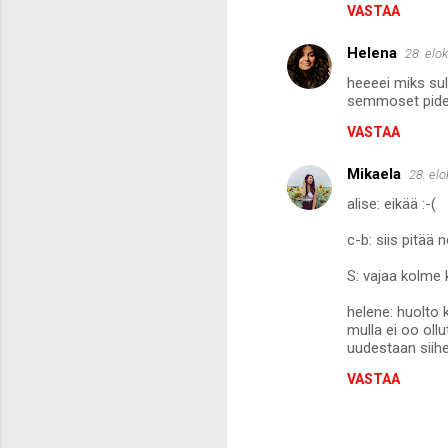
VASTAA
Helena
28. elo
heeeei miks sult
semmoset pidenn
VASTAA
Mikaela
28. el
alise: eikää :-(
c-b: siis pitää 
S: vajaa kolme 
helene: huolto k
mulla ei oo oll
uudestaan siihe
VASTAA