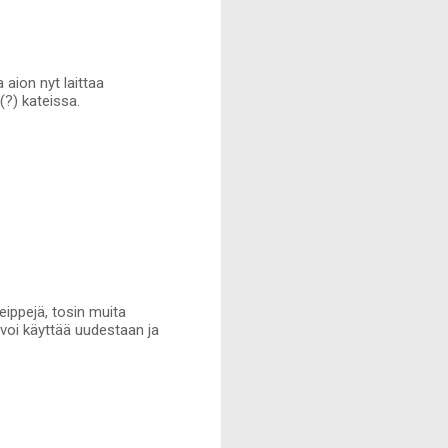
 aion nyt laittaa
(?) kateissa.
s
teippejä, tosin muita
 voi käyttää uudestaan ja