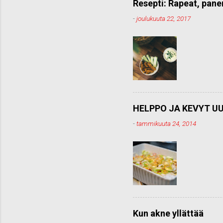
e
Resepti: Rapeat, pane
n
-
joulukuuta 22, 2017
t
t
i
HELPPO JA KEVYT UU
-
tammikuuta 24, 2014
Kun akne yllättää