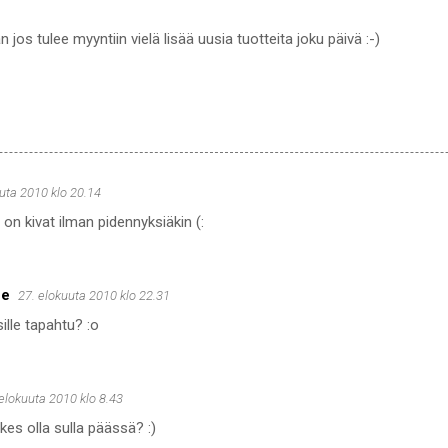
an jos tulee myyntiin vielä lisää uusia tuotteita joku päivä :-)
uta 2010 klo 20.14
 on kivat ilman pidennyksiäkin (:
ue
27. elokuuta 2010 klo 22.31
ille tapahtu? :o
 elokuuta 2010 klo 8.43
es olla sulla päässä? :)