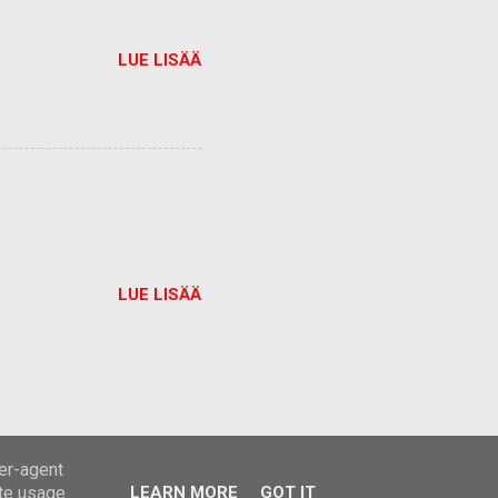
LUE LISÄÄ
LUE LISÄÄ
ser-agent
ate usage
LEARN MORE
GOT IT