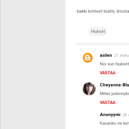
kaikki kohteet lisätty. ilmoit
Hiukset
asilen
27. eloku
K
Noi sun hiukset
o
VASTAA
m
m
Cheyenne-Bl
e
Mitäs pidennyks
n
VASTAA
t
i
Anonyymi
28.
t
Kauanko ne kerk