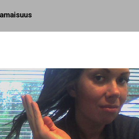
Siirry pääsisältöön
rhamaisuus