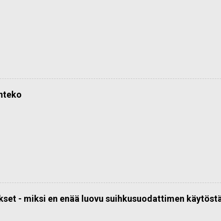
önteko
kset - miksi en enää luovu suihkusuodattimen käytöst