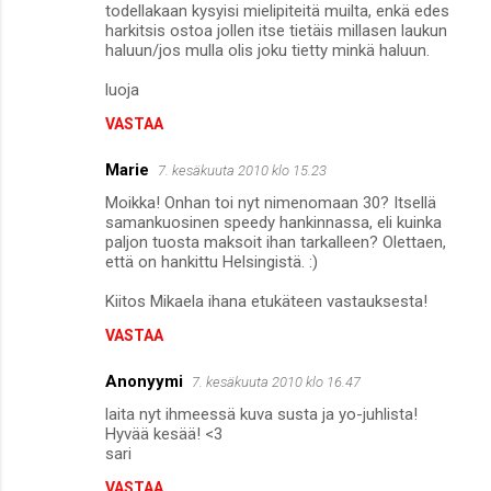
todellakaan kysyisi mielipiteitä muilta, enkä edes
harkitsis ostoa jollen itse tietäis millasen laukun
haluun/jos mulla olis joku tietty minkä haluun.
luoja
VASTAA
Marie
7. kesäkuuta 2010 klo 15.23
Moikka! Onhan toi nyt nimenomaan 30? Itsellä
samankuosinen speedy hankinnassa, eli kuinka
paljon tuosta maksoit ihan tarkalleen? Olettaen,
että on hankittu Helsingistä. :)
Kiitos Mikaela ihana etukäteen vastauksesta!
VASTAA
Anonyymi
7. kesäkuuta 2010 klo 16.47
laita nyt ihmeessä kuva susta ja yo-juhlista!
Hyvää kesää! <3
sari
VASTAA