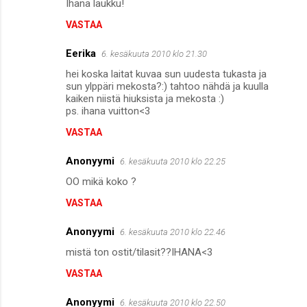
Ihana laukku!
VASTAA
Eerika
6. kesäkuuta 2010 klo 21.30
hei koska laitat kuvaa sun uudesta tukasta ja
sun ylppäri mekosta?:) tahtoo nähdä ja kuulla
kaiken niistä hiuksista ja mekosta :)
ps. ihana vuitton<3
VASTAA
Anonyymi
6. kesäkuuta 2010 klo 22.25
OO mikä koko ?
VASTAA
Anonyymi
6. kesäkuuta 2010 klo 22.46
mistä ton ostit/tilasit??IHANA<3
VASTAA
Anonyymi
6. kesäkuuta 2010 klo 22.50