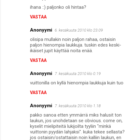
ihana ::) paljonko oli hintaa?
VASTAA
Anonyymi
6. kesäkuuta 2010 klo 23.09
olisipa mullakin noin paljon rahaa, ostaisin
paljon hienompia laukkuja. tuskin edes keski-
ikäiset jupit käyttää noita enää.
VASTAA
Anonyymi
7. kesäkuuta 2010 klo 0.19
vuittonilla on kyllä hienompia laukkuja kuin tuo
VASTAA
Anonyymi
7. kesäkuuta 2010 klo 1.18
pakko sanoa etten ymmärrä miks halusit ton
laukun, jos unohdetaan se obvious. come on,
kyselit mielipiteitä lukijoilta tyyliin "minkä
vuittonin pyydän lahjaksi". kuka tekee sellasta?
jos ostaisin/ostattaisin noin kalliin laukun, en