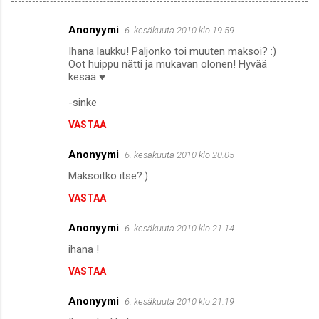
Anonyymi
6. kesäkuuta 2010 klo 19.59
K
Ihana laukku! Paljonko toi muuten maksoi? :)
o
Oot huippu nätti ja mukavan olonen! Hyvää
m
kesää ♥
m
-sinke
e
VASTAA
n
Anonyymi
6. kesäkuuta 2010 klo 20.05
t
Maksoitko itse?:)
i
t
VASTAA
Anonyymi
6. kesäkuuta 2010 klo 21.14
ihana !
VASTAA
Anonyymi
6. kesäkuuta 2010 klo 21.19