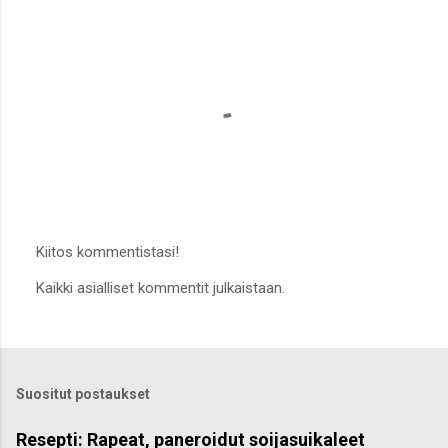
Kiitos kommentistasi!
L
Kaikki asialliset kommentit julkaistaan.
ä
h
e
t
ä
k
Suositut postaukset
o
m
m
Resepti: Rapeat, paneroidut soijasuikaleet