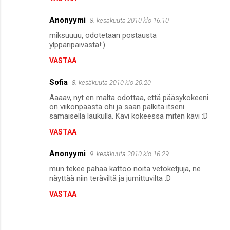
Anonyymi
8. kesäkuuta 2010 klo 16.10
miksuuuu, odotetaan postausta
ylppäripäivästä!:)
VASTAA
Sofia
8. kesäkuuta 2010 klo 20.20
Aaaav, nyt en malta odottaa, että pääsykokeeni
on viikonpäästä ohi ja saan palkita itseni
samaisella laukulla. Kävi kokeessa miten kävi :D
VASTAA
Anonyymi
9. kesäkuuta 2010 klo 16.29
mun tekee pahaa kattoo noita vetoketjuja, ne
näyttää niin teräviltä ja jumittuvilta :D
VASTAA