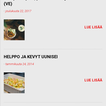
e
(VE)
n
t
-
joulukuuta 22, 2017
t
i
LUE LISÄÄ
HELPPO JA KEVYT UUNISEI
-
tammikuuta 24, 2014
LUE LISÄÄ