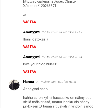
http://irc-galleria.net/user/Chrisu-
X/picture/120266671
:o
VASTAA
Anonyymi
27. toukokuuta 2010 klo 19.19
Ihanii ostoksii :)
VASTAA
Anonyymi
27. toukokuuta 2010 klo 20.14
love your blog hun<3:3
VASTAA
Hanna
28. toukokuuta 2010 klo 10.38
Anonyymi sanoi...
hahha se on kyl nii hassuu ku on nähny sua
siellä mäkkärissä, tuntuu ihanku ois nähny
julkkiksen :D tänää sit uskalsin vihdoin sanoo