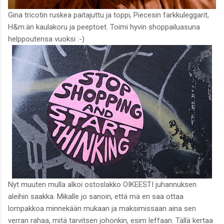
Gina tricotin ruskea paitajuttu ja toppi, Piecesin farkkuleggarit,
H&m:än kaulakoru ja peeptoet. Toimi hyvin shoppailuasuna
helppoutensa vuoksi :-)
Nyt muuten mulla alkoi ostoslakko OIKEESTI juhannuksen
aleihin saakka. Mikalle jo sanoin, että mä en saa ottaa
lompakkoa minnekään mukaan ja maksimissaan aina sen
verran rahaa, mitä tarvitsen johonkin, esim leffaan. Tällä kertaa