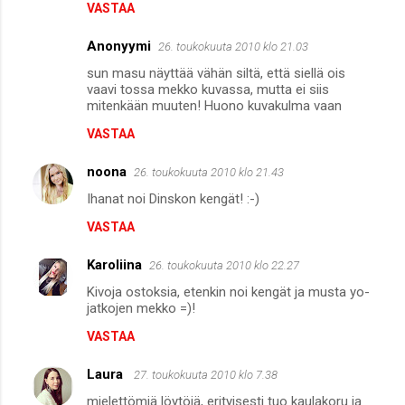
VASTAA
Anonyymi
26. toukokuuta 2010 klo 21.03
sun masu näyttää vähän siltä, että siellä ois
vaavi tossa mekko kuvassa, mutta ei siis
mitenkään muuten! Huono kuvakulma vaan
VASTAA
noona
26. toukokuuta 2010 klo 21.43
Ihanat noi Dinskon kengät! :-)
VASTAA
Karoliina
26. toukokuuta 2010 klo 22.27
Kivoja ostoksia, etenkin noi kengät ja musta yo-
jatkojen mekko =)!
VASTAA
Laura
27. toukokuuta 2010 klo 7.38
mielettömiä löytöjä, erityisesti tuo kaulakoru ja