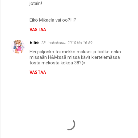
jotain!
Eikö Mikaela vai oo?! :P
VASTAA
Ellie
28. toukokuuta 2010 klo 16.59
Hei paljonko toi mekko maksoi ja tiiätkö onko
missään H&M:ssä missä kävit kiertelemässä
tosta mekosta kokoa 38?(=
VASTAA