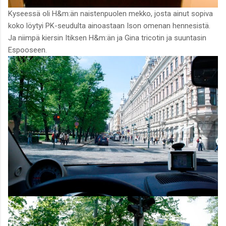
Kyseessä oli H&m:än naistenpuolen mekko, josta ainut sopiva
koko löytyi PK-seudulta ainoastaan Ison omenan hennesistä.
Ja niimpä kiersin Itiksen H&m:än ja Gina tricotin ja suuntasin
Espooseen.