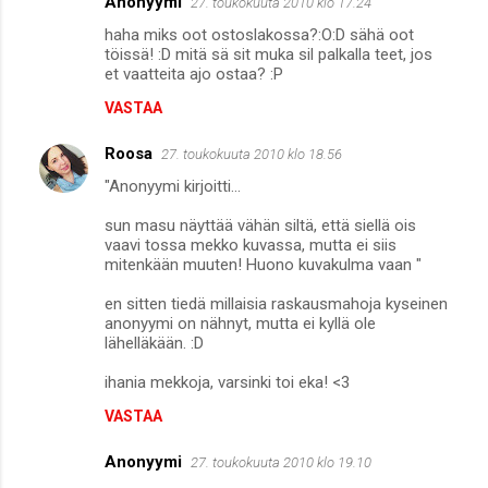
Anonyymi
27. toukokuuta 2010 klo 17.24
haha miks oot ostoslakossa?:O:D sähä oot
töissä! :D mitä sä sit muka sil palkalla teet, jos
et vaatteita ajo ostaa? :P
VASTAA
Roosa
27. toukokuuta 2010 klo 18.56
"Anonyymi kirjoitti...
sun masu näyttää vähän siltä, että siellä ois
vaavi tossa mekko kuvassa, mutta ei siis
mitenkään muuten! Huono kuvakulma vaan "
en sitten tiedä millaisia raskausmahoja kyseinen
anonyymi on nähnyt, mutta ei kyllä ole
lähelläkään. :D
ihania mekkoja, varsinki toi eka! <3
VASTAA
Anonyymi
27. toukokuuta 2010 klo 19.10