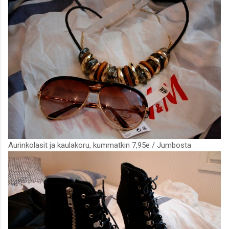
Aurinkolasit ja kaulakoru, kummatkin 7,95e / Jumbosta