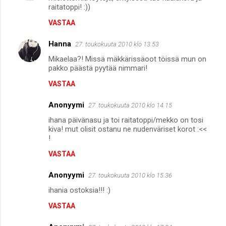
raitatoppi! :))
VASTAA
Hanna
27. toukokuuta 2010 klo 13.53
Mikaelaa?! Missä mäkkärissäoot töissä mun on
pakko päästä pyytää nimmari!
VASTAA
Anonyymi
27. toukokuuta 2010 klo 14.15
ihana päivänasu ja toi raitatoppi/mekko on tosi
kiva! mut olisit ostanu ne nudenväriset korot :<<
!
VASTAA
Anonyymi
27. toukokuuta 2010 klo 15.36
ihania ostoksia!!! :)
VASTAA