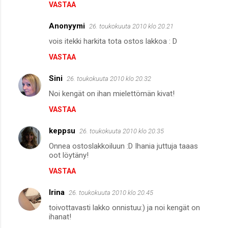
VASTAA
e
n
Anonyymi
26. toukokuuta 2010 klo 20.21
t
vois itekki harkita tota ostos lakkoa : D
i
VASTAA
t
Sini
26. toukokuuta 2010 klo 20.32
Noi kengät on ihan mielettömän kivat!
VASTAA
keppsu
26. toukokuuta 2010 klo 20.35
Onnea ostoslakkoiluun :D Ihania juttuja taaas
oot löytäny!
VASTAA
Irina
26. toukokuuta 2010 klo 20.45
toivottavasti lakko onnistuu:) ja noi kengät on
ihanat!