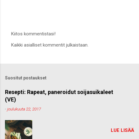
Kiitos kommentistasi!
L
Kaikki asialliset kommentit julkaistaan.
ä
h
e
t
ä
k
Suositut postaukset
o
m
m
Resepti: Rapeat, paneroidut soijasuikaleet
e
(VE)
n
t
-
joulukuuta 22, 2017
t
i
LUE LISÄÄ