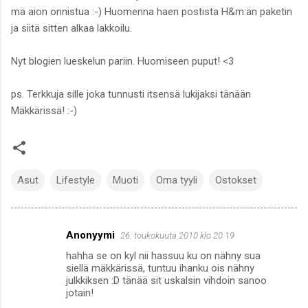
mä aion onnistua :-) Huomenna haen postista H&m:än paketin
ja siitä sitten alkaa lakkoilu.
Nyt blogien lueskelun pariin. Huomiseen puput! <3
ps. Terkkuja sille joka tunnusti itsensä lukijaksi tänään
Mäkkärissä! :-)
Asut
Lifestyle
Muoti
Oma tyyli
Ostokset
Anonyymi
26. toukokuuta 2010 klo 20.19
K
hahha se on kyl nii hassuu ku on nähny sua
o
siellä mäkkärissä, tuntuu ihanku ois nähny
m
julkkiksen :D tänää sit uskalsin vihdoin sanoo
jotain!
m