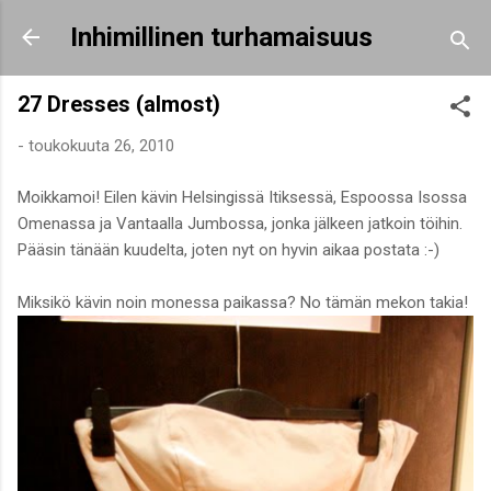
Siirry pääsisältöön
Inhimillinen turhamaisuus
27 Dresses (almost)
-
toukokuuta 26, 2010
Moikkamoi! Eilen kävin Helsingissä Itiksessä, Espoossa Isossa
Omenassa ja Vantaalla Jumbossa, jonka jälkeen jatkoin töihin.
Pääsin tänään kuudelta, joten nyt on hyvin aikaa postata :-)
Miksikö kävin noin monessa paikassa? No tämän mekon takia!