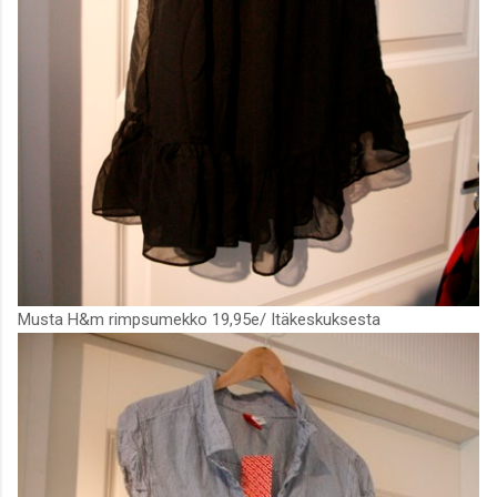
Musta H&m rimpsumekko 19,95e/ Itäkeskuksesta