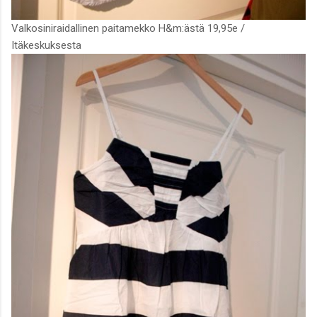
Valkosiniraidallinen paitamekko H&m:ästä 19,95e /
Itäkeskuksesta