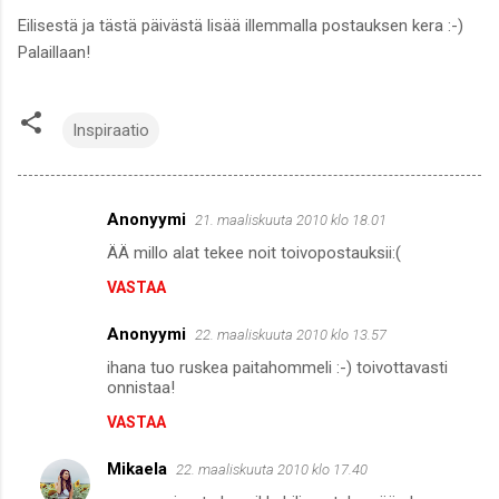
Eilisestä ja tästä päivästä lisää illemmalla postauksen kera :-)
Palaillaan!
Inspiraatio
Anonyymi
21. maaliskuuta 2010 klo 18.01
K
ÄÄ millo alat tekee noit toivopostauksii:(
o
VASTAA
m
m
Anonyymi
22. maaliskuuta 2010 klo 13.57
e
ihana tuo ruskea paitahommeli :-) toivottavasti
n
onnistaa!
t
VASTAA
i
Mikaela
22. maaliskuuta 2010 klo 17.40
t