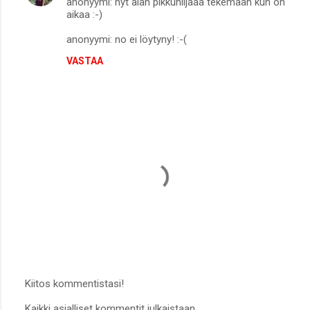
anonyymi: nyt alan pikkuhiljaaa tekemään kun on
aikaa :-)
anonyymi: no ei löytyny! :-(
VASTAA
Kiitos kommentistasi!
L
Kaikki asialliset kommentit julkaistaan.
ä