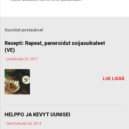
h
e
t
ä
k
Suositut postaukset
o
m
m
Resepti: Rapeat, paneroidut soijasuikaleet
e
(VE)
n
t
-
joulukuuta 22, 2017
t
i
LUE LISÄÄ
HELPPO JA KEVYT UUNISEI
-
tammikuuta 24, 2014