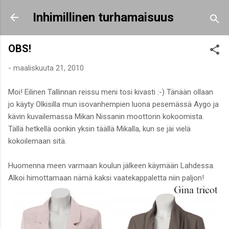
Siirry pääsisältöön
Inhimillinen turhamaisuus
OBS!
-
maaliskuuta 21, 2010
Moi! Eilinen Tallinnan reissu meni tosi kivasti :-) Tänään ollaan
jo käyty Olkisilla mun isovanhempien luona pesemässä Aygo ja
kävin kuvailemassa Mikan Nissanin moottorin kokoomista.
Tällä hetkellä oonkin yksin täällä Mikalla, kun se jäi vielä
kokoilemaan sitä.
Huomenna meen varmaan koulun jälkeen käymään Lahdessa.
Alkoi himottamaan nämä kaksi vaatekappaletta niin paljon!