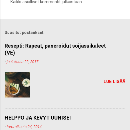
Kaikki asialliset kommentit julkaistaan.
ä
h
e
t
ä
k
Suositut postaukset
o
m
m
Resepti: Rapeat, paneroidut soijasuikaleet
e
(VE)
n
t
-
joulukuuta 22, 2017
t
i
LUE LISÄÄ
HELPPO JA KEVYT UUNISEI
-
tammikuuta 24, 2014