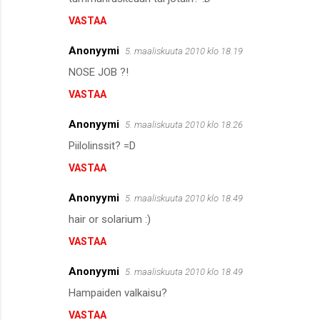
m
VASTAA
m
Anonyymi
e
5. maaliskuuta 2010 klo 18.19
n
NOSE JOB ?!
t
VASTAA
i
Anonyymi
5. maaliskuuta 2010 klo 18.26
t
Piilolinssit? =D
VASTAA
Anonyymi
5. maaliskuuta 2010 klo 18.49
hair or solarium :)
VASTAA
Anonyymi
5. maaliskuuta 2010 klo 18.49
Hampaiden valkaisu?
VASTAA