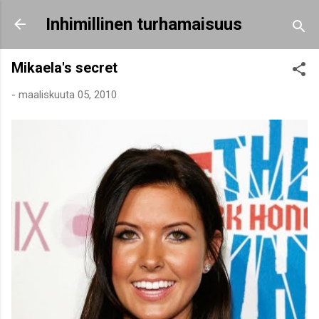
Siirry pääsisältöön
Inhimillinen turhamaisuus
Mikaela's secret
-
maaliskuuta 05, 2010