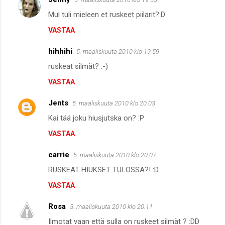
Mul tuli mieleen et ruskeet piilarit?:D
VASTAA
hihhihi
5. maaliskuuta 2010 klo 19.59
ruskeat silmät? :-)
VASTAA
Jents
5. maaliskuuta 2010 klo 20.03
Kai tää joku hiusjutska on? :P
VASTAA
carrie
5. maaliskuuta 2010 klo 20.07
RUSKEAT HIUKSET TULOSSA?! :D
VASTAA
Rosa
5. maaliskuuta 2010 klo 20.11
Ilmotat vaan että sulla on ruskeet silmät ? :DD