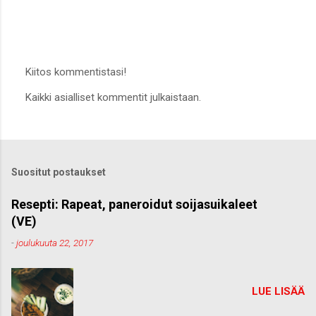
Kiitos kommentistasi!
L
Kaikki asialliset kommentit julkaistaan.
ä
h
e
t
ä
k
Suositut postaukset
o
m
m
Resepti: Rapeat, paneroidut soijasuikaleet
e
(VE)
n
t
-
joulukuuta 22, 2017
t
i
LUE LISÄÄ