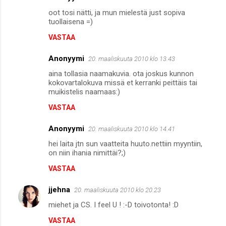
oot tosi nätti, ja mun mielestä just sopiva
tuollaisena =)
VASTAA
Anonyymi
20. maaliskuuta 2010 klo 13.43
aina tollasia naamakuvia. ota joskus kunnon
kokovartalokuva missä et kerranki peittäis tai
muikistelis naamaas:)
VASTAA
Anonyymi
20. maaliskuuta 2010 klo 14.41
hei laita jtn sun vaatteita huuto.nettiin myyntiin,
on niin ihania nimittäi?;)
VASTAA
jjehna
20. maaliskuuta 2010 klo 20.23
miehet ja CS. I feel U ! :-D toivotonta! :D
VASTAA