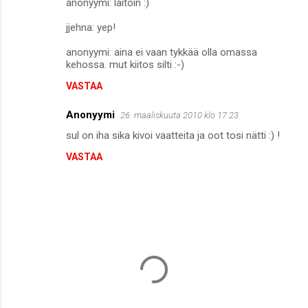
anonyymi: laitoin :)
jjehna: yep!
anonyymi: aina ei vaan tykkää olla omassa
kehossa. mut kiitos silti :-)
VASTAA
Anonyymi
26. maaliskuuta 2010 klo 17.23
sul on iha sika kivoi vaatteita ja oot tosi nätti :) !
VASTAA