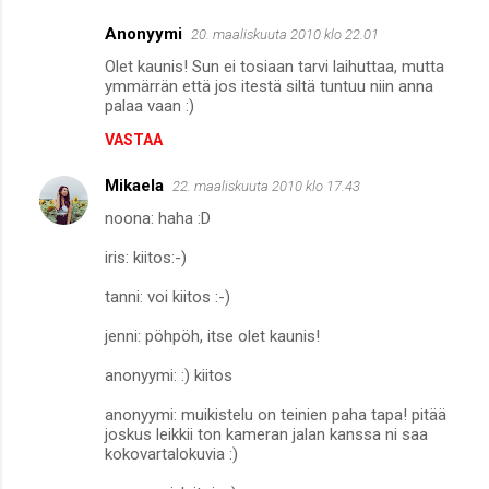
Anonyymi
20. maaliskuuta 2010 klo 22.01
Olet kaunis! Sun ei tosiaan tarvi laihuttaa, mutta
ymmärrän että jos itestä siltä tuntuu niin anna
palaa vaan :)
VASTAA
Mikaela
22. maaliskuuta 2010 klo 17.43
noona: haha :D
iris: kiitos:-)
tanni: voi kiitos :-)
jenni: pöhpöh, itse olet kaunis!
anonyymi: :) kiitos
anonyymi: muikistelu on teinien paha tapa! pitää
joskus leikkii ton kameran jalan kanssa ni saa
kokovartalokuvia :)