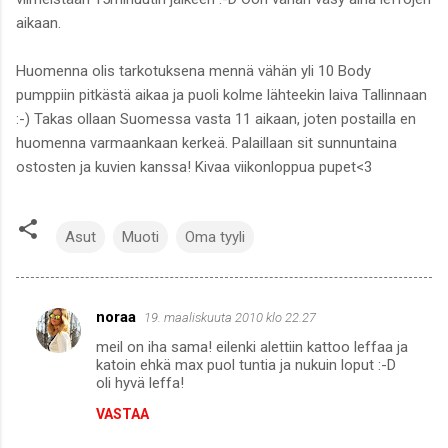
aikaan.
Huomenna olis tarkotuksena mennä vähän yli 10 Body
pumppiin pitkästä aikaa ja puoli kolme lähteekin laiva Tallinnaan
:-) Takas ollaan Suomessa vasta 11 aikaan, joten postailla en
huomenna varmaankaan kerkeä. Palaillaan sit sunnuntaina
ostosten ja kuvien kanssa! Kivaa viikonloppua pupet<3
Asut
Muoti
Oma tyyli
noraa
19. maaliskuuta 2010 klo 22.27
K
meil on iha sama! eilenki alettiin kattoo leffaa ja
o
katoin ehkä max puol tuntia ja nukuin loput :-D
m
oli hyvä leffa!
m
VASTAA
e