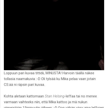
Loppuun pari kuvaa tittidii, MINUSTA! Harvoin täällä näkee
tollasia naamakuvia :-D Oli tylsää ku Mika pelaa vaan jotain
CS:ää ni räpsin pari kuvaa.
Kohta aletaan kattomaan
Stan Helsing
-leffaa tai no menee
varmaan vaihteeks niin, että Mika kattoo ja mä nukun
viimeistään 15minuutin jälkeen :-D Oon vähän väsy aina leffojen