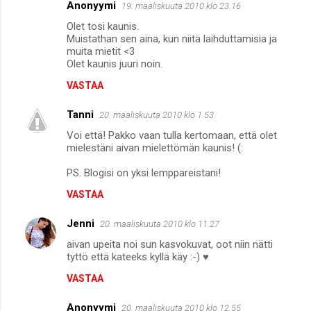
Anonyymi
19. maaliskuuta 2010 klo 23.16
n
Olet tosi kaunis.
t
Muistathan sen aina, kun niitä laihduttamisia ja
muita mietit <3
i
Olet kaunis juuri noin.
t
VASTAA
Tanni
20. maaliskuuta 2010 klo 1.53
Voi että! Pakko vaan tulla kertomaan, että olet
mielestäni aivan mielettömän kaunis! (:
PS. Blogisi on yksi lemppareistani!
VASTAA
Jenni
20. maaliskuuta 2010 klo 11.27
aivan upeita noi sun kasvokuvat, oot niin nätti
tyttö että kateeks kyllä käy :-) ♥
VASTAA
Anonyymi
20. maaliskuuta 2010 klo 12.55