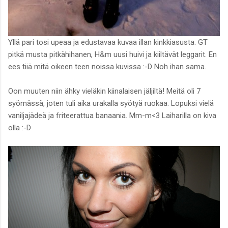
Yllä pari tosi upeaa ja edustavaa kuvaa illan kinkkiasusta. GT
pitkä musta pitkähihanen, H&m uusi huivi ja kiiltävät leggarit. En
ees tiiä mitä oikeen teen noissa kuvissa :-D Noh ihan sama.
Oon muuten niin ähky vieläkin kiinalaisen jäljiltä! Meitä oli 7
syömässä, joten tuli aika urakalla syötyä ruokaa. Lopuksi vielä
vaniljajädeä ja friteerattua banaania. Mm-m<3 Laiharilla on kiva
olla :-D