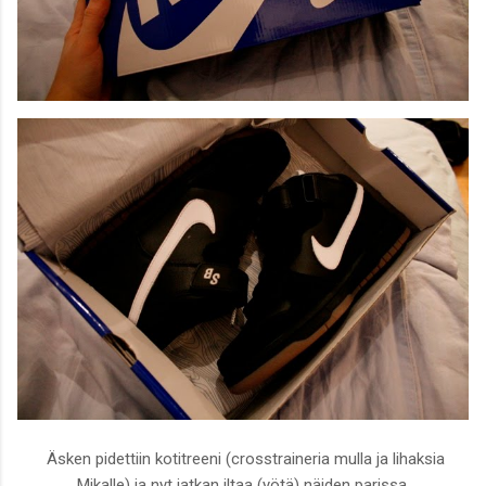
Äsken pidettiin kotitreeni (crosstraineria mulla ja lihaksia
Mikalle) ja nyt jatkan iltaa (yötä) näiden parissa.