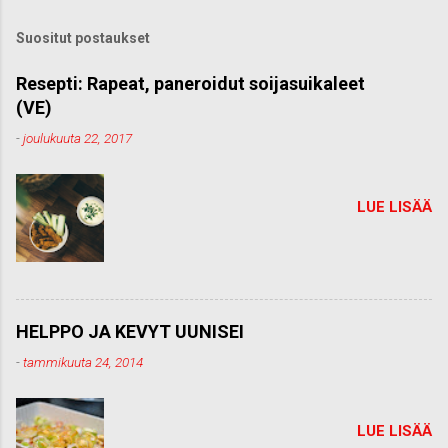
ä
k
Suositut postaukset
o
m
m
Resepti: Rapeat, paneroidut soijasuikaleet
e
(VE)
n
t
-
joulukuuta 22, 2017
t
i
LUE LISÄÄ
HELPPO JA KEVYT UUNISEI
-
tammikuuta 24, 2014
LUE LISÄÄ