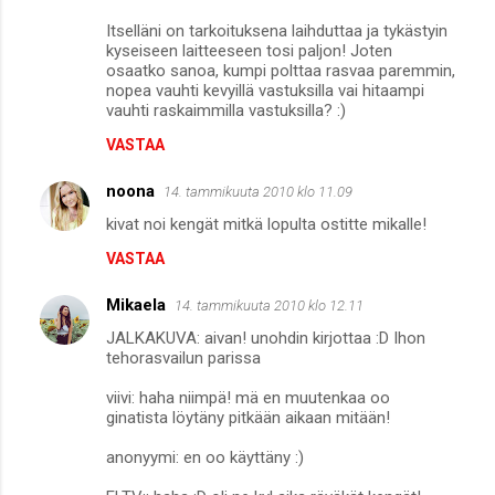
Itselläni on tarkoituksena laihduttaa ja tykästyin
kyseiseen laitteeseen tosi paljon! Joten
osaatko sanoa, kumpi polttaa rasvaa paremmin,
nopea vauhti kevyillä vastuksilla vai hitaampi
vauhti raskaimmilla vastuksilla? :)
VASTAA
noona
14. tammikuuta 2010 klo 11.09
kivat noi kengät mitkä lopulta ostitte mikalle!
VASTAA
Mikaela
14. tammikuuta 2010 klo 12.11
JALKAKUVA: aivan! unohdin kirjottaa :D Ihon
tehorasvailun parissa
viivi: haha niimpä! mä en muutenkaa oo
ginatista löytäny pitkään aikaan mitään!
anonyymi: en oo käyttäny :)