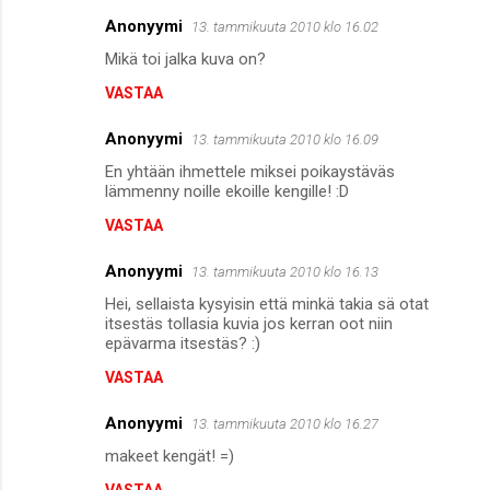
Anonyymi
13. tammikuuta 2010 klo 16.02
Mikä toi jalka kuva on?
VASTAA
Anonyymi
13. tammikuuta 2010 klo 16.09
En yhtään ihmettele miksei poikaystäväs
lämmenny noille ekoille kengille! :D
VASTAA
Anonyymi
13. tammikuuta 2010 klo 16.13
Hei, sellaista kysyisin että minkä takia sä otat
itsestäs tollasia kuvia jos kerran oot niin
epävarma itsestäs? :)
VASTAA
Anonyymi
13. tammikuuta 2010 klo 16.27
makeet kengät! =)
VASTAA