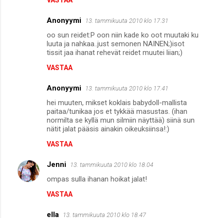
Anonyymi
13. tammikuuta 2010 klo 17.31
oo sun reidet:P oon niin kade ko oot muutaki ku
luuta ja nahkaa..just semonen NAINEN;)isot
tissit jaa ihanat rehevät reidet muutei liian;)
VASTAA
Anonyymi
13. tammikuuta 2010 klo 17.41
hei muuten, mikset koklais babydoll-mallista
paitaa/tunikaa jos et tykkää masustas. (ihan
normilta se kyllä mun silmiin näyttää) siinä sun
nätit jalat pääsis ainakin oikeuksiinsa!:)
VASTAA
Jenni
13. tammikuuta 2010 klo 18.04
ompas sulla ihanan hoikat jalat!
VASTAA
ella
13. tammikuuta 2010 klo 18.47