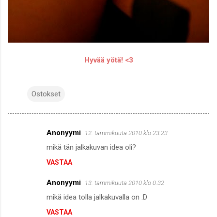
Hyvää yötä! <3
Ostokset
Anonyymi
12. tammikuuta 2010 klo 23.23
K
mikä tän jalkakuvan idea oli?
o
VASTAA
m
m
Anonyymi
13. tammikuuta 2010 klo 0.32
e
mikä idea tolla jalkakuvalla on :D
n
VASTAA