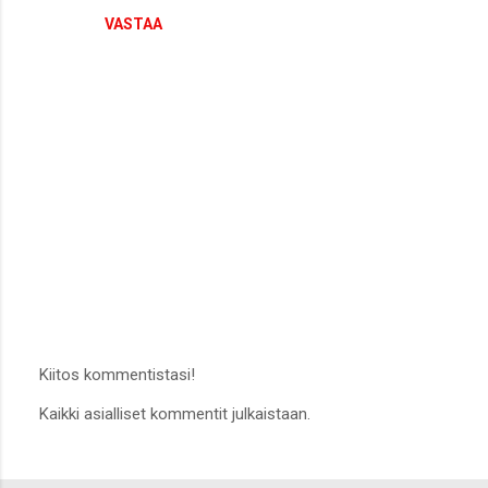
VASTAA
Kiitos kommentistasi!
L
Kaikki asialliset kommentit julkaistaan.
ä
h
e
t