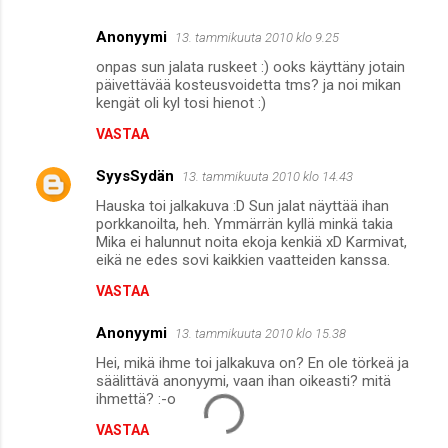
Anonyymi
13. tammikuuta 2010 klo 9.25
onpas sun jalata ruskeet :) ooks käyttäny jotain
päivettävää kosteusvoidetta tms? ja noi mikan
kengät oli kyl tosi hienot :)
VASTAA
SyysSydän
13. tammikuuta 2010 klo 14.43
Hauska toi jalkakuva :D Sun jalat näyttää ihan
porkkanoilta, heh. Ymmärrän kyllä minkä takia
Mika ei halunnut noita ekoja kenkiä xD Karmivat,
eikä ne edes sovi kaikkien vaatteiden kanssa.
VASTAA
Anonyymi
13. tammikuuta 2010 klo 15.38
Hei, mikä ihme toi jalkakuva on? En ole törkeä ja
säälittävä anonyymi, vaan ihan oikeasti? mitä
ihmettä? :-o
VASTAA