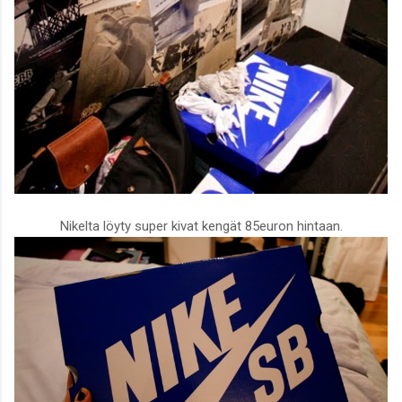
Nikelta löyty super kivat kengät 85euron hintaan.