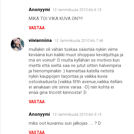
t
i
Anonyymi
13. tammikuuta 2010 klo 6.15
t
MIKÄ TOI VIKA KUVA ON?!!
VASTAA
viivianniina
13. tammikuuta 2010 klo 7.46
mullakin oli vähän tuskaa säästää nykiin viime
keväänä kun kaikki muut shoppasi kevätjuttuja ja
mä en voinut! :D mutta kyllähän se motivoi kun
miettii että sieltä saa ne jutut sitten halvempina
ja hienompinakin :) kannattaa katella netistä
nykin kauppojen tarjontaa ja vaikka kuvia
ostoskaduista (vaikka fifth avenue,vaikka itelläni
ei ainakaan ole sinne varaa :-D) niin kohta ei
enää gina tricotit kiinnosta! :D
VASTAA
Anonyymi
13. tammikuuta 2010 klo 9.15
miks oot kuvannu sun jalkojas ..... ? D:
VASTAA