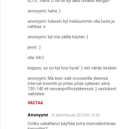
ELTV;: haha :D oli ne kyl aika räväkät kengät!
anonyymi: haha :)
anonyymi: haluisin kyl mieluummin olla luuta ja
nahkaa :s
anonyymi: kyl mä välillä käytän :)
jenni: :)
ella: hih:)
keppsu: se on kyl tosi hyvä! :) viel vähän kesken
anonyymi: Mä teen salil crosserilla yleensä
interval-treenitn ja yritän pitää sykkeen siinä
130-140 eli rasvanpolttosykkeessä :) vastukset
vaihtelee
VASTAA
Anonyymi
14. tammikuuta 2010 klo 16.53
Ootko uskaltanut käyttää totra itseruskettavaa
kasvoihin?