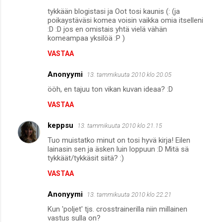
tykkään blogistasi ja Oot tosi kaunis (: (ja
poikaystäväsi komea voisin vaikka omia itselleni
:D :D jos en omistais yhtä vielä vähän
komeampaa yksilöä :P )
VASTAA
Anonyymi
13. tammikuuta 2010 klo 20.05
ööh, en tajuu ton vikan kuvan ideaa? :D
VASTAA
keppsu
13. tammikuuta 2010 klo 21.15
Tuo muistatko minut on tosi hyvä kirja! Eilen
lainasin sen ja äsken luin loppuun :D Mitä sä
tykkäät/tykkäsit siitä? :)
VASTAA
Anonyymi
13. tammikuuta 2010 klo 22.21
Kun 'poljet' tjs. crosstrainerilla niin millainen
vastus sulla on?