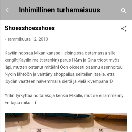
Siirry pääsisältöön
Inhimillinen turhamaisuus
Shoesshoesshoes
-
tammikuuta 12, 2010
Käytiin nopsaa Mikan kanssa Helsingissä ostamassa sille
kengät.Käytiin me (tietenkin) perus H&m ja Gina tricot myös
läpi, mutten ostanut mitään! Oon oikeesti osannu asennoituu
Nykiin lähtöön ja välttäny shoppailua selitellen itselle, että
löydän vaatteen halvemmalla sieltä ja vielä kivempana :D
Yritin tyrkyttää noita ekoja kenkiä Mikalle, mut se ei lämmenny.
En tajuu miks... :(