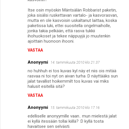
Itse osin myöskin Mäntsälän Robbarist paketin,
joka sisälsi ruskettavan vartalo- ja kasvorasvan,
mutta en ole kasvoisin uskaltanut laittaa, koska
paketissa luki, ettei suositella ongelmaiholle,
jonka takia pelkään, että rasva tukkii
ihohuokoset ja tekee näppuyjä jo muutenkin
ajoittain huonoon ihooni.
VASTAA
Anonyymi
14. tammikuuta 2010 klo 21.37
no huhhuh ei tos kuvas kyl näy et niis ois mitää
rasvaa ni toi nyt on aivan turha :D näyttääks sun
jalat tavallist hoikemmilt tos kuvas vai miks
halusit esitellä sitä?
VASTAA
Anonyymi
15. tammikuuta 2010 klo 17.16
edelliselle anonyymille vaan.. mun mielestä jalat
ei kyllä itessään tollai kiillä? :D kyllä tosta
havaitsee sen selvästi.