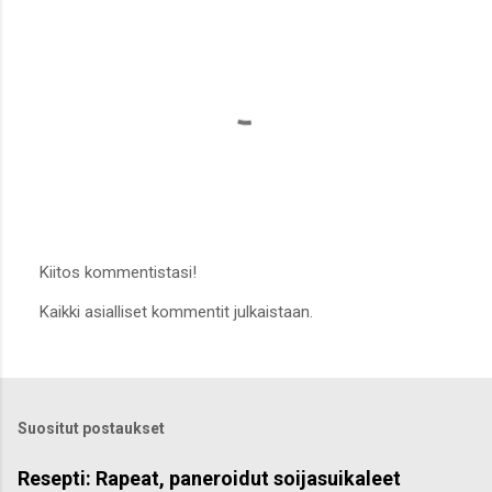
Kiitos kommentistasi!
L
Kaikki asialliset kommentit julkaistaan.
ä
h
e
t
ä
k
Suositut postaukset
o
m
m
Resepti: Rapeat, paneroidut soijasuikaleet
e