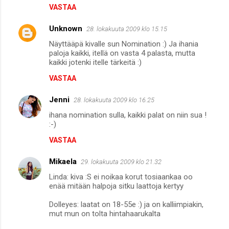
VASTAA
Unknown
28. lokakuuta 2009 klo 15.15
Näyttääpä kivalle sun Nomination :) Ja ihania
paloja kaikki, itellä on vasta 4 palasta, mutta
kaikki jotenki itelle tärkeitä :)
VASTAA
Jenni
28. lokakuuta 2009 klo 16.25
ihana nomination sulla, kaikki palat on niin sua !
:-)
VASTAA
Mikaela
29. lokakuuta 2009 klo 21.32
Linda: kiva :S ei noikaa korut tosiaankaa oo
enää mitään halpoja sitku laattoja kertyy
Dolleyes: laatat on 18-55e :) ja on kalliimpiakin,
mut mun on tolta hintahaarukalta