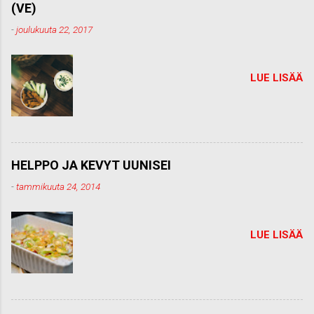
(VE)
n
t
-
joulukuuta 22, 2017
t
i
LUE LISÄÄ
HELPPO JA KEVYT UUNISEI
-
tammikuuta 24, 2014
LUE LISÄÄ