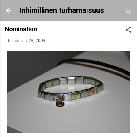
Siirry pääsisältöön
Inhimillinen turhamaisuus
Nomination
-
lokakuuta 28, 2009