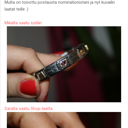
Multa on toivottu postausta nominationistani ja nyt kuvailin
laatat teille :)
Mikalta saatu sydän
Saralta saatu Shop-laatta