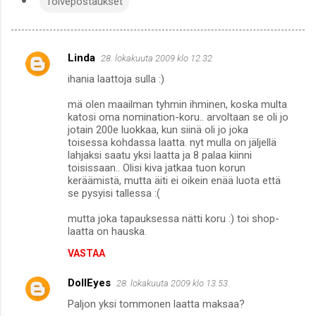
Toivepostaukset
Linda
28. lokakuuta 2009 klo 12.32
K
ihania laattoja sulla :)
o
m
mä olen maailman tyhmin ihminen, koska multa
katosi oma nomination-koru.. arvoltaan se oli jo
m
jotain 200e luokkaa, kun siinä oli jo joka
toisessa kohdassa laatta. nyt mulla on jäljellä
e
lahjaksi saatu yksi laatta ja 8 palaa kiinni
n
toisissaan.. Olisi kiva jatkaa tuon korun
keräämistä, mutta äiti ei oikein enää luota että
t
se pysyisi tallessa :(
i
mutta joka tapauksessa nätti koru :) toi shop-
t
laatta on hauska.
VASTAA
DollEyes
28. lokakuuta 2009 klo 13.53
Paljon yksi tommonen laatta maksaa?