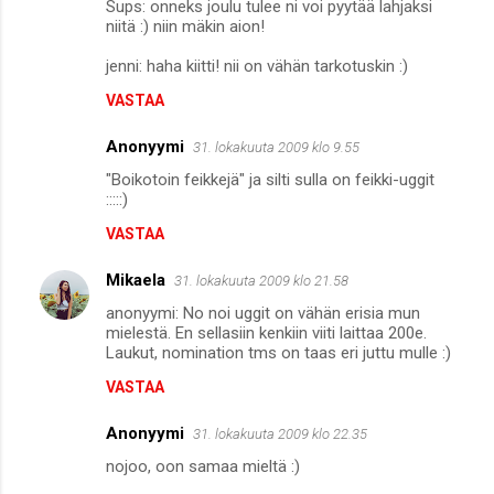
Sups: onneks joulu tulee ni voi pyytää lahjaksi
niitä :) niin mäkin aion!
jenni: haha kiitti! nii on vähän tarkotuskin :)
VASTAA
Anonyymi
31. lokakuuta 2009 klo 9.55
"Boikotoin feikkejä" ja silti sulla on feikki-uggit
:::::)
VASTAA
Mikaela
31. lokakuuta 2009 klo 21.58
anonyymi: No noi uggit on vähän erisia mun
mielestä. En sellasiin kenkiin viiti laittaa 200e.
Laukut, nomination tms on taas eri juttu mulle :)
VASTAA
Anonyymi
31. lokakuuta 2009 klo 22.35
nojoo, oon samaa mieltä :)