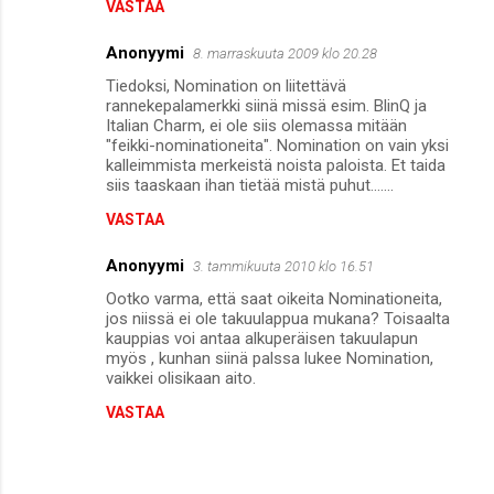
VASTAA
Anonyymi
8. marraskuuta 2009 klo 20.28
Tiedoksi, Nomination on liitettävä
rannekepalamerkki siinä missä esim. BlinQ ja
Italian Charm, ei ole siis olemassa mitään
"feikki-nominationeita". Nomination on vain yksi
kalleimmista merkeistä noista paloista. Et taida
siis taaskaan ihan tietää mistä puhut.......
VASTAA
Anonyymi
3. tammikuuta 2010 klo 16.51
Ootko varma, että saat oikeita Nominationeita,
jos niissä ei ole takuulappua mukana? Toisaalta
kauppias voi antaa alkuperäisen takuulapun
myös , kunhan siinä palssa lukee Nomination,
vaikkei olisikaan aito.
VASTAA