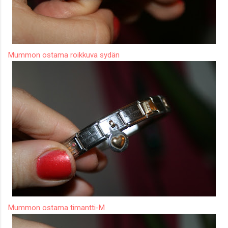
Mummon ostama roikkuva sydän
Mummon ostama timantti-M