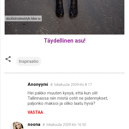
Täydellinen asu!
Inspiraatio
Anonyymi
8. lokakuuta 2009 klo 8.17
K
Hei pakko muuten kysyä, että kun olit
o
Tallinnassa niin mistä ostit ne pidennykset,
m
paljonko maksoi ja oliko laatu hyvä?
m
VASTAA
e
noona
8. lokakuuta 2009 klo 16.50
n