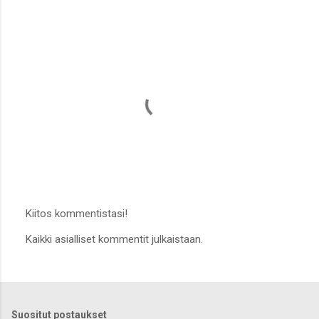
Kiitos kommentistasi!
L
Kaikki asialliset kommentit julkaistaan.
ä
h
e
t
ä
k
Suositut postaukset
o