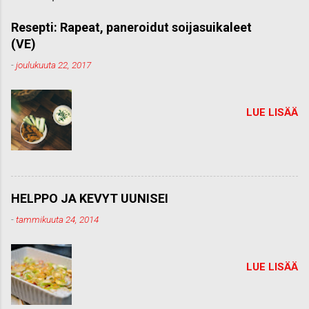
m
m
Resepti: Rapeat, paneroidut soijasuikaleet
e
(VE)
n
t
-
joulukuuta 22, 2017
t
i
LUE LISÄÄ
HELPPO JA KEVYT UUNISEI
-
tammikuuta 24, 2014
LUE LISÄÄ