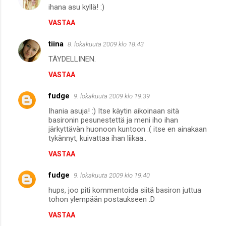
ihana asu kyllä! :)
t
VASTAA
i
t
tiina
8. lokakuuta 2009 klo 18.43
TÄYDELLINEN.
VASTAA
fudge
9. lokakuuta 2009 klo 19.39
Ihania asuja! :) Itse käytin aikoinaan sitä
basironin pesunestettä ja meni iho ihan
järkyttävän huonoon kuntoon :( itse en ainakaan
tykännyt, kuivattaa ihan liikaa..
VASTAA
fudge
9. lokakuuta 2009 klo 19.40
hups, joo piti kommentoida siitä basiron juttua
tohon ylempään postaukseen :D
VASTAA