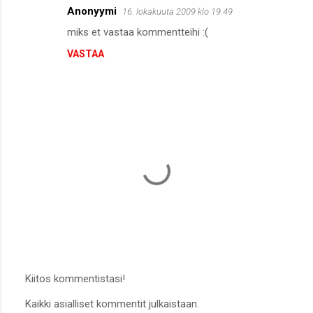
Anonyymi
16. lokakuuta 2009 klo 19.49
miks et vastaa kommentteihi :(
VASTAA
Kiitos kommentistasi!
L
Kaikki asialliset kommentit julkaistaan.
ä