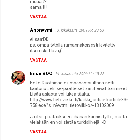
muualt?
sama !!!
VASTAA
Anonyymi
13. lokakuuta 2009 klo 20.53
ei saa:DD
ps. ompa tytöllä rumannäköisesti levitetty
itseruskettava;(
VASTAA
Ence BOO
14. lokakuuta 2009 klo 15.22
Koko Ruotsissa oli maanantai-iltana netti
kaatunut, eli .se-päätteiset saitit eivät toimineet.
Lisää asiasta voi lukea täältä:
http://www.tietoviikko.fi/kaikki_uutiset/article336
758.ece?s=r&wtm=tietoviikko/-13102009
Ja itse postaukseen: ihanan kaunis tyttö, mutta
vieläkään en voi sietää turkisliivejä :-D
VASTAA