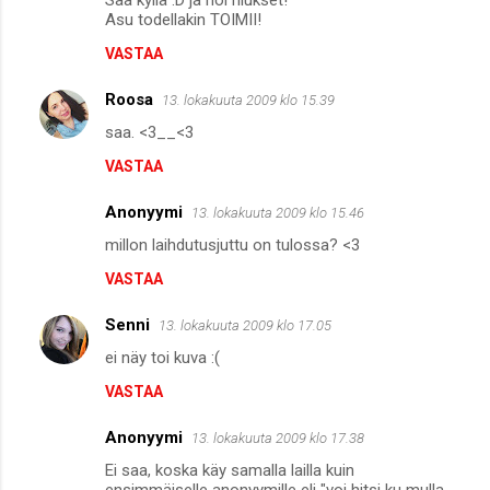
Asu todellakin TOIMII!
VASTAA
Roosa
13. lokakuuta 2009 klo 15.39
saa. <3__<3
VASTAA
Anonyymi
13. lokakuuta 2009 klo 15.46
millon laihdutusjuttu on tulossa? <3
VASTAA
Senni
13. lokakuuta 2009 klo 17.05
ei näy toi kuva :(
VASTAA
Anonyymi
13. lokakuuta 2009 klo 17.38
Ei saa, koska käy samalla lailla kuin
ensimmäiselle anonyymille eli "voi hitsi ku mulla