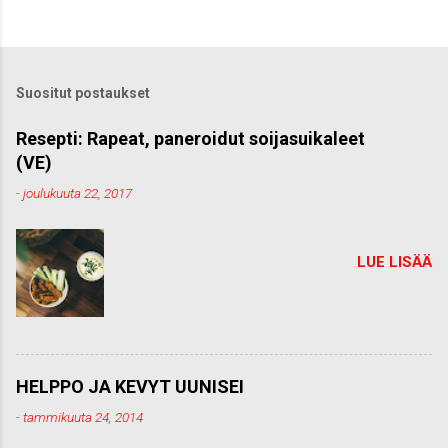
h
e
t
ä
k
Suositut postaukset
o
m
m
Resepti: Rapeat, paneroidut soijasuikaleet
e
(VE)
n
t
-
joulukuuta 22, 2017
t
i
LUE LISÄÄ
HELPPO JA KEVYT UUNISEI
-
tammikuuta 24, 2014