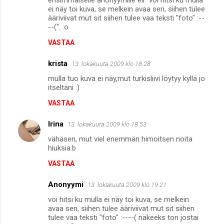
ei näy toi kuva, se melkein avaa sen, siihen tulee
ääriviivat mut sit siihen tulee vaa teksti "foto" :--
--(". :o
VASTAA
krista
13. lokakuuta 2009 klo 18.28
mulla tuo kuva ei näy,mut turkisliivi löytyy kyllä jo
itseltäni :)
VASTAA
Irina
13. lokakuuta 2009 klo 18.53
vähäsen, mut viel enemmän himoitsen noita
hiuksia:b
VASTAA
Anonyymi
13. lokakuuta 2009 klo 19.21
voi hitsi ku mulla ei näy toi kuva, se melkein
avaa sen, siihen tulee ääriviivat mut sit siihen
tulee vaa teksti "foto" :----( näkeeks ton jostai