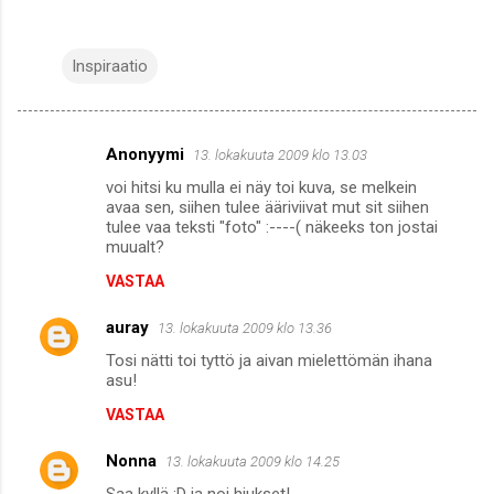
Inspiraatio
Anonyymi
13. lokakuuta 2009 klo 13.03
K
voi hitsi ku mulla ei näy toi kuva, se melkein
o
avaa sen, siihen tulee ääriviivat mut sit siihen
m
tulee vaa teksti "foto" :----( näkeeks ton jostai
muualt?
m
VASTAA
e
n
auray
13. lokakuuta 2009 klo 13.36
t
Tosi nätti toi tyttö ja aivan mielettömän ihana
asu!
i
t
VASTAA
Nonna
13. lokakuuta 2009 klo 14.25
Saa kyllä :D ja noi hiukset!