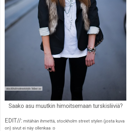
Saako asu muutkin himoitsemaan turskisliiviä?
EDIT//:
mitähän ihmettä, stockholm street stylen (josta kuva
on) sivut ei näy ollenkaa :o