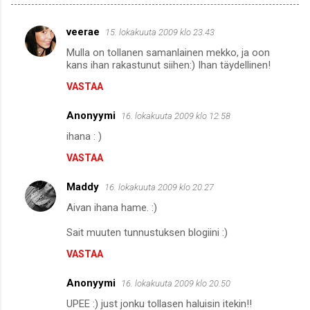
veerae
15. lokakuuta 2009 klo 23.43
K
Mulla on tollanen samanlainen mekko, ja oon
o
kans ihan rakastunut siihen:) Ihan täydellinen!
m
VASTAA
m
Anonyymi
e
16. lokakuuta 2009 klo 12.58
n
ihana : )
t
VASTAA
i
Maddy
16. lokakuuta 2009 klo 20.27
t
Aivan ihana hame. :)
Sait muuten tunnustuksen blogiini :)
VASTAA
Anonyymi
16. lokakuuta 2009 klo 20.50
UPEE :) just jonku tollasen haluisin itekin!!