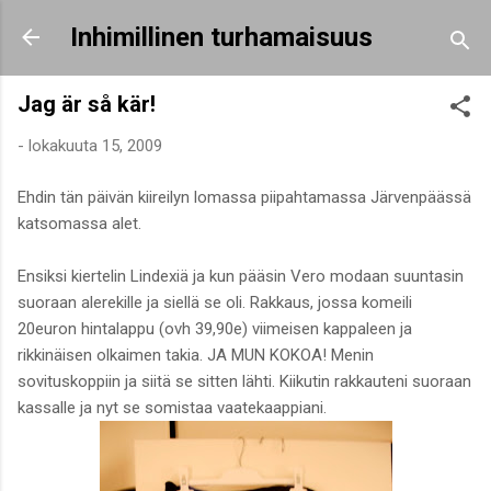
Siirry pääsisältöön
Inhimillinen turhamaisuus
Jag är så kär!
-
lokakuuta 15, 2009
Ehdin tän päivän kiireilyn lomassa piipahtamassa Järvenpäässä
katsomassa alet.
Ensiksi kiertelin Lindexiä ja kun pääsin Vero modaan suuntasin
suoraan alerekille ja siellä se oli. Rakkaus, jossa komeili
20euron hintalappu (ovh 39,90e) viimeisen kappaleen ja
rikkinäisen olkaimen takia. JA MUN KOKOA! Menin
sovituskoppiin ja siitä se sitten lähti. Kiikutin rakkauteni suoraan
kassalle ja nyt se somistaa vaatekaappiani.