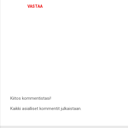
VASTAA
Kiitos kommentistasi!
L
Kaikki asialliset kommentit julkaistaan.
ä
h
e
t