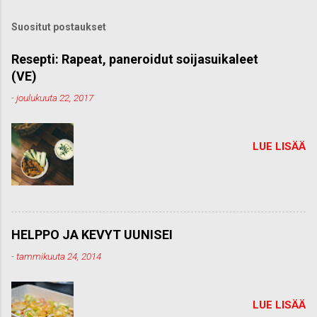
ä
k
Suositut postaukset
o
m
m
Resepti: Rapeat, paneroidut soijasuikaleet
e
(VE)
n
t
-
joulukuuta 22, 2017
t
i
LUE LISÄÄ
HELPPO JA KEVYT UUNISEI
-
tammikuuta 24, 2014
LUE LISÄÄ