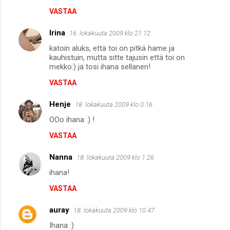
VASTAA
Irina
16. lokakuuta 2009 klo 21.12
katoin aluks, että toi on pitkä hame ja
kauhistuin, mutta sitte tajusin että toi on
mekko:) ja tosi ihana sellanen!
VASTAA
Henje
18. lokakuuta 2009 klo 0.16
OOo ihana :) !
VASTAA
Nanna
18. lokakuuta 2009 klo 1.26
ihana!
VASTAA
auray
18. lokakuuta 2009 klo 10.47
Ihana :)