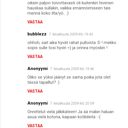
oikein paljon toivottavasti oli kuitenkin hivenen
hauskaa sullakin, vaikka emännöimiseen tais
mennä koko ilta/yö.. :)
VASTAA
bubblezz
7. kesäkuuta 2009 klo 19.43
ohhoh, sait aika hyvät rahat pulloista :D ! mekko
sopis sulle tosi hyvin =) ja onnea myöskin !
VASTAA
Anonyymi
7. kesäkuuta 2009 klo 19.46
Oliko se yöksi jäänyt se sama poika jota olet
tässä tapaillut? :)
VASTAA
Anonyymi
7. kesäkuuta 2009 klo 20.09
Onnittelut vielä jälkikäteen! Ja ää mäkin haluan
asua vielä kotona, kaipaan kotibileitä :-(
VASTAA