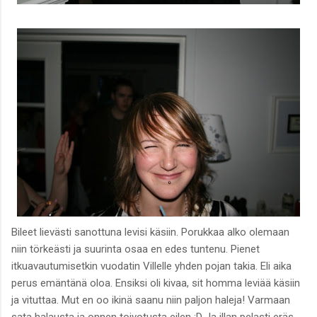
Bileet lievästi sanottuna levisi käsiin. Porukkaa alko olemaan
niin törkeästi ja suurinta osaa en edes tuntenu. Pienet
itkuavautumisetkin vuodatin Villelle yhden pojan takia. Eli aika
perus emäntänä oloa. Ensiksi oli kivaa, sit homma leviää käsiin
ja vituttaa. Mut en oo ikinä saanu niin paljon haleja! Varmaan
sata halausta ja onnen toivotusta eilen :D Ja illan pelasti eräs