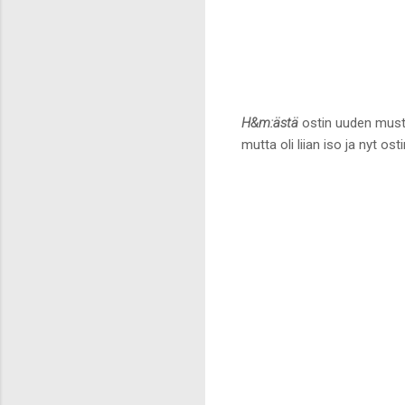
H&m:ästä
ostin uuden musta
mutta oli liian iso ja nyt o