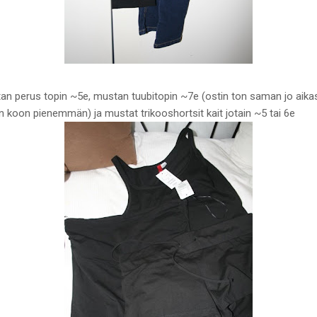
n perus topin ~5e, mustan tuubitopin ~7e (ostin ton saman jo aika
stin koon pienemmän) ja mustat trikooshortsit kait jotain ~5 tai 6e