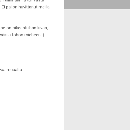
Ei paljon huvittanut meillä
e on oikeesti ihan kivaa,
tyväisiä tohon mieheen :)
ivaa muualta.