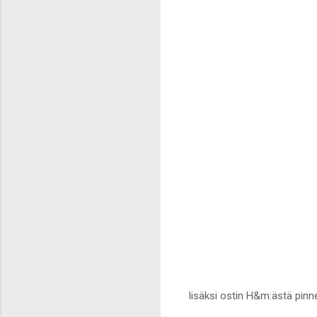
lisäksi ostin H&m:ästä pinn