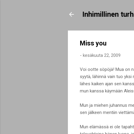
Inhimillinen tu
Miss you
-
kesäkuuta 22, 2009
Voi ootte söpöjä! Mua on nä
syytä, lähinnä vain tuo yksi
lähes kaiken ajan sen kanss
mun kanssa käymään Aleissa
Mun ja miehen juhannus meni
sen jälkeen mentiin viettäm
Mun elämässä ei ole tapahtun
talovahteina hänen luona, jo