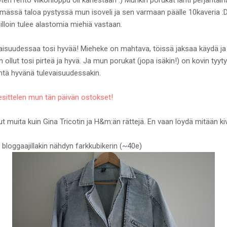
ämässä taloa pystyssä mun isoveli ja sen varmaan päälle 10kaveria :D 
milloin tulee alastomia miehiä vastaan.
suudessaa tosi hyvää! Mieheke on mahtava, töissä jaksaa käydä ja s
n ollut tosi pirteä ja hyvä. Ja mun porukat (jopa isäkin!) on kovin tyy
yhtä hyvänä tulevaisuudessakin.
esittelen mun tän päivän ostokset!
t muita kuin Gina Tricotin ja H&m:än rättejä. En vaan löydä mitään k
 bloggaajillakin nähdyn farkkubikerin (~40e)