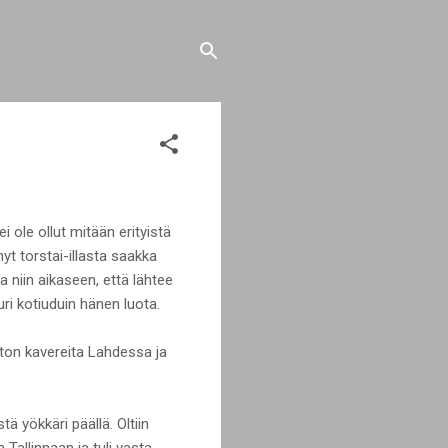
ole ollut mitään erityistä
yt torstai-illasta saakka
 niin aikaseen, että lähtee
i kotiuduin hänen luota.
 ton kavereita Lahdessa ja
ä yökkäri päällä. Oltiin
 Tallinnaan ja tuli vasta