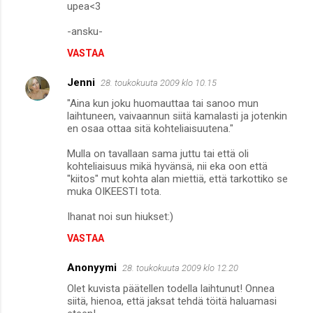
upea<3
e
n
-ansku-
t
VASTAA
i
Jenni
28. toukokuuta 2009 klo 10.15
t
"Aina kun joku huomauttaa tai sanoo mun
laihtuneen, vaivaannun siitä kamalasti ja jotenkin
en osaa ottaa sitä kohteliaisuutena."
Mulla on tavallaan sama juttu tai että oli
kohteliaisuus mikä hyvänsä, nii eka oon että
"kiitos" mut kohta alan miettiä, että tarkottiko se
muka OIKEESTI tota.
Ihanat noi sun hiukset:)
VASTAA
Anonyymi
28. toukokuuta 2009 klo 12.20
Olet kuvista päätellen todella laihtunut! Onnea
siitä, hienoa, että jaksat tehdä töitä haluamasi