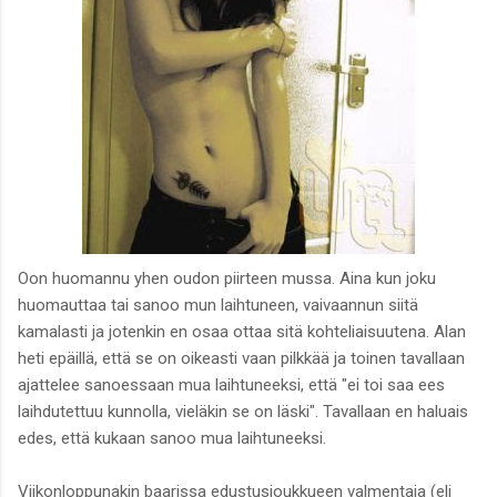
Oon huomannu yhen oudon piirteen mussa. Aina kun joku
huomauttaa tai sanoo mun laihtuneen, vaivaannun siitä
kamalasti ja jotenkin en osaa ottaa sitä kohteliaisuutena. Alan
heti epäillä, että se on oikeasti vaan pilkkää ja toinen tavallaan
ajattelee sanoessaan mua laihtuneeksi, että "ei toi saa ees
laihdutettuu kunnolla, vieläkin se on läski". Tavallaan en haluais
edes, että kukaan sanoo mua laihtuneeksi.
Viikonloppunakin baarissa edustusjoukkueen valmentaja (eli