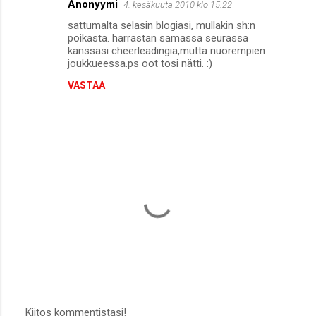
Anonyymi
4. kesäkuuta 2010 klo 15.22
sattumalta selasin blogiasi, mullakin sh:n
poikasta. harrastan samassa seurassa
kanssasi cheerleadingia,mutta nuorempien
joukkueessa.ps oot tosi nätti. :)
VASTAA
Kiitos kommentistasi!