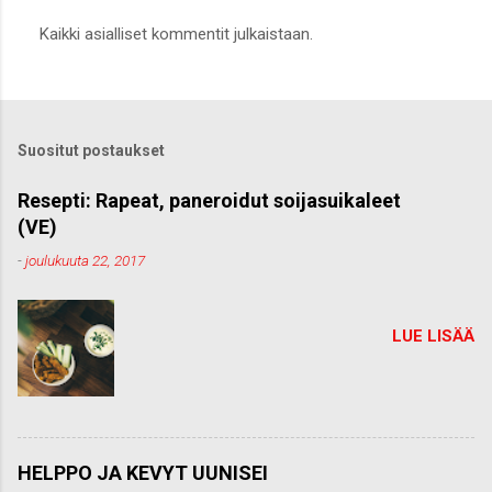
L
Kaikki asialliset kommentit julkaistaan.
ä
h
e
t
ä
k
Suositut postaukset
o
m
m
Resepti: Rapeat, paneroidut soijasuikaleet
e
(VE)
n
t
-
joulukuuta 22, 2017
t
i
LUE LISÄÄ
HELPPO JA KEVYT UUNISEI