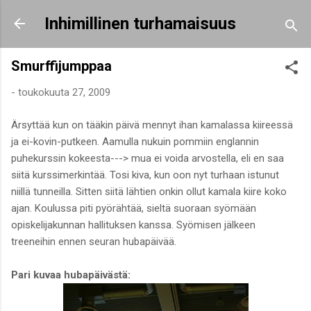
Siirry pääsisältöön
Inhimillinen turhamaisuus
Smurffijumppaa
-
toukokuuta 27, 2009
Ärsyttää kun on tääkin päivä mennyt ihan kamalassa kiireessä
ja ei-kovin-putkeen. Aamulla nukuin pommiin englannin
puhekurssin kokeesta---> mua ei voida arvostella, eli en saa
siitä kurssimerkintää. Tosi kiva, kun oon nyt turhaan istunut
niillä tunneilla. Sitten siitä lähtien onkin ollut kamala kiire koko
ajan. Koulussa piti pyörähtää, sieltä suoraan syömään
opiskelijakunnan hallituksen kanssa. Syömisen jälkeen
treeneihin ennen seuran hubapäivää.
Pari kuvaa hubapäivästä: