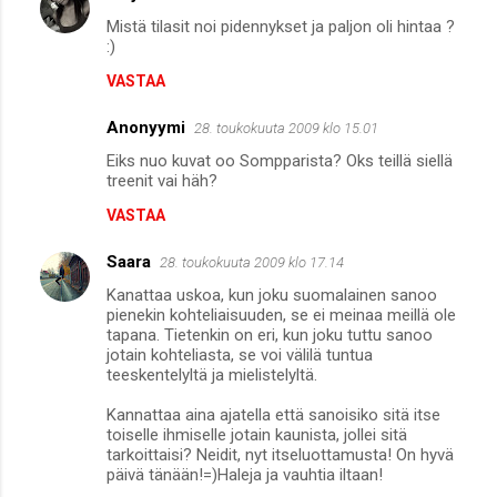
Mistä tilasit noi pidennykset ja paljon oli hintaa ?
:)
VASTAA
Anonyymi
28. toukokuuta 2009 klo 15.01
Eiks nuo kuvat oo Sompparista? Oks teillä siellä
treenit vai häh?
VASTAA
Saara
28. toukokuuta 2009 klo 17.14
Kanattaa uskoa, kun joku suomalainen sanoo
pienekin kohteliaisuuden, se ei meinaa meillä ole
tapana. Tietenkin on eri, kun joku tuttu sanoo
jotain kohteliasta, se voi välilä tuntua
teeskentelyltä ja mielistelyltä.
Kannattaa aina ajatella että sanoisiko sitä itse
toiselle ihmiselle jotain kaunista, jollei sitä
tarkoittaisi? Neidit, nyt itseluottamusta! On hyvä
päivä tänään!=)Haleja ja vauhtia iltaan!