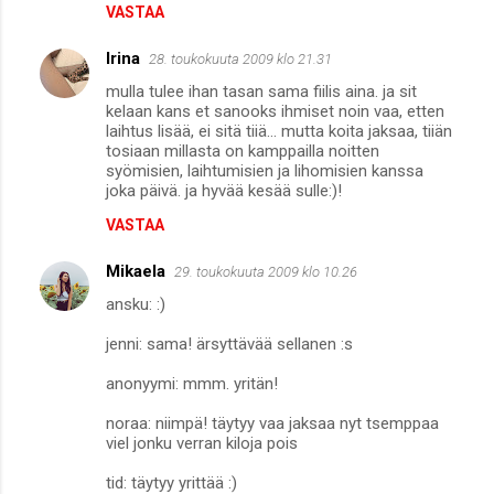
VASTAA
Irina
28. toukokuuta 2009 klo 21.31
mulla tulee ihan tasan sama fiilis aina. ja sit
kelaan kans et sanooks ihmiset noin vaa, etten
laihtus lisää, ei sitä tiiä... mutta koita jaksaa, tiiän
tosiaan millasta on kamppailla noitten
syömisien, laihtumisien ja lihomisien kanssa
joka päivä. ja hyvää kesää sulle:)!
VASTAA
Mikaela
29. toukokuuta 2009 klo 10.26
ansku: :)
jenni: sama! ärsyttävää sellanen :s
anonyymi: mmm. yritän!
noraa: niimpä! täytyy vaa jaksaa nyt tsemppaa
viel jonku verran kiloja pois
tid: täytyy yrittää :)