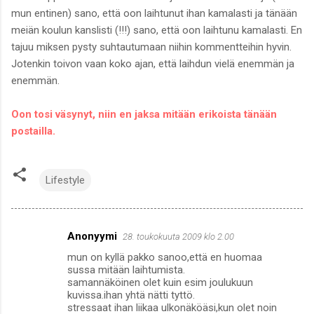
mun entinen) sano, että oon laihtunut ihan kamalasti ja tänään
meiän koulun kanslisti (!!!) sano, että oon laihtunu kamalasti. En
tajuu miksen pysty suhtautumaan niihin kommentteihin hyvin.
Jotenkin toivon vaan koko ajan, että laihdun vielä enemmän ja
enemmän.
Oon tosi väsynyt, niin en jaksa mitään erikoista tänään
postailla.
Lifestyle
Anonyymi
28. toukokuuta 2009 klo 2.00
K
mun on kyllä pakko sanoo,että en huomaa
o
sussa mitään laihtumista.
m
samannäköinen olet kuin esim joulukuun
kuvissa.ihan yhtä nätti tyttö.
m
stressaat ihan liikaa ulkonäköäsi,kun olet noin