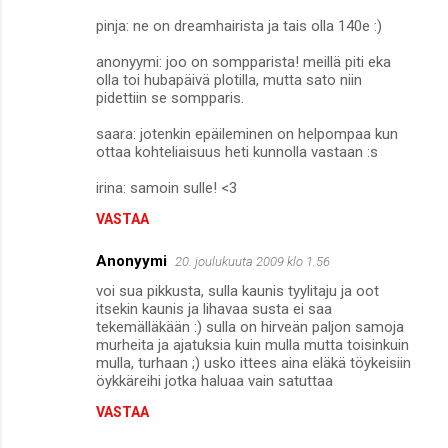
pinja: ne on dreamhairista ja tais olla 140e :)
anonyymi: joo on sompparista! meillä piti eka
olla toi hubapäivä plotilla, mutta sato niin
pidettiin se sompparis.
saara: jotenkin epäileminen on helpompaa kun
ottaa kohteliaisuus heti kunnolla vastaan :s
irina: samoin sulle! <3
VASTAA
Anonyymi
20. joulukuuta 2009 klo 1.56
voi sua pikkusta, sulla kaunis tyylitaju ja oot
itsekin kaunis ja lihavaa susta ei saa
tekemälläkään :) sulla on hirveän paljon samoja
murheita ja ajatuksia kuin mulla mutta toisinkuin
mulla, turhaan ;) usko ittees aina eläkä töykeisiin
öykkäreihi jotka haluaa vain satuttaa
VASTAA