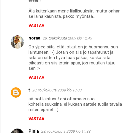
eteen!
Älä kuitenkaan mene liiallisuuksiin, mutta onhan
se laiha kaunista, pakko myöntää...
VASTAA
noraa
28. toukokuuta 2009 klo 12.45
Oo ylpee siitä, että jotkut on jo huomannu sun
laihtuneen. :-) Jotain on siis jo tapahtunut ja
siitä on sitten hyvä taas jatkaa, koska siitä
oikeasti on siis jotain apua, jos muutkin tajuu
sen :>
VASTAA
t
28. toukokuuta 2009 klo 13.00
sä oot laihtunu! opi ottamaan nuo
kohteliaisuuksina, ei kukaan aattele tuolla tavalla
miten epäilet =)
VASTAA
Pinja
28. toukokuuta 2009 klo 14.38