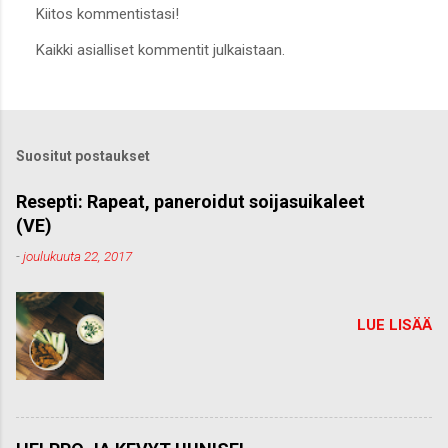
Kiitos kommentistasi!
L
Kaikki asialliset kommentit julkaistaan.
ä
h
e
t
ä
k
Suositut postaukset
o
m
m
Resepti: Rapeat, paneroidut soijasuikaleet
e
(VE)
n
t
-
joulukuuta 22, 2017
t
i
LUE LISÄÄ