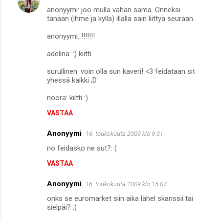
anonyymi: joo mulla vähän sama. Onneksi
tänään (ihme ja kyllä) illalla sain liittyä seuraan.
anonyymi: !!!!!!!
adelina: :) kiitti
surullinen: voin olla sun kaveri! <3 feidataan sit
yhessä kaikki ;D
noora: kiitti :)
VASTAA
Anonyymi
16. toukokuuta 2009 klo 9.31
no feidasko ne sut?: (
VASTAA
Anonyymi
16. toukokuuta 2009 klo 15.07
onks se euromarket siin aika lähel skanssii tai
sielpäi? :)