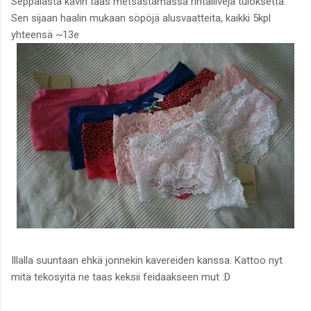
Seppälästä kävin taas metsästämässä rintaliivejä tuloksetta.
Sen sijaan haalin mukaan söpöjä alusvaatteita, kaikki 5kpl
yhteensä ~13e
Illalla suuntaan ehkä jonnekin kavereiden kanssa. Kattoo nyt
mitä tekosyitä ne taas keksii feidaakseen mut :D