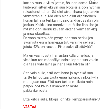
kattoo mun kuvii tai jotain, äh ihan sama. Mutta
kuitenkin sitten eksyin sun blogiisi ja oon nyt niin
rakastunut tähän. Sä olet aivan ihana ja jotenkin
ymmärrän sua. Mä olen aina ollut alipainoinen,
hurjan laiha ja terkkarin painotarkkailussakin olin
joskus. Kaikki aina sanoivat, että liho liho liho ja
nyt mä oon lihonu kevään aikana varmaan 4kg
ja mua oksettaa.
En vaan mitenkään pysty lopettaa herkkujen
syömistä esim homejuustot, varsinki sellasrt,
joista 42% on rasvaa. Eikö ookki ällöttävää?
Mä en vaan pysty, harrastan kyllä urheilua, ja
vielä kun ton mässäilyn saisin lopetettua voisin
ola taas yhtä laiha ja ihana kun talvella olin.
Sitä vain sulle, että oot ihana jo nyt eikä sun
tartte laihduttaa tosta enää hulluna, vaikka kyllä
mä tajuan sua. Eikä sun tarttis meikata noin
paljon, oot kaunis ilmankin tollasta
pakkelikerrosta!
Että kiitos sulle, blogisi on yksi lemppareistani<3
VASTAA