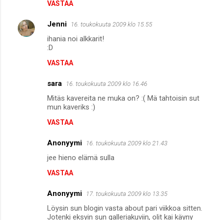
VASTAA
Jenni
16. toukokuuta 2009 klo 15.55
ihania noi alkkarit!
:D
VASTAA
sara
16. toukokuuta 2009 klo 16.46
Mitäs kavereita ne muka on? :( Mä tahtoisin sut
mun kaveriks :)
VASTAA
Anonyymi
16. toukokuuta 2009 klo 21.43
jee hieno elämä sulla
VASTAA
Anonyymi
17. toukokuuta 2009 klo 13.35
Löysin sun blogin vasta about pari viikkoa sitten.
Jotenki eksyin sun galleriakuviin, olit kai käyny