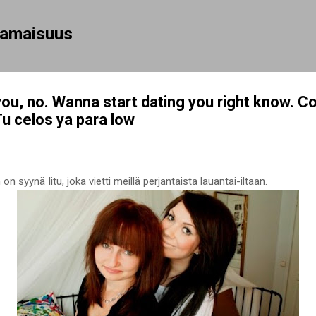
Siirry pääsisältöön
rhamaisuus
you, no. Wanna start dating you right know. 
 celos ya para low
 syynä Iitu, joka vietti meillä perjantaista lauantai-iltaan.