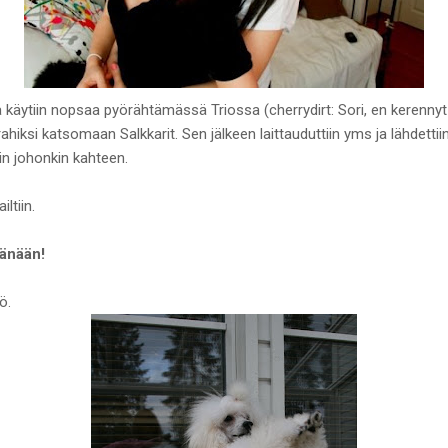
ja käytiin nopsaa pyörähtämässä Triossa (cherrydirt: Sori, en kerenny
 parahiksi katsomaan Salkkarit. Sen jälkeen laittauduttiin yms ja lähdet
ikin johonkin kahteen.
iltiin.
tänään!
ö.