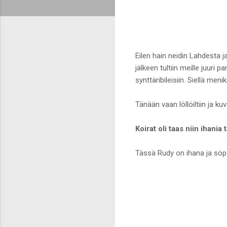
Eilen hain neidin Lahdesta 
jälkeen tultiin meille juuri
synttäribileisiin. Siellä men
Tänään vaan löllöiltiin ja kuva
Koirat oli taas niin ihania 
Tässä Rudy on ihana ja söp