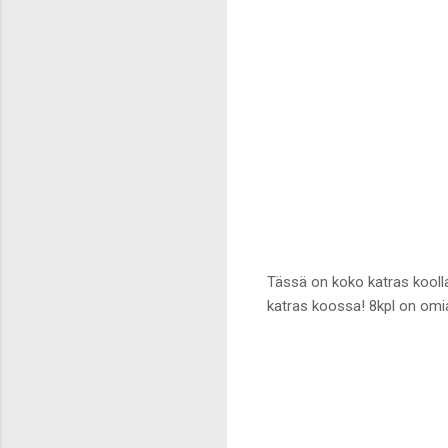
Tässä on koko katras koolla!
katras koossa! 8kpl on omi