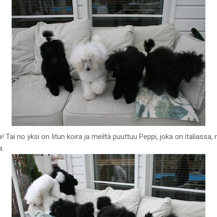
 Tai no yksi on Iitun koira ja meiltä puuttuu Peppi, joka on italiassa
a.