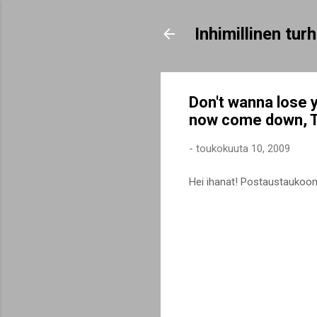
Inhimillinen tu
Don't wanna lose 
now come down, Tu
-
toukokuuta 10, 2009
Hei ihanat! Postaustaukoon on