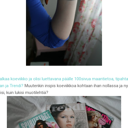
 alkaa koeviikko ja olisi luettavana päälle 100sivua maantietoa, tipahta
n ja Trendi?
Muutenkin inspis koeviikkoa kohtaan ihan nollassa ja n
i, kuin lukisi muotilehtiä?