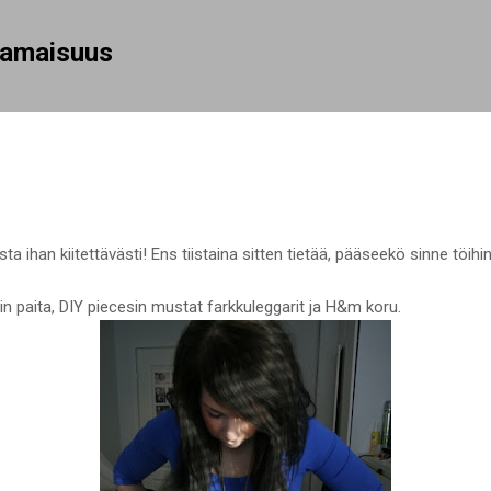
Siirry pääsisältöön
rhamaisuus
ta ihan kiitettävästi! Ens tiistaina sitten tietää, pääseekö sinne töihi
in paita, DIY piecesin mustat farkkuleggarit ja H&m koru.