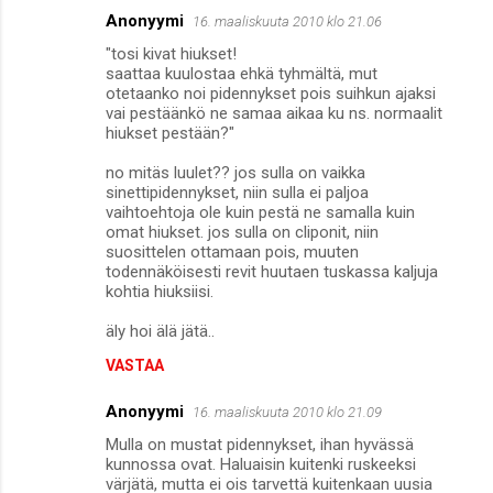
Anonyymi
16. maaliskuuta 2010 klo 21.06
"tosi kivat hiukset!
saattaa kuulostaa ehkä tyhmältä, mut
otetaanko noi pidennykset pois suihkun ajaksi
vai pestäänkö ne samaa aikaa ku ns. normaalit
hiukset pestään?"
no mitäs luulet?? jos sulla on vaikka
sinettipidennykset, niin sulla ei paljoa
vaihtoehtoja ole kuin pestä ne samalla kuin
omat hiukset. jos sulla on cliponit, niin
suosittelen ottamaan pois, muuten
todennäköisesti revit huutaen tuskassa kaljuja
kohtia hiuksiisi.
äly hoi älä jätä..
VASTAA
Anonyymi
16. maaliskuuta 2010 klo 21.09
Mulla on mustat pidennykset, ihan hyvässä
kunnossa ovat. Haluaisin kuitenki ruskeeksi
värjätä, mutta ei ois tarvettä kuitenkaan uusia