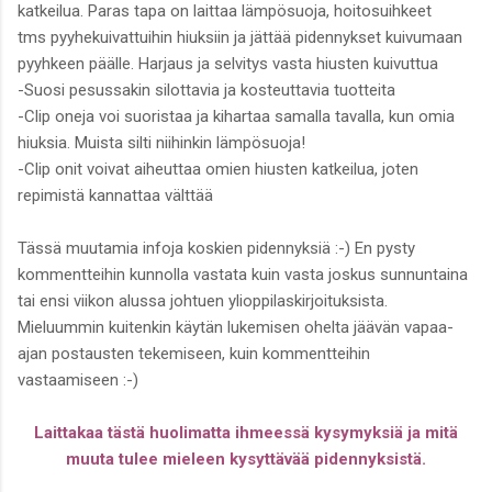
katkeilua. Paras tapa on laittaa lämpösuoja, hoitosuihkeet
tms pyyhekuivattuihin hiuksiin ja jättää pidennykset kuivumaan
pyyhkeen päälle. Harjaus ja selvitys vasta hiusten kuivuttua
-Suosi pesussakin silottavia ja kosteuttavia tuotteita
-Clip oneja voi suoristaa ja kihartaa samalla tavalla, kun omia
hiuksia. Muista silti niihinkin lämpösuoja!
-Clip onit voivat aiheuttaa omien hiusten katkeilua, joten
repimistä kannattaa välttää
Tässä muutamia infoja koskien pidennyksiä :-) En pysty
kommentteihin kunnolla vastata kuin vasta joskus sunnuntaina
tai ensi viikon alussa johtuen ylioppilaskirjoituksista.
Mieluummin kuitenkin käytän lukemisen ohelta jäävän vapaa-
ajan postausten tekemiseen, kuin kommentteihin
vastaamiseen :-)
Laittakaa tästä huolimatta ihmeessä kysymyksiä ja mitä
muuta tulee mieleen kysyttävää pidennyksistä.