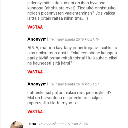
pidennyksiä tilata kun noi on ihan hyvässä
kunnosa (aitohiusta ovat). Tiedätkö onnistuuko
noiden pidennysten vaalentaminen? Jos vaikka
laittais jotain raitaa niihin tms... :)
VASTAA
Anonyymi
16. maaliskuuta 2010 klo 21.19
APUA, mä oon käyttäny jotain korjaavii suihkeita
aina noihin mun omii !! Enkä ees pääse kauppaa
parii päivää ostaa mitää toista! Hui kauhee, eikai
ne kauheesti siitä kärsi?!
VASTAA
Anonyymi
16. maaliskuuta 2010 klo 21.21
Lähteeks sul paljon hiuksii niist pidennyksist?
Mul on harventunu ne jotenki tosi paljon,
rapunzelilta tilattu myös. :o
VASTAA
Irina
16. maaliskuuta 2010 klo 21.24