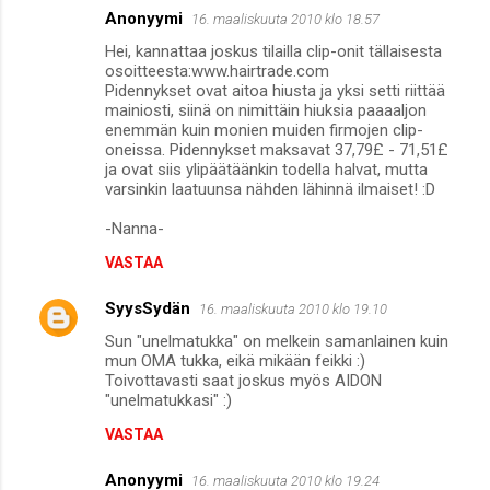
Anonyymi
16. maaliskuuta 2010 klo 18.57
Hei, kannattaa joskus tilailla clip-onit tällaisesta
osoitteesta:www.hairtrade.com
Pidennykset ovat aitoa hiusta ja yksi setti riittää
mainiosti, siinä on nimittäin hiuksia paaaaljon
enemmän kuin monien muiden firmojen clip-
oneissa. Pidennykset maksavat 37,79£ - 71,51£
ja ovat siis ylipäätäänkin todella halvat, mutta
varsinkin laatuunsa nähden lähinnä ilmaiset! :D
-Nanna-
VASTAA
SyysSydän
16. maaliskuuta 2010 klo 19.10
Sun "unelmatukka" on melkein samanlainen kuin
mun OMA tukka, eikä mikään feikki :)
Toivottavasti saat joskus myös AIDON
"unelmatukkasi" :)
VASTAA
Anonyymi
16. maaliskuuta 2010 klo 19.24