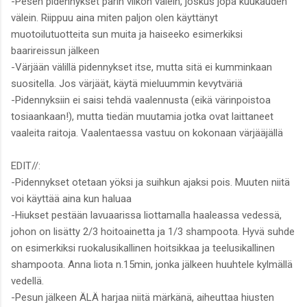
-Pesen pidennykset parin viikon välein, joskus jopa kuukauden
välein. Riippuu aina miten paljon olen käyttänyt
muotoilutuotteita sun muita ja haiseeko esimerkiksi
baarireissun jälkeen
-Värjään välillä pidennykset itse, mutta sitä ei kumminkaan
suositella. Jos värjäät, käytä mieluummin kevytväriä
-Pidennyksiin ei saisi tehdä vaalennusta (eikä värinpoistoa
tosiaankaan!), mutta tiedän muutamia jotka ovat laittaneet
vaaleita raitoja. Vaalentaessa vastuu on kokonaan värjääjällä
EDIT//:
-Pidennykset otetaan yöksi ja suihkun ajaksi pois. Muuten niitä
voi käyttää aina kun haluaa
-Hiukset pestään lavuaarissa liottamalla haaleassa vedessä,
johon on lisätty 2/3 hoitoainetta ja 1/3 shampoota. Hyvä suhde
on esimerkiksi ruokalusikallinen hoitsikkaa ja teelusikallinen
shampoota. Anna liota n.15min, jonka jälkeen huuhtele kylmällä
vedellä.
-Pesun jälkeen ÄLÄ harjaa niitä märkänä, aiheuttaa hiusten