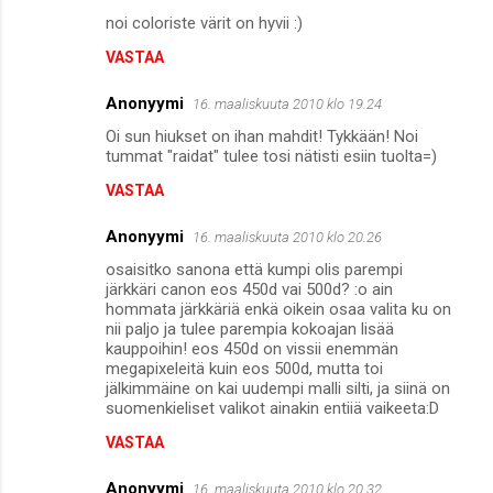
noi coloriste värit on hyvii :)
VASTAA
Anonyymi
16. maaliskuuta 2010 klo 19.24
Oi sun hiukset on ihan mahdit! Tykkään! Noi
tummat "raidat" tulee tosi nätisti esiin tuolta=)
VASTAA
Anonyymi
16. maaliskuuta 2010 klo 20.26
osaisitko sanona että kumpi olis parempi
järkkäri canon eos 450d vai 500d? :o ain
hommata järkkäriä enkä oikein osaa valita ku on
nii paljo ja tulee parempia kokoajan lisää
kauppoihin! eos 450d on vissii enemmän
megapixeleitä kuin eos 500d, mutta toi
jälkimmäine on kai uudempi malli silti, ja siinä on
suomenkieliset valikot ainakin entiiä vaikeeta:D
VASTAA
Anonyymi
16. maaliskuuta 2010 klo 20.32