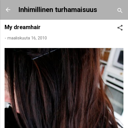
Siirry pääsisältöön
Inhimillinen turhamaisuus
My dreamhair
-
maaliskuuta 16, 2010