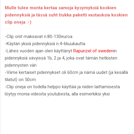
Mulle tulee monta kertaa samoja kysymyksiä koskien
pidennyksiä ja tässä suht tiukka paketti vastauksia koskien
clip oneja :-)
-Clip onit maksavat n.80-130euroa
-Käytän yksiä pidennyksiä n.4-6kuukautta
-Lähes vuoden ajan olen käyttänyt
Rapunzel of sweden
in
pidennyksiä sävyissä 1b, 2 ja 4, joka ovat tämän hetkisten
pidennysten väri
-Viime kertaiset pidennykset oli 60cm ja nämä uudet (ja kesällä
tilatut) on 50cm
-Clip oneja on todella helppo käyttää ja niiden laittamisesta
löytyy monia videoita youtubesta, alla esimerkiksi yksi