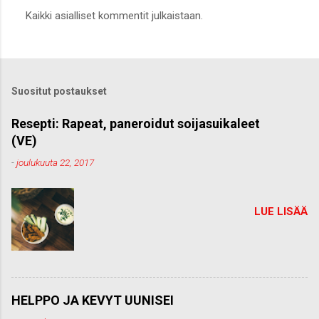
L
Kaikki asialliset kommentit julkaistaan.
ä
h
e
t
ä
k
Suositut postaukset
o
m
m
Resepti: Rapeat, paneroidut soijasuikaleet
e
(VE)
n
t
-
joulukuuta 22, 2017
t
i
LUE LISÄÄ
HELPPO JA KEVYT UUNISEI