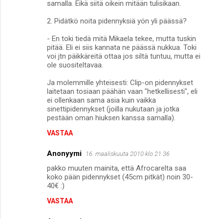
samalla. Eikä siitä oikein mitään tulisikaan.
2. Pidätkö noita pidennyksiä yön yli päässä?
- En toki tiedä mitä Mikaela tekee, mutta tuskin
pitää. Eli ei siis kannata ne päässä nukkua. Toki
voi jtn päikkäreitä ottaa jos siltä tuntuu, mutta ei
ole suositeltavaa.
Ja molemmille yhteisesti: Clip-on pidennykset
laitetaan tosiaan päähän vaan "hetkellisesti", eli
ei ollenkaan sama asia kuin vaikka
sinettipidennykset (joilla nukutaan ja jotka
pestään oman hiuksen kanssa samalla).
VASTAA
Anonyymi
16. maaliskuuta 2010 klo 21.36
pakko muuten mainita, että Afrocarelta saa
koko pään pidennykset (45cm pitkät) noin 30-
40€ :)
VASTAA