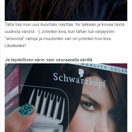
Tältä tää mun uus kuontalo näyttää. Ite tykkään ja kovaa tästä
uudesta väristä :-) Jotenkin kiva, kun tähän tuli värjäysten
"ansiosta" raitoja ja muutenkin väri on jotenkin tosi kiva.
Likelikelike!
Ja täydellisen värin sain seuraavalla värillä