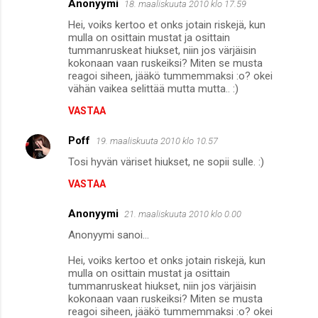
Anonyymi
18. maaliskuuta 2010 klo 17.59
Hei, voiks kertoo et onks jotain riskejä, kun
mulla on osittain mustat ja osittain
tummanruskeat hiukset, niin jos värjäisin
kokonaan vaan ruskeiksi? Miten se musta
reagoi siheen, jääkö tummemmaksi :o? okei
vähän vaikea selittää mutta mutta.. :)
VASTAA
Poff
19. maaliskuuta 2010 klo 10.57
Tosi hyvän väriset hiukset, ne sopii sulle. :)
VASTAA
Anonyymi
21. maaliskuuta 2010 klo 0.00
Anonyymi sanoi...
Hei, voiks kertoo et onks jotain riskejä, kun
mulla on osittain mustat ja osittain
tummanruskeat hiukset, niin jos värjäisin
kokonaan vaan ruskeiksi? Miten se musta
reagoi siheen, jääkö tummemmaksi :o? okei