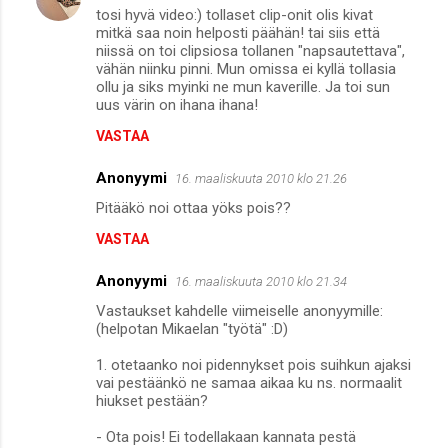
tosi hyvä video:) tollaset clip-onit olis kivat
mitkä saa noin helposti päähän! tai siis että
niissä on toi clipsiosa tollanen "napsautettava",
vähän niinku pinni. Mun omissa ei kyllä tollasia
ollu ja siks myinki ne mun kaverille. Ja toi sun
uus värin on ihana ihana!
VASTAA
Anonyymi
16. maaliskuuta 2010 klo 21.26
Pitääkö noi ottaa yöks pois??
VASTAA
Anonyymi
16. maaliskuuta 2010 klo 21.34
Vastaukset kahdelle viimeiselle anonyymille:
(helpotan Mikaelan "työtä" :D)
1. otetaanko noi pidennykset pois suihkun ajaksi
vai pestäänkö ne samaa aikaa ku ns. normaalit
hiukset pestään?
- Ota pois! Ei todellakaan kannata pestä