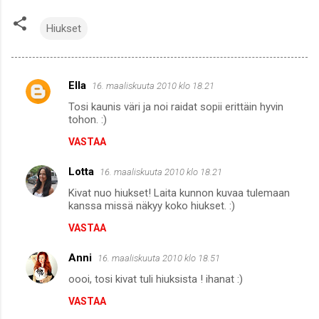
Hiukset
Ella
16. maaliskuuta 2010 klo 18.21
K
Tosi kaunis väri ja noi raidat sopii erittäin hyvin
o
tohon. :)
m
VASTAA
m
Lotta
e
16. maaliskuuta 2010 klo 18.21
n
Kivat nuo hiukset! Laita kunnon kuvaa tulemaan
kanssa missä näkyy koko hiukset. :)
t
VASTAA
i
t
Anni
16. maaliskuuta 2010 klo 18.51
oooi, tosi kivat tuli hiuksista ! ihanat :)
VASTAA