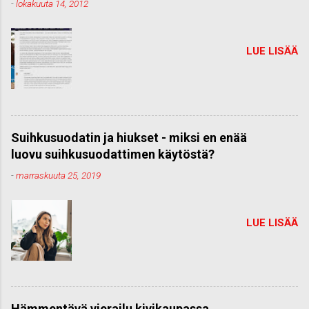
-
lokakuuta 14, 2012
LUE LISÄÄ
Suihkusuodatin ja hiukset - miksi en enää
luovu suihkusuodattimen käytöstä?
-
marraskuuta 25, 2019
LUE LISÄÄ
Hämmentävä vierailu kivikaupassa