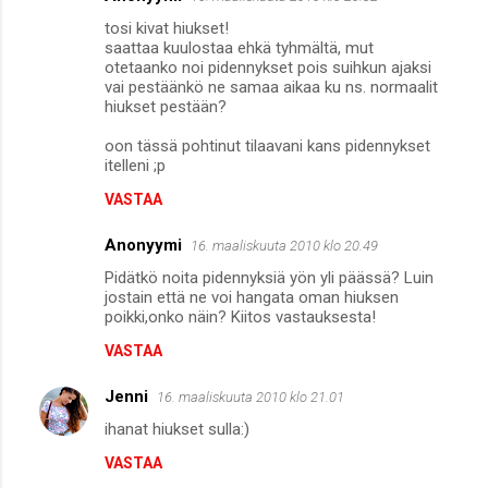
tosi kivat hiukset!
saattaa kuulostaa ehkä tyhmältä, mut
otetaanko noi pidennykset pois suihkun ajaksi
vai pestäänkö ne samaa aikaa ku ns. normaalit
hiukset pestään?
oon tässä pohtinut tilaavani kans pidennykset
itelleni ;p
VASTAA
Anonyymi
16. maaliskuuta 2010 klo 20.49
Pidätkö noita pidennyksiä yön yli päässä? Luin
jostain että ne voi hangata oman hiuksen
poikki,onko näin? Kiitos vastauksesta!
VASTAA
Jenni
16. maaliskuuta 2010 klo 21.01
ihanat hiukset sulla:)
VASTAA