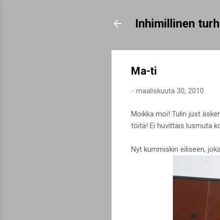
Inhimillinen tu
Ma-ti
-
maaliskuuta 30, 2010
Moikka moi! Tulin just äsken
töitä! Ei huvittais lusmuta 
Nyt kummiskin eiliseen, jok