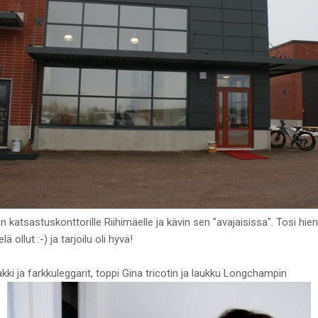
n katsastuskonttorille Riihimäelle ja kävin sen "avajaisissa". Tosi hie
ä ollut :-) ja tarjoilu oli hyvä!
akki ja farkkuleggarit, toppi Gina tricotin ja laukku Longchampin