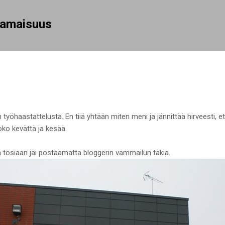
Siirry pääsisältöön
rhamaisuus
 työhaastattelusta. En tiiä yhtään miten meni ja jännittää hirveesti, 
koko kevättä ja kesää.
a tosiaan jäi postaamatta bloggerin vammailun takia.