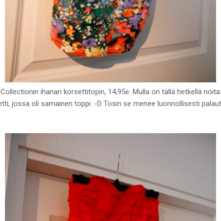
llectionin ihanan korsettitopin, 14,95e. Mulla on tällä hetkellä noita
tti, jossa oli samainen toppi :-D Tosin se menee luonnollisesti pala