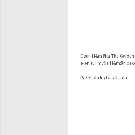
Ostin H&m:ältä The Garden Co
eilen tuli myös H&m:än pake
Paketista löytyi tälläistä: