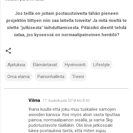
Jos teillä on joitain postaustoiveita tähän pieneen
projektiin liittyen niin saa laitella toiveita! Ja mitä mieltä te
olette "julkisesta" laihduttamisesta. Pitäisikö dieetit tehdä
salaa, jos kyseessä on normaalipainoinen henkilö?
Ajatuksia
Elämäntavat
Hyvinvointi
Lifestyle
Oma elämä
Painonhallinta
Treeni
Vilma
17. toukokuuta 2018 klo 8.43
K
Ihana kuulla että joku muu tuskailee samojen
o
asioiden kanssa. Itse myös aloin vasta tiputtaa
m
painoa, normaalipainon sisällä, ja sama 5kg
pudotustavote täälläkin. Olis kiva jatkossaki
m
lukea postauksia tästä, että miten sujuu.