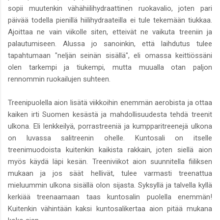
sopii muutenkin vähähiilihydraattinen ruokavalio, joten pari
päivää todella pienillä hiilihydraateilla ei tule tekemään tiukkaa.
Ajoittaa ne vain viikolle siten, etteivät ne vaikuta treeniin ja
palautumiseen. Alussa jo sanoinkin, että laihdutus tulee
tapahtumaan "neljän seinän sisällä", eli omassa keittiössäni
olen tarkempi ja tiukempi, mutta muualla otan paljon
rennommin ruokailujen suhteen.
Treenipuolella aion lisätä viikkoihin enemmän aerobista ja ottaa
kaiken irti Suomen kesästä ja mahdollisuudesta tehdä treenit
ulkona. Eli lenkkeilyä, porrastreeniä ja kumpparitreenejä ulkona
on luvassa salitreenin ohelle. Kuntosali on itselle
treenimuodoista kuitenkin kaikista rakkain, joten siellä aion
myös käydä läpi kesän. Treeniviikot aion suunnitella fiiliksen
mukaan ja jos säät hellivät, tulee varmasti treenattua
mieluummin ulkona sisällä olon sijasta. Syksyllä ja talvella kyllä
kerkiää treenaamaan taas kuntosalin puolella enemmän!
Kuitenkin vähintään kaksi kuntosalikertaa aion pitää mukana