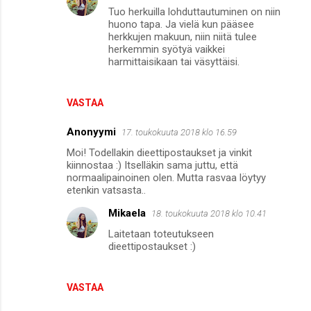
Tuo herkuilla lohduttautuminen on niin
huono tapa. Ja vielä kun pääsee
herkkujen makuun, niin niitä tulee
herkemmin syötyä vaikkei
harmittaisikaan tai väsyttäisi.
VASTAA
Anonyymi
17. toukokuuta 2018 klo 16.59
Moi! Todellakin dieettipostaukset ja vinkit
kiinnostaa :) Itselläkin sama juttu, että
normaalipainoinen olen. Mutta rasvaa löytyy
etenkin vatsasta..
Mikaela
18. toukokuuta 2018 klo 10.41
Laitetaan toteutukseen
dieettipostaukset :)
VASTAA