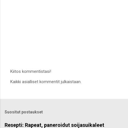
Kiitos kommentistasi!
L
Kaikki asialliset kommentit julkaistaan.
ä
h
e
t
ä
k
Suositut postaukset
o
m
m
Resepti: Rapeat, paneroidut soijasuikaleet