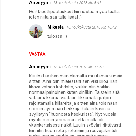
Anonyymi
18. toukokuuta 2018 klo 8.42
Hei! Dieettipostaukset kiinnostaa myös täällä,
joten niitä saa tulla lisää! :)
Mikaela
18. toukokuuta 2018 klo 10.42
tulossa! :)
VASTAA
Anonyymi
18. toukokuuta 2018 klo 17.53
Kuulostaa ihan mun elämältä muutamia vuosia
sitten. Aina olin mielestäni sen viisi kiloa liian
lihava vatsan kohdalta, vaikka olin hoikka
normaalipainoinen kuten sinäkin. Taistelin sitä
vatsamakkaraa vastaan liikkumalla paljon,
rajoittamalla hiilareita ja sitten aina toisinaan
sorruin syömään herkkuja kaksin käsin ja
syyllistyin "huonosta itsekurista". Nyt vuosia
myöhemmin ymmärrän, että mulla oli
yksinkertaisesti nälkä. Luulin syöväni riittävästi,
kiinnitin huomiota proteiiniin ja rasvojakin tuli
jonkin verran, mutta en varmasti saanut