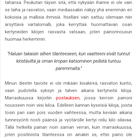
tahansa. Peukutan täysin sitä, että nykyään ihanne ei ole vain
se laiha ja rasvaton, vaan mediassakin näkyy yhä enemmän eri
kokoisia ja mallisia ihmisiä. Itselläni vain sattuu olemaan niin
ärsyttävä vartalomalli, joka kerryttää huomattavan osan
kertyneiden kilojen rasvasta vatsaan, joten painonnousun
huomaa herkemmin.
"Haluan takaisin siihen tilanteeseen, kun vaatteeni eivät tunnut
kiristäviltä ja oman kropan katsominen peilistä tuntuu
paremmalta."
Minun dieetin tavoite ei ole mikään kisakireä, rasvaton kunto,
vaan pudotella syksyn ja talven aikana kertyneitä kiloja.
Marraskuussa kirjoitin
postauksen
, jossa kerroin painoni
nousseen noin viisi kiloa. Edelleen kannan kyseisiä kiloja, joista
tosin pari sain pois vuoden vaihteessa, mutta kevään aikana
tunnesyönti nosti päänsä ja vyötärölle kertyi reilu kilo silavaa.
Tällä hetkellä painan noin saman verran, kuin marraskuussa,
joten positiivista tilanteessa on ainakin se, ettei paino ole