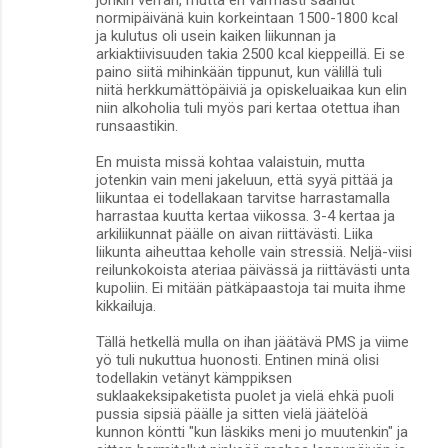
normipäivänä kuin korkeintaan 1500-1800 kcal
ja kulutus oli usein kaiken liikunnan ja
arkiaktiivisuuden takia 2500 kcal kieppeillä. Ei se
paino siitä mihinkään tippunut, kun välillä tuli
niitä herkkumättöpäiviä ja opiskeluaikaa kun elin
niin alkoholia tuli myös pari kertaa otettua ihan
runsaastikin.
En muista missä kohtaa valaistuin, mutta
jotenkin vain meni jakeluun, että syyä pittää ja
liikuntaa ei todellakaan tarvitse harrastamalla
harrastaa kuutta kertaa viikossa. 3-4 kertaa ja
arkiliikunnat päälle on aivan riittävästi. Liika
liikunta aiheuttaa keholle vain stressiä. Neljä-viisi
reilunkokoista ateriaa päivässä ja riittävästi unta
kupoliin. Ei mitään pätkäpaastoja tai muita ihme
kikkailuja.
Tällä hetkellä mulla on ihan jäätävä PMS ja viime
yö tuli nukuttua huonosti. Entinen minä olisi
todellakin vetänyt kämppiksen
suklaakeksipaketista puolet ja vielä ehkä puoli
pussia sipsiä päälle ja sitten vielä jäätelöä
kunnon köntti "kun läskiks meni jo muutenkin" ja