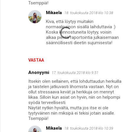
Tsemppiä!
e
n
Mikaela
18. toukokuuta 2018 klo 10.38
t
Kiva, että löytyy muitakin
normaalipainon sisällä laihduttavia :)
i
Koska kiinnostuneita löytyy, voisin
t
alkaa pientä raportointia julkaisemaan
säännöllisesti dieetin sujumisesta!
VASTAA
Anonyymi
17. toukokuuta 2018 klo 9.51
Itsekin olen sellainen, että lohduttaudun herkuilla
ja taistelen jatkuvasti lihomista vastaan. Nyt on
ollut stressaava kevät ja herkkuja on mennyt
liikaa. Silloin kun asiat on hyvin, niin on helpompi
syödä terveellisesti.
Näytät nytkin hyvältä, mutta jos itse ei ole
tyytyväinen niin miksipä ei tekisi jotain asialle.
Tsemppiä!
Mikaela
18. toukokuuta 2018 klo 10.39