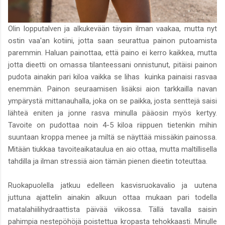
Olin lopputalven ja alkukevään täysin ilman vaakaa, mutta nyt
ostin vaa'an kotiini, jotta saan seurattua painon putoamista
paremmin. Haluan painottaa, että paino ei kerro kaikkea, mutta
jotta dieetti on omassa tilanteessani onnistunut, pitäisi painon
pudota ainakin pari kiloa vaikka se lihas kuinka painaisi rasvaa
enemmän. Painon seuraamisen lisäksi aion tarkkailla navan
ympärystä mittanauhalla, joka on se paikka, josta senttejä saisi
lähteä eniten ja jonne rasva minulla pääosin myös kertyy.
Tavoite on pudottaa noin 4-5 kiloa riippuen tietenkin mihin
suuntaan kroppa menee ja miltä se näyttää missäkin painossa.
Mitään tiukkaa tavoiteaikataulua en aio ottaa, mutta maltillisella
tahdilla ja ilman stressiä aion tämän pienen dieetin toteuttaa.
Ruokapuolella jatkuu edelleen kasvisruokavalio ja uutena
juttuna ajattelin ainakin alkuun ottaa mukaan pari todella
matalahiilihydraattista päivää viikossa. Tällä tavalla saisin
pahimpia nestepöhöjä poistettua kropasta tehokkaasti. Minulle