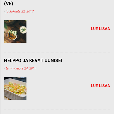
e
(VE)
n
t
-
joulukuuta 22, 2017
t
i
LUE LISÄÄ
HELPPO JA KEVYT UUNISEI
-
tammikuuta 24, 2014
LUE LISÄÄ