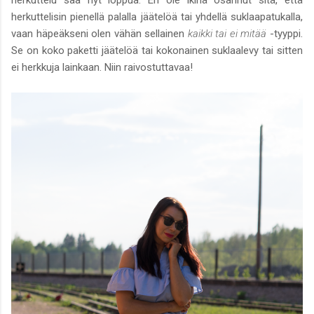
herkuttelu saa nyt loppua. En ole ikinä osannut sitä, että
herkuttelisin pienellä palalla jäätelöä tai yhdellä suklaapatukalla,
vaan häpeäkseni olen vähän sellainen
kaikki tai ei mitää
-tyyppi.
Se on koko paketti jäätelöä tai kokonainen suklaalevy tai sitten
ei herkkuja lainkaan. Niin raivostuttavaa!