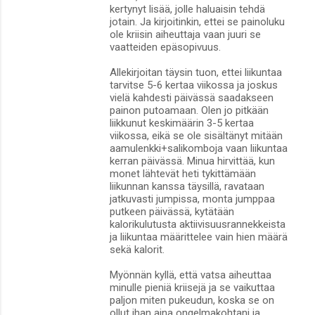
kertynyt lisää, jolle haluaisin tehdä
jotain. Ja kirjoitinkin, ettei se painoluku
ole kriisin aiheuttaja vaan juuri se
vaatteiden epäsopivuus.
Allekirjoitan täysin tuon, ettei liikuntaa
tarvitse 5-6 kertaa viikossa ja joskus
vielä kahdesti päivässä saadakseen
painon putoamaan. Olen jo pitkään
liikkunut keskimäärin 3-5 kertaa
viikossa, eikä se ole sisältänyt mitään
aamulenkki+salikomboja vaan liikuntaa
kerran päivässä. Minua hirvittää, kun
monet lähtevät heti tykittämään
liikunnan kanssa täysillä, ravataan
jatkuvasti jumpissa, monta jumppaa
putkeen päivässä, kytätään
kalorikulutusta aktiivisuusrannekkeista
ja liikuntaa määrittelee vain hien määrä
sekä kalorit.
Myönnän kyllä, että vatsa aiheuttaa
minulle pieniä kriisejä ja se vaikuttaa
paljon miten pukeudun, koska se on
ollut ihan aina ongelmakohtani ja