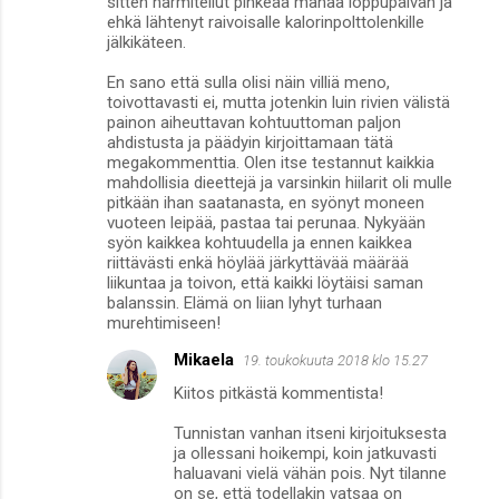
sitten harmitellut pinkeää mahaa loppupäivän ja
ehkä lähtenyt raivoisalle kalorinpolttolenkille
jälkikäteen.
En sano että sulla olisi näin villiä meno,
toivottavasti ei, mutta jotenkin luin rivien välistä
painon aiheuttavan kohtuuttoman paljon
ahdistusta ja päädyin kirjoittamaan tätä
megakommenttia. Olen itse testannut kaikkia
mahdollisia dieettejä ja varsinkin hiilarit oli mulle
pitkään ihan saatanasta, en syönyt moneen
vuoteen leipää, pastaa tai perunaa. Nykyään
syön kaikkea kohtuudella ja ennen kaikkea
riittävästi enkä höylää järkyttävää määrää
liikuntaa ja toivon, että kaikki löytäisi saman
balanssin. Elämä on liian lyhyt turhaan
murehtimiseen!
Mikaela
19. toukokuuta 2018 klo 15.27
Kiitos pitkästä kommentista!
Tunnistan vanhan itseni kirjoituksesta
ja ollessani hoikempi, koin jatkuvasti
haluavani vielä vähän pois. Nyt tilanne
on se, että todellakin vatsaa on