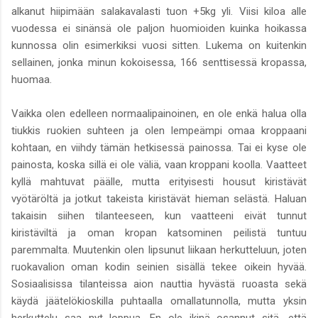
alkanut hiipimään salakavalasti tuon +5kg yli. Viisi kiloa alle
vuodessa ei sinänsä ole paljon huomioiden kuinka hoikassa
kunnossa olin esimerkiksi vuosi sitten. Lukema on kuitenkin
sellainen, jonka minun kokoisessa, 166 senttisessä kropassa,
huomaa.
Vaikka olen edelleen normaalipainoinen, en ole enkä halua olla
tiukkis ruokien suhteen ja olen lempeämpi omaa kroppaani
kohtaan, en viihdy tämän hetkisessä painossa. Tai ei kyse ole
painosta, koska sillä ei ole väliä, vaan kroppani koolla. Vaatteet
kyllä mahtuvat päälle, mutta erityisesti housut kiristävät
vyötäröltä ja jotkut takeista kiristävät hieman selästä. Haluan
takaisin siihen tilanteeseen, kun vaatteeni eivät tunnut
kiristäviltä ja oman kropan katsominen peilistä tuntuu
paremmalta. Muutenkin olen lipsunut liikaan herkutteluun, joten
ruokavalion oman kodin seinien sisällä tekee oikein hyvää.
Sosiaalisissa tilanteissa aion nauttia hyvästä ruoasta sekä
käydä jäätelökioskilla puhtaalla omallatunnolla, mutta yksin