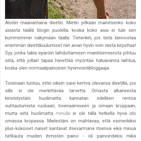
Aloitin maanantaina dieetin. Mietin pitkään mainitsenko koko
asiasta täällä blogin puolella, koska koko asia ei tule sen
kummemmin näkymään täällä. Tietenkin, jos teitä kiinnostaa
enemmän dieettikuulumiset niin aivan hyvin voin niistä kirjoittaa!
Syy, jonka takia epäröin laihduttamisen mainitsemisesta johtuu
siitä, että jollain tapaa hävettää myöntää haluavansa laihtua,
koska olen normaalipainoinen hyvinvointibloggaaja.
Toisinaan tuntuu, ettei oikein saisi kertoa olevansa dieetillä, jos
sille ei ole merkittävää tarvetta. Omasta alkaneesta
kiristelystäni huolimatta kannatan edelleen rentoa
suhtautumista ruokaan, treenaamiseen ja omaan kroppaan,
mutta siitä huolimatta
minulla
ei ole tällä hetkellä hyvä olo
omassa kropassa. Mielestäni on mahtavaa, että esimerkiksi
plus-kokoiset naiset kantavat itsevarmana itsensä eikä minua
hetkauta muiden ihmisten paino - oli painoindeksi mikä