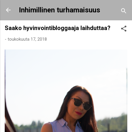
Siirry pääsisältöön
Inhimillinen turhamaisuus
Saako hyvinvointibloggaaja laihduttaa?
-
toukokuuta 17, 2018