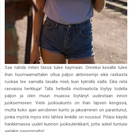
Saa nähdä miten tässä tulee käymään. Onneksi kesällä tulee
ihan huomaamattakin oltua paljon aktiivisempi eikä raskasta
ruokaa tee samalla tavalla mieli, kuin kylmillä säillä. Eikä niitä
rasvaisia herkkuja! Tällä hetkellä motivaatiota löytyy todella
paljon ja olen muun muassa löytänyt uudestaan innon
juoksemiseen. Vielä juoksukunto on ihan lapsen kengissä,
mutta koko ajan aerobinen kunto ja jaksaminen on parantunut,
jonka myötä myös into lähteä lenkille on noussut. Pitäisi käydä
hankkimassa uudet kunnon juoksulenkkarit, jotta askel tuntuisi
vieläkin paremmalta!