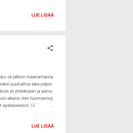
 käyttäminen toiseen,
motivaatio, joka on aivan
LUE LISÄÄ
estä onnistunut hius-,
n harmittaneelle asialle
ioiden murehtimiseen!
kko oli jälleen maanantaista
lisäksi puuhailtua aika paljon
lusti yli yhdeksään ja aamu
ikon aikana olen huomannut,
 epätasaisesti. Eli
n taas muutama päivä töitä ja
un ei ole putkeen viiden
LUE LISÄÄ
lta jälleen tuohon minulle