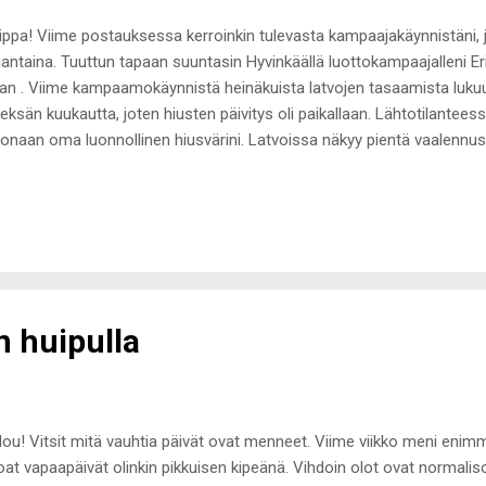
ppa! Viime postauksessa kerroinkin tulevasta kampaajakäynnistäni, jo
jantaina. Tuuttun tapaan suuntasin Hyvinkäällä luottokampaajalleni 
aan . Viime kampaamokäynnistä heinäkuista latvojen tasaamista lukuu
eksän kuukautta, joten hiusten päivitys oli paikallaan. Lähtotilanteess
onaan oma luonnollinen hiusvärini. Latvoissa näkyy pientä vaalennust
den keväällä tehdystä blondauksesta. Mulla kävi todella ikävästi Holl
tain syystä veden laatu pilasi hiukseni aivan täysin ja latva alkoi kat
ppihius meni viime syksynä kamalaan kuntoon alle parissa kuukaudess
sta tukasta ja pituutta lähti erityisesti edestä lähemmäs kymmene
luloman jälkeen hankin vesifiltterin, joka paransi tilannetta ja jouluna
pihius on...
 huipulla
ou! Vitsit mitä vauhtia päivät ovat menneet. Viime viikko meni enim
oat vapaapäivät olinkin pikkuisen kipeänä. Vihdoin olot ovat normalis