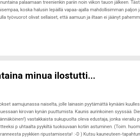
nuntaina palaamaan treenienkin pariin noin viikon tauon jälkeen. Täst
jaisempaa, koska halusin lepäillä vapaa-ajalla mahdollisimman paljon j
ulla työvuorot olivat sellaiset, että aamuun ja iltaan ei jäänyt pahemm
ut väsymystä ilmassa, mutta veikkaan sen johtuvat hieman alakuloise
ee todella kivasti ja nautin työpäivistä, mutta arki on ollut tuon puo
enaamattomuuden vuoksi viimeisen reilun viikon aika maassa. Kait se
si iskemään tännekin. Työt täyttävät päivät lähes kokonaan ja väliin y
aan jotain mielekästä tekemistä, joten eiköhän se taas tästä. Huono
eksi tiedän, et...
ina minua ilostutti...
tokset aamujunassa naiselta, jolle lainasin pyytämättä kynääni kuull
uessaan kirovan kynän puuttumista. Kaunis aurinkoinen syyssää. Die
ännäköinen!) vastakkaista sukupuolta oleva edustaja, jonka vierailu pi
tteeksi p uhtaalta pyykiltä tuoksuvaan kotiin astuminen. (Toim. huom.
ranneesta pyykkien ripustamisesta! :-D ) Kutsu kauneuteen-tapahtum