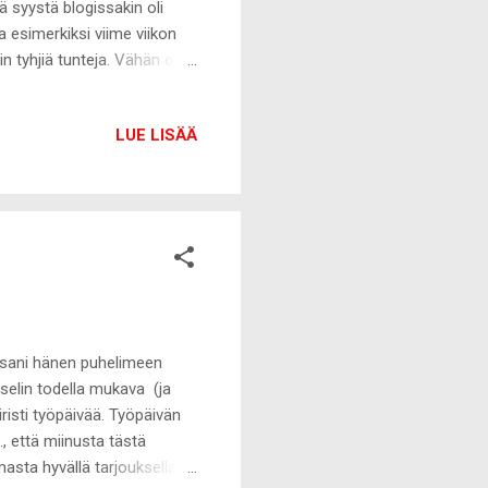
ä syystä blogissakin oli
a esimerkiksi viime viikon
in tyhjiä tunteja. Vähän on
sta mielestä. Töissä tosin
likuntoisuuden sekä
LUE LISÄÄ
 perinteinen syysdebis
ritän keksiä parhaani
ja ja hyviä kausia menee ja
essani hänen puhelimeen
selin todella mukava (ja
risti työpäivää. Työpäivän
, että miinusta tästä
asta hyvällä tarjouksella