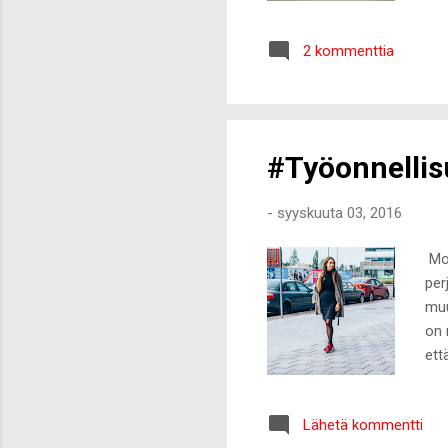
ost
kau
2 kommenttia
hui
mei
koh
Hav
#Työonnelli
-
syyskuuta 03, 2016
Moi
per
muu
on 
ett
esi
täm
Lähetä kommentti
päi