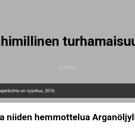
Siirry pääsisältöön
nhimillinen turhamaisu
ETUSIVU
n ajankohta on syyskuu, 2016.
ja niiden hemmottelua Arganöljyl