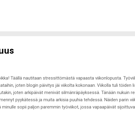
ettu uusi lempimeikkivoide tummemmassa sävyssä sekä alekupongin
an mielessä olleeseen ja suhteelliseen hintavaan tuotteeseen. Treeni
pussaan eikä ruuhkaisa salikaan latistanut treenifiilistä. Omasta miel
kki- ja asupäivä, jonka ansiosta fiilis oli hyvä koko päivän. Parille eile
distuneet olan kohautukset. Elämä on liian lyhyt turhanpäiväisten as
ahtu...
suus
kka! Täällä nautitaan stressittömästä vapaasta viikonlopusta. Työvii
jataihin, joten blogin päivitys jäi viikolta kokonaan. Viikolla tuli töiden 
takin, joten arkipäivät menivät silmänräpäyksessä. Tänään nukuin rei
mennyt pyykätessä ja muita arkisia puuhia tehdessä. Näiden parin vi
ä minulle sopii paljon paremmin työviikot, jossa vapaapäivät sijoittuvat
merkiksi pari-kolme päivää töitä, yksi tai kaksi vapaata, jonka jälkee
än jälkeen vapaa. Tuntuu, että pysyn paljon virkeämpänä läpi viikon, k
vän työrykäisyä. Onneksi ensi viikosta lähtien pääsen työvuorojen osa