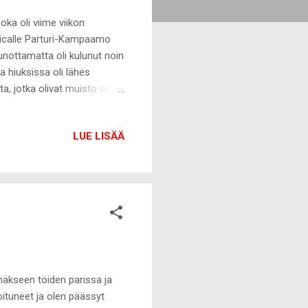
ka oli viime viikon
Ericalle Parturi-Kampaamo
nottamatta oli kulunut noin
a hiuksissa oli lähes
a, jotka olivat muisto viime
annissa hiusten kanssa ja
keamaan. Aivan uusi
LUE LISÄÄ
a, latva alkoi katkeilemaan
n senttiä jouluun mennessä.
 päähän laitettu uusi
mäkseen töiden parissa ja
oituneet ja olen päässyt