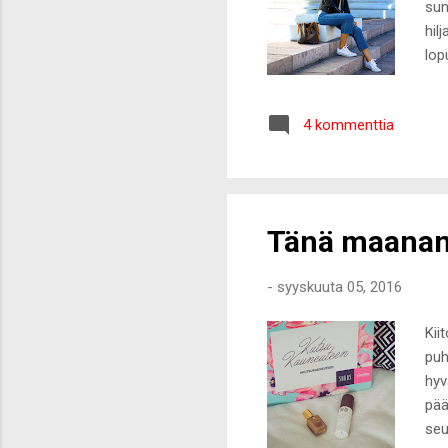
sun
hil
lop
oll
men
4 kommenttia
tre
pää
muk
onn
Tänä maananta
-
syyskuuta 05, 2016
Kii
puh
hyv
pää
seu