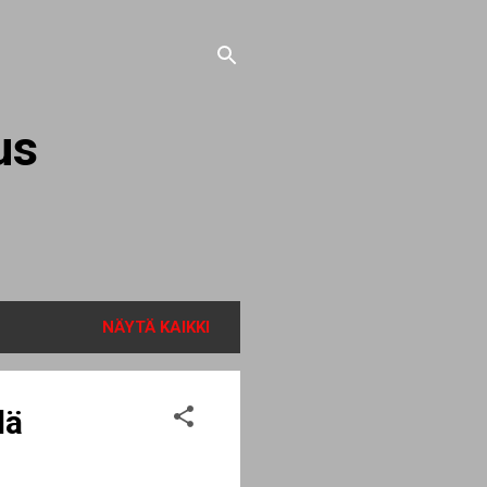
us
NÄYTÄ KAIKKI
lä