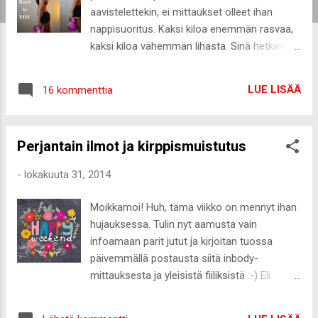
aavistelettekin, ei mittaukset olleet ihan
nappisuoritus. Kaksi kiloa enemmän rasvaa,
kaksi kiloa vähemmän lihasta. Sinä hetkenä,
kun vertasin uusinta ja edellistä mittausta
keskenään tuntui, että maailma romahtaa ja
LUE LISÄÄ
16 kommenttia
vedet silmissä kuuntelin palautetta. Mä olen
ihan paska ja surkea. Pakko lisätä
treenaamista ja aloittaa taas kaloreiden
Perjantain ilmot ja kirppismuistutus
laskeminen. Nuo olivat ensimmäiset asiat,
jotka pyörivät päässä ja autoon mittauksesta
-
lokakuuta 31, 2014
päästyäni aloin itkemään. Harmitti niin pirusti
ja kiukutti. Pyörittelin asiaa päässäni illan ja
Moikkamoi! Huh, tämä viikko on mennyt ihan
olin sopivasti menossa käymään
hujauksessa. Tulin nyt aamusta vain
vanhemmillani ja keskusteltiin asiasta äitini
infoamaan parit jutut ja kirjoitan tuossa
kanssa. Ei maailma tähän kaadu. Pakko silti
päivemmällä postausta siitä inbody-
myöntää, että mua harmitti todella kovasti
mittauksesta ja yleisistä fiiliksistä :-) Eli
vielä seuraavanakin päivänä. Ja vielä vähän
palaillaan paremmin tuossa myöhemmin!
maanantainakin; kolme päivää myöhemmin.
Mulla tosiaan alkaa tänään täällä Hyvinkäällä