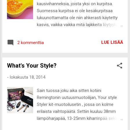
automaattisesti vain mentyä sinne eniten
kausivihanneksia, joista yksi on kurpitsa.
käytettyyn. Kävin sitten läpi muutkin luokat ja
Suomessa kurpitsa ei ole kesäkurpitsaa
kaikkien luokkatilojen lukkareissa sama juttu.
lukuunottamatta ole niin ahkerasti käytetty
Tyhjää täynnä. Naputtelin whatsapp-viestin
kasvis, vaikka vaikka mitä lajikkeita löytyykin
viestiketjuun, jossa on pari luokkakaveria,
kaupoista. Lisäksi kurpitsan kilohinta on aika
että missä luokassa tunti. Kävin vielä
suolainen, joka varmasti osakseen on tehnyt
tarkastamassa alakerran telkkarista, jossa
LUE LISÄÄ
2 kommenttia
tehtävänsä. Itse päätin menettää
näkyy kaikkien oppilaitoksen...
syyskurpitsaneitsyyteni ja valitsin kaupasta
hetken pähkäilyn ja Googlailun jälkeen
What's Your Style?
helpoiten lähestyttävän näköisen
myskikurpitsan, eli butternutin . Kurpitsa
-
lokakuuta 18, 2014
menee hyvänä kasvislisäkkeenä ihan
simppelisti uunissa paahdettuna, mutta
Sain tuossa joku aika sitten kotiini
keitossa se maistui aivan älyttömän hyvältä.
Remingtonin uutuusmuotoilijan, Your style
Teinkin perjantaina todella hyvää
Styler kit-muotoilusetin , jossa on kolme
kurpitsasosekeittoa, jonka reseptin päätin
erilaista vaihtopäätä. Settiin kuuluu 38mm
laittaa tännekin. Niin ja todella hyvää
lämpöharjapää, 13-25mm kiharrinpää sekä
leipääkin, joka on myös proteiinipitoista ;-)
vielä 19 mm kiharrinpää tiukempaan kiharaan.
Mantelinen kurpitsa-porkkanakeitto 2