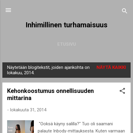
Siirry pääsisältöön
Inhimillinen turhamaisuus
ETUSIVU
Näytetään blogitekstit, joiden ajankohta on
NÄYTÄ KAIKKI
T
lokakuu, 2014.
e
k
Kehonkoostumus onnellisuuden
s
mittarina
t
i
-
lokakuuta 31, 2014
t
"Ooksä käyny salilla?" Tuo oli saamani
palaute Inbody-mittauksesta. Kuten varmaan