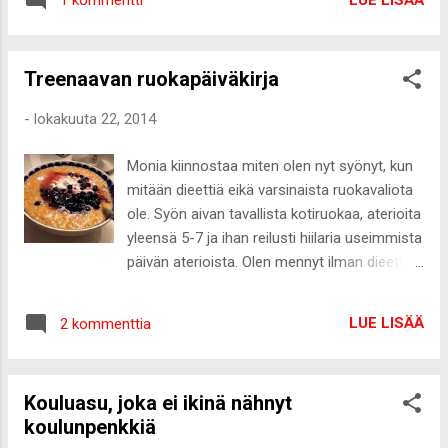
1 kommentti
pakkaseen heittää valmiin annoksen
asenteella v...
odottamaan myöhempää syömistä. Eilen
kokkauksen alle pääsi yksi ykkösherkuistani,
Treenaavan ruokapäiväkirja
nimittäin spagettivuoka. Nam, nam ja nam!
Harvoin meillä sitä ikinä kotona oli, mutta
-
lokakuuta 22, 2014
koulussa oli ja on edelleenkin ilonpäivä, kun
sitä saa :-D Eilen soveltelin muutamaa
Monia kiinnostaa miten olen nyt syönyt, kun
reseptiä ja lopputuloksesta tuli ihan
mitään dieettiä eikä varsinaista ruokavaliota
tajuttoman hyvää. Lisäksi siitä tuli
ole. Syön aivan tavallista kotiruokaa, aterioita
hyvänmielen-ruokaa, koska nappasin
yleensä 5-7 ja ihan reilusti hiilaria useimmista
kaupasta 30% aletarralla varustetun naudan
päivän aterioista. Olen mennyt ilman dieettiä
12% luomujauhelihapaketin ja
kohta kolme kuukautta ja mielestäni
tomaattimurskakin oli luomua. Rainbow'lla on
onnistunut ruokavalion "normalisoinnissa"
muuten todella hyvää luomu
LUE LISÄÄ
2 kommenttia
todella hyvin. Paino on dieetittömän
tomaattimurskaa, joka on ollut jo pidempään
aloituksesta laskenut noin kilon verran ja
käytössä. Hintakin yhdellä tölkillä on noin
aamupaino pysynyt tasaisesti siinä 58-59
80senttiä, eli ei kamalasti kalliimpaa
Kouluasu, joka ei ikinä nähnyt
kilon kieppeillä. Olen menossa lauantaina
verrattuna ei-luomuun. Lisäksi itsel...
koulunpenkkiä
ottamaan InBody-mittauksen ja pakko