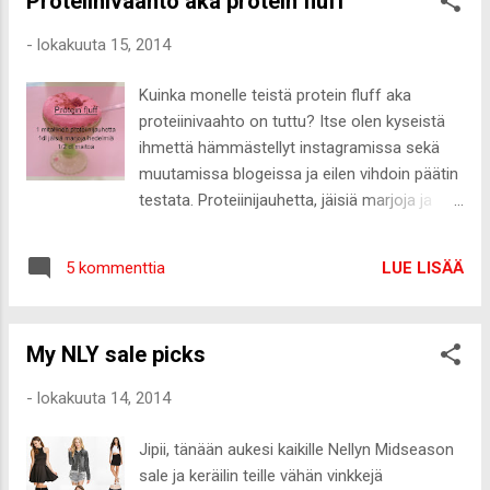
Proteiinivaahto aka protein fluff
ohjeessa, esimerkiksi alkuperäisessä
reseptissä olleet mulperinmarjat korvasin
-
lokakuuta 15, 2014
taateleilla, en laittanut maca-jauhetta ja
pähkinät olivat puolet saksanpähkinöitä
Kuinka monelle teistä protein fluff aka
(saksanpähkinät olivat reseptissä) ja puolet
proteiinivaahto on tuttu? Itse olen kyseistä
pekaanipähkinöitä. Suklaakeksipohja 4dl
ihmettä hämmästellyt instagramissa sekä
pähkinöitä 3dl taateleita 1dl
muutamissa blogeissa ja eilen vihdoin päätin
raakakaakaojauhetta ripaus chilijauhetta
testata. Proteiinijauhetta, jäisiä marjoja ja
ripaus ruususuolaa Väliin 3-4dl vadelmia
vähän maitoa ja näistä pitäisi syntyä ilmavaa
Suklaakuorrute 2dl raakakaakaojauhetta 1dl
moussemaista vaahtoa. Whaaaaat? No
sulaa kookosöljyä 1/2dl hunajaa 2rkl
LUE LISÄÄ
5 kommenttia
eikun ottamaan itse selvää. Simppelisti vaan
lämmintä vettä Valmista suklaakeksipohja
kaikki haluamasi ainekset kulhoon ja
rouhimalla pähkinät ja taatelit
vatkausta niin kauan kunnes seos on
monitoimikoneella...
My NLY sale picks
vaahtoa. Älkää kysykö miten on mahdollista,
mutta niin siitä vaan tulee vaahtoa :-D Itse
-
lokakuuta 14, 2014
laitoin vadelmia, suklaanmakuista
heraproteiinia, mantilimaitoa sekä päälle
Jipii, tänään aukesi kaikille Nellyn Midseason
vähän koristeeksi kaakaojauhetta. Oli hyvää!
sale ja keräilin teille vähän vinkkejä
Niin ja toimii muuten ilmeisesti vain