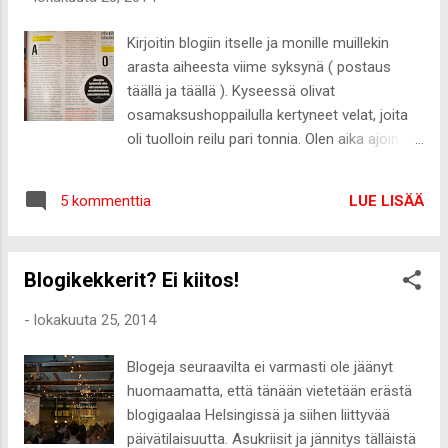
Kirjoitin blogiin itselle ja monille muillekin
arasta aiheesta viime syksynä ( postaus
täällä ja täällä ). Kyseessä olivat
osamaksushoppailulla kertyneet velat, joita
oli tuolloin reilu pari tonnia. Olen aika ajoin
saanut kyselyitä millainen tilanne on tällä
hetkellä ja nyt on sopiva hetki päivitellä
LUE LISÄÄ
5 kommenttia
tilannetta. Tällä hetkellä elellään velatonta
elämää ja aina yhtä mukava, kun kuussa ei
mene pakollisiin laskuihin kuin keskimäärin
Blogikekkerit? Ei kiitos!
100euroa. Tietenkin joinakin kuukausina on
isompia menoja, kuten nyt tulevan personal
-
lokakuuta 25, 2014
trainer-koulutuksen vuoksi. Esimerkiksi tällä
viikolla maksan noin 400euron suuruisen
Blogeja seuraavilta ei varmasti ole jäänyt
lentojen varausmaksun. Opiskelijana siis
huomaamatta, että tänään vietetään erästä
käteen jää nykyään ihan kivasti rahaa
blogigaalaa Helsingissä ja siihen liittyvää
elämiseen ja mulla on myös mahdollisuus
päivätilaisuutta. Asukriisit ja jännitys tälläistä