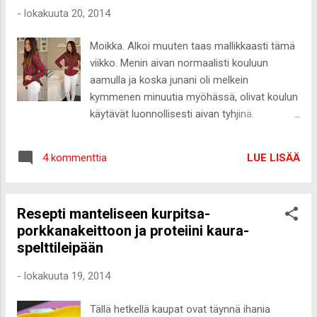
myöntää, että jännittää nähdä mitä
-
lokakuuta 20, 2014
muutoksia kropassa on tapahtunut.
Toivottavasti ei ainakaan lihas ole muuttunut
Moikka. Alkoi muuten taas mallikkaasti tämä
läskiksi :-D Hiilihydraatin lähteenä mulla on
viikko. Menin aivan normaalisti kouluun
tällä hetkellä pääsääntöisesti kaura,
aamulla ja koska junani oli melkein
gluteeniton pasta, peruna, tumma
kymmenen minuutia myöhässä, olivat koulun
täysjyväriisi, kvinoa, ohra ja toisinaan
käytävät luonnollisesti aivan tyhjinä.
täysjyvämakaroni- tai spagetti. Vaaleaa
Kamalalla kiireellä kävelin kalenteriin
vehnää en siedä ollenkaan, joten kaikki
merkkaamani luokan ovelle ja oven vieressä
drumvehnäpohjaiset tuotteet ovat
LUE LISÄÄ
4 kommenttia
olevasta lukujärjestyksestä kurkatessa ei
arkikäytössä pannassa. Tein tuossa taannoin
luokkaan ollut merkitty mitään oppituntia.
kaurasämpylöitä, jotka sisälsivät vehnäjauh...
Normaalistihan vain pölähdän luokkaan
Resepti manteliseen kurpitsa-
mitään tarkistamatta, mutta olen niin
porkkanakeittoon ja proteiini kaura-
monesti mennyt väärään luokkaan, niin olen
spelttileipään
kantapään kautta oppinut tarkastamaan
ensiksi luokkatilan lukkarista, että onhan
-
lokakuuta 19, 2014
tuntini varmasti siellä :-D Me käytetään ihan
vain muutamia luokkatiloja, joten usein tulee
Tällä hetkellä kaupat ovat täynnä ihania