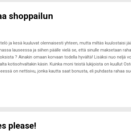
aa shoppailun
telö ja kesä kuuluvat olennaisesti yhteen, mutta miltäs kuulostaisi jä
assa lauseessa ja siihen päälle vielä se, että sinulle maksetaan raha
oksista ? Ainakin omaan korvaan todella hyvältä! Lisäksi nuo neljä vo
lta kotisohvaltakin käsin. Kuinka moni teistä lukijoista on kuullut Os
eessä on nettisivu, jonka kautta saat bonusta, eli puhdasta rahaa suor
oksista. Sivustolta löytyy yli 500 nettikauppaa ja parhaimmillaan voit
emäsi ostoksen loppusummasta. Ostohyvitys-palvelusta löytyy muu
kfantastic , joiden kautta tilaan lähes kaiken kosmetiikan sekä meikki
yhdistetty kesä, shoppailu ja bonukset ostoksista, niin entäs se jääte
anut kampanja, jossa 15.-31.7. välisenä aikana uudet sekä jo rekiste
tä...
s please!