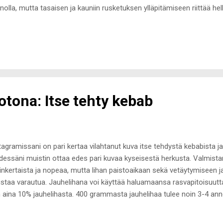
nolla, mutta tasaisen ja kauniin rusketuksen ylläpitämiseen riittää he
hkugeeli. Testasin tällä viikolla suihkussa tuota saamaani kiivin ja 
ikoosinkivijauhetta sisältävää kuorivaa suihkugeeliä ja tuoksun lisäksi 
än todella kevyistä ja raikkaista tuoksuista, joten tuoksuna Moment d
pivalinta. Keveä, kesäinen eikä yhtään tunkkainen, eli täydellinen! Ra
teutusta ja kuivaöljy on siihen todella hyvä valinta. Saamani Monoi de T
otona: Itse tehty kebab
tagramissani on pari kertaa vilahtanut kuva itse tehdystä kebabista ja 
dessäni muistin ottaa edes pari kuvaa kyseisestä herkusta. Valmista
inkertaista ja nopeaa, mutta lihan paistoaikaan sekä vetäytymiseen 
staa varautua. Jauhelihana voi käyttää haluamaansa rasvapitoisuutta
 aina 10% jauhelihasta. 400 grammasta jauhelihaa tulee noin 3-4 an
helihaa 0,5 rkl suolaa 0,5rkl paprikamaustetta 0,5 tl mustapippuria Py
steet tehosekoittimella, jotta liha tiivistyy ja tasoittuu. Muotoile liha ti