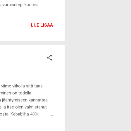
llävaraisempi kuoriva
vadelmansiemeniä sekä
tuote oli todella mainio!
LUE LISÄÄ
e Bonheur oli minulle oikein
ntapäivän jälkeen iho janoaa
ahiti-kuivaöljy si...
viime viikolla sitä taas
minen on todella
ja jäähtymiseen kannattaa
 ja itse olen valmistanut
nosta. Kebabliha 400g
öräytä jauheliha ja
iviiksi pötköksi ja kääri