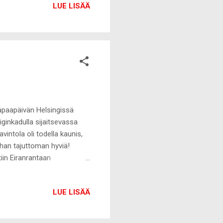
LUE LISÄÄ
 2 tuntia. Jos käytät
entyä laita liha
i (200g) tomaattimurskaa
vapaapäivän Helsingissä
ginkadulla sijaitsevassa
vintola oli todella kaunis,
i ihan tajuttoman hyviä!
tiin Eiranrantaan
ehtaalta . Allekirjoittanut
ättämille hiuksille, mutta
LUE LISÄÄ
syötyä nätisti, mutta mun
poista ja kepeää. Itse
e ja valitsin asuksi ...