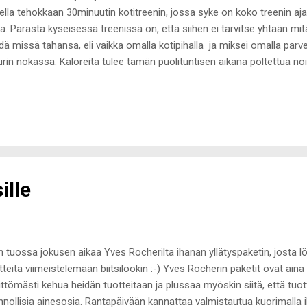
ella tehokkaan 30minuutin kotitreenin, jossa syke on koko treenin ajan
a. Parasta kyseisessä treenissä on, että siihen ei tarvitse yhtään mitä
dä missä tahansa, eli vaikka omalla kotipihalla ja miksei omalla parve
turin nokassa. Kaloreita tulee tämän puolituntisen aikana poltettua noi
kipoltto, joka lisää koko päivän energiankulutusta. Eli ei huono ;-) Tre
vaikka treeni soveltuu hyvin aerobiseksi liikunnaksi ja aamulla tehtäv
en treeniä nauttia ainakin proteiinia. Tähän soveltuu hyvin esimerkik
tosekoitukseen tehtynä tai muu raikas smoothie :-) Treenissä käytet
ten reisiin ja peppuun, joten treeniä ei kannata tehdä kuin pari kolme ke
ille
n tuossa jokusen aikaa Yves Rocherilta ihanan yllätyspaketin, josta löy
tteita viimeistelemään biitsilookin :-) Yves Rocherin paketit ovat aina
pittömästi kehua heidän tuotteitaan ja plussaa myöskin siitä, että tuo
nnollisia ainesosia. Rantapäivään kannattaa valmistautua kuorimalla 