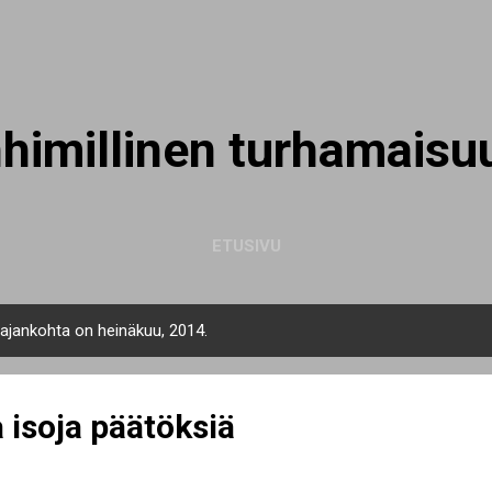
Siirry pääsisältöön
nhimillinen turhamaisu
ETUSIVU
n ajankohta on heinäkuu, 2014.
 isoja päätöksiä