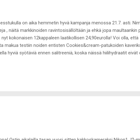
nesstukulla on aika hemmetin hyvä kampanja menossa 21.7. asti. Nimit
eja , näitä markkinoiden ravintosisällöltään ja ehkä jopa maultaankin p
 nyt kokonaisen 12kappaleen laatikollisen 24,90eurolla! Voi olla, että al
ta makua testiin noiden entisten Cookies&cream-patukoiden kaverik
ella hyviä syötäviä ennen salitreeniä, koska näissä hiilihydraatit eivät 
ti ei lopu kesken nopean energiapiikin takia, vaan energiaa riittää koko
sittelen!
ppa! Ostin aikalailla tasan vuosi sitten kakkoskameraksi Nikon1 J2-