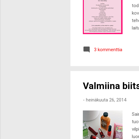
tod
kov
teh
lai
jäl
ja 
3 kommenttia
enn
mai
eni
Valmiina biits
-
heinäkuuta 26, 2014
Sai
tuo
vil
luo