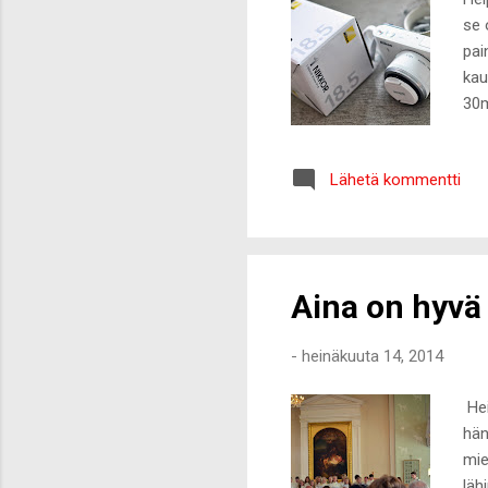
se 
pai
kau
30m
pää
pär
Lähetä kommentti
kuv
Ole
kuv
Aina on hyvä 
-
heinäkuuta 14, 2014
Hei
hän
mie
läh