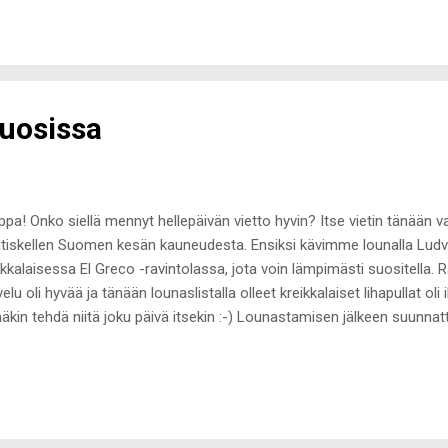
kasti folioon. Paista lihapötkö uunipellillä 150 asteisessa uunissa noin
pömittaria lihalle, hyvä sisälämpötila on noin 80 astetta. Paistoajan m
äytymään ja jäähtymään jääkaappiin. Tomaattikastike Puolikas tölkk
ikas sipuli Val...
uosissa
ppa! Onko siellä mennyt hellepäivän vietto hyvin? Itse vietin tänään 
tiskellen Suomen kesän kauneudesta. Ensiksi kävimme lounalla Ludvi
ikkalaisessa El Greco -ravintolassa, jota voin lämpimästi suositella. Ra
velu oli hyvää ja tänään lounaslistalla olleet kreikkalaiset lihapullat ol
ääkin tehdä niitä joku päivä itsekin :-) Lounastamisen jälkeen suunnat
elemään, istuskelemaan puistoon ja haettiin jäätelöt Helsingin jäätelöt
 puolet salamavauhtia sulavasta jätskista käsille, reisille ja tuulen lenn
ä se niin justiinsa ole :-D Tuskastelinkin, että miten kaikki muut saa 
telönsyönti menee kirjaimellisesti reisille. Aamulla päälle valikoitui vil
kastun hiostavissa vaatteissa todella nopeasti, joten vedin varman pääll