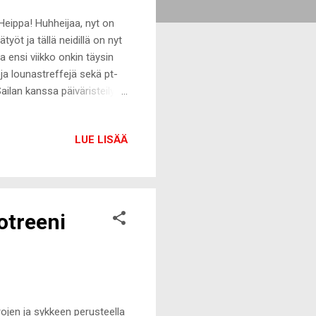
eippa! Huhheijaa, nyt on
öt ja tällä neidillä on nyt
a ensi viikko onkin täysin
eja lounastreffejä sekä pt-
ailan kanssa päiväristeily
llä odottaa sinne Espanjan
la jos olen kotona. Pakko
LUE LISÄÄ
a loma tulee niin
n, nukkumisen, kokkaamisen
se ollut aika a...
otreeni
rojen ja sykkeen perusteella