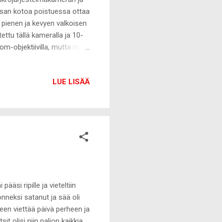
ksan kotoa poistuessa ottaa
pienen ja kevyen valkoisen
ttu tällä kameralla ja 10-
m-objektiivilla, mutta nyt
aikka olen ihan hyvin
n saada vieläkin parempia
LUE LISÄÄ
n kiinteänkin objektiivin.
della pimeitä, joten kivempi
a ja hintaa sillä oli 199eu...
ääsi ripille ja vieteltiin
nneksi satanut ja sää oli
lleen viettää päivä perheen ja
t olisi niin paljon kaikkia