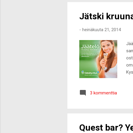
Jätski kruun
-
heinäkuuta 21, 2014
Jää
sam
ost
oma
Kys
ost
tek
3 kommenttia
Loo
on 
alk
käyt
Quest bar? Ye