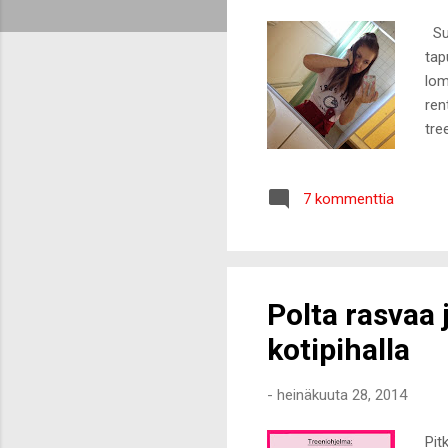
t
Sun
tap
lom
ren
tre
Tal
käm
7 kommenttia
myö
tar
sek
Polta rasvaa 
kotipihalla
-
heinäkuuta 28, 2014
Pit