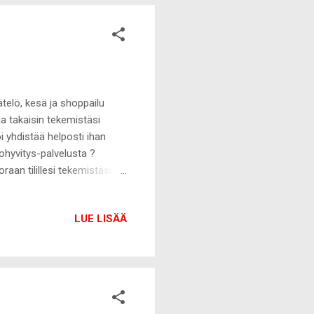
ätelö, kesä ja shoppailu
a takaisin tekemistäsi
i yhdistää helposti ihan
tohyvitys-palvelusta ?
aan tilillesi tekemistäsi
 saada jopa yli 10% bonusta
n muassa Feelunique sekä
LUE LISÄÄ
- ja hiustuotteeni. Nyt kun
lö? Ostohyvityksellä on juuri
röityneet bonusta keräävät