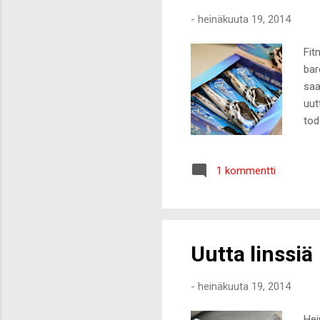
-
heinäkuuta 19, 2014
Fit
bar
saa
uut
tod
puh
Suo
1 kommentti
Uutta linssiä
-
heinäkuuta 19, 2014
Hei