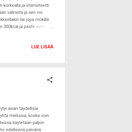
 korkealla ja intensiteetti
än välineitä ja sen voi
kkeellakin tai jopa mökillä
n 300kcal ja päälle vielä
enissä sykkeet ovat korkealla
äksi, kannattaa noin 30min
LUE LISÄÄ
si herasmoothie vesi-
tävät liikkeet kohdistuvat
rtaa v...
tyi aivan täydellisiä
 yhtä mieluisia, koska voin
tteissa käytetään paljon
iho edellisenä päivänä