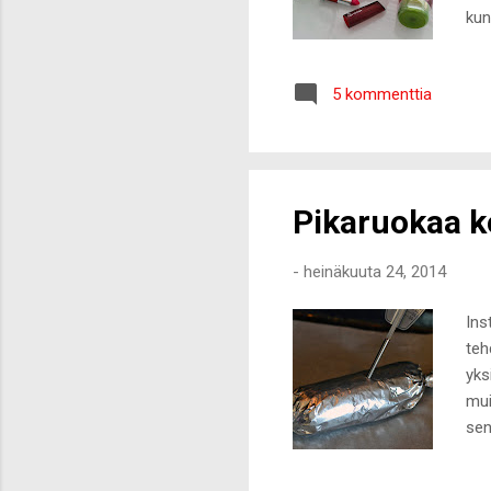
kun
sui
apr
5 kommenttia
Pid
nap
kos
Pikaruokaa k
-
heinäkuuta 24, 2014
Ins
teh
yks
mui
sen
Jau
mau