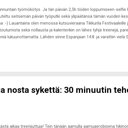
nuntain työmökötys Ja tän päivän 2,5h töiden loppumiseen-selfie H
uteltu seitsemän päivän työputki sekä ylipäätänsä tämän vuoden kesäty
a :-) Lauantaina olen menossa kutsuvieraana Tikkurila Festivaaleille j
toutumista sekä nollausta ja kalenterikin on lähes tyhjä treenejä, par
eniä lukuunottamatta. Lähden sinne Espanjaan 14.8. ja varattiin vielä S
linnaan saman viikon tiistaille, eli kaikkea mukavaa tulossa! Malta ky
pille pääsemistä. Jotenkin en vain osaa rentoutua ja kunnolla lomail
ntää, että tällä hetkellä olen tosi väsynyt henkisesti sekä fyysisesti j
peeseen. Viimeiset seitsemän kuukautta olen elänyt tiukasti treenie
ä töiden aikatauluttamana ja vaikka en ole koskaan siitä valittanut, on 
ja nosta sykettä: 30 minuutin teh
kästä aikaa treenijuttuja! Tein tänään aamulla aamuaerobisena hikino