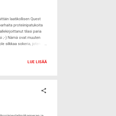
täin laatikollisen Quest
arhaita proteiinipatukoita
lekirjoittanut tilasi paria
si ;-) Nämä ovat muuten
ole silkkaa sokeria, joten
 treenin ajaksi hyvin.
LUE LISÄÄ
mikrojärjestelmäkameran ja