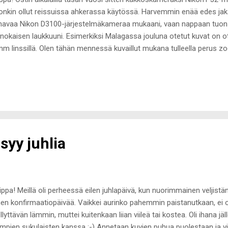
onkin ollut reissuissa ahkerassa käytössä. Harvemmin enää edes ja
navaa Nikon D3100-järjestelmäkameraa mukaani, vaan nappaan tuon 
nokaisen laukkuuni. Esimerkiksi Malagassa jouluna otetut kuvat on ote
m linssillä. Olen tähän mennessä kuvaillut mukana tulleella perus zoo
tin hankkia siihen paremman kiinteän Nikkor 18.5mm f/1.8 -linssin . V
jännyt tuolla mukana tulleella 10-30mm linssillä, niin halusin kuitenki
ia reissuissa, varsinkin hämärässä, joten päädyin hankkimaan tuollaise
n lähdössä 14.elokuuta pariksi viikoksi Espanjaan ja illat ovat siellä to
ailla tuollaisella valovoimaisemmalla linssillä :-) Linssin tilasin Rajalast
syy juhlia
ppa! Meillä oli perheessä eilen juhlapäivä, kun nuorimmainen veljistäni p
en konfirmaatiopäivää. Vaikkei aurinko pahemmin paistanutkaan, ei o
llyttävän lämmin, muttei kuitenkaan liian viileä tai kostea. Oli ihana jä
impien sukulaisten kanssa :-) Annetaan kuvien puhua puolestaan ja vitsi