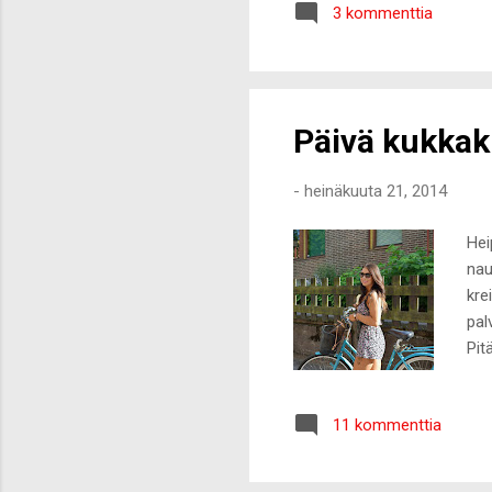
3 kommenttia
tiu
läm
vet
Puol
Päivä kukkak
-
heinäkuuta 21, 2014
Hei
nau
kre
pal
Pit
käv
sai
11 kommenttia
eip
jää
tus