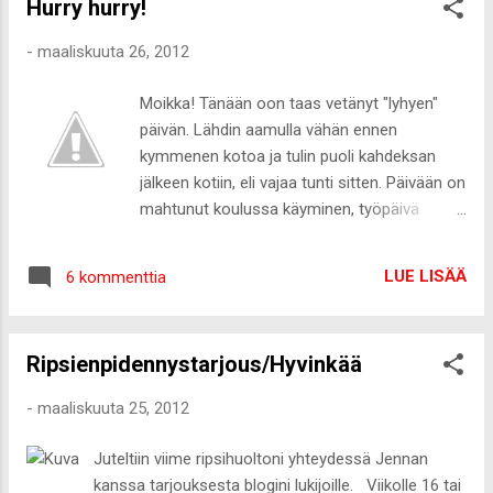
Hurry hurry!
-
maaliskuuta 26, 2012
Moikka! Tänään oon taas vetänyt "lyhyen"
päivän. Lähdin aamulla vähän ennen
kymmenen kotoa ja tulin puoli kahdeksan
jälkeen kotiin, eli vajaa tunti sitten. Päivään on
mahtunut koulussa käyminen, työpäivä
Vilassa sekä magneettikuvauksessa
käyminen. Arvatkaa vaan oonko poikki! Kävin
LUE LISÄÄ
6 kommenttia
jopa hakemassa kiiinalaista, koska olisin
joutunut jättämään auton tosi kauas kaupan
ovista enkä jaksanut kävellä :-D Nyt taas sain
Ripsienpidennystarjous/Hyvinkää
auton suoraan raflan eteen plus ei tarvinut
kokata. Laiska? Eheiiiii! Mulla on jopa
-
maaliskuuta 25, 2012
asukuva! Nappasin nopsaa töistä lähtiessa
puhelimella. Hemmetti siellä oli hyvä valo, eli
Juteltiin viime ripsihuoltoni yhteydessä Jennan
alan ottamaa asukuvat tulevaisuudessa
kanssa tarjouksesta blogini lukijoille. Viikolle 16 tai