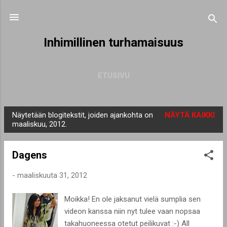
Siirry pääsisältöön
Inhimillinen turhamaisuus
ETUSIVU
Näytetään blogitekstit, joiden ajankohta on
NÄYTÄ KAIKKI
T
maaliskuu, 2012.
e
k
Dagens
s
t
-
maaliskuuta 31, 2012
i
Moikka! En ole jaksanut vielä sumplia sen
t
videon kanssa niin nyt tulee vaan nopsaa
takahuoneessa otetut peilikuvat :-) All