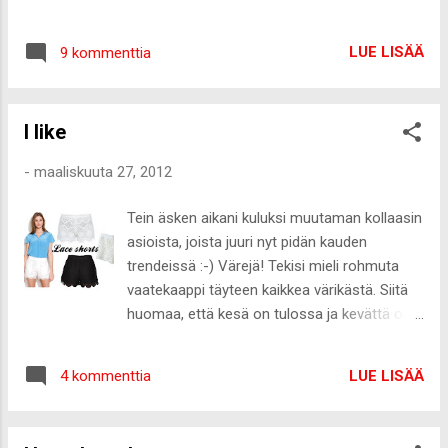
Kors Jalassa oli vielä uudet Vagabondin
jokainen palkinto meni oikeaan osoitteeseen.
mustat perus nahkaballerinat. Voin ne kuvata
Mulla oli alle 30min aikaa työpäivän jälkeen
ja esitellä täällä blogissa huomenna parin
LUE LISÄÄ
9 kommenttia
valmistautua, mutta onneksi olin kihartanut
muun ostoksen kanssa :-) Mietin ja tulin
hiukset jo aamulla. Kiireestä huolimatta olin
siihen tulokseen, etten erikseen esittele
ihan tyytyväinen lopputulokseen :-) Dress
tääll...
I like
Zara /Necklace * My Fiina (Saatu blogin
kautta)/Bag, bracelet&shoes H&m Ja sitten
-
maaliskuuta 27, 2012
itse juhlaan Ja illan voittajat :-) Best beauty
blog-Saara Sarvas Best lifestyle blog-Kaikki
Tein äsken aikani kuluksi muutaman kollaasin
mitä rakastin Best fashion blog-
asioista, joista juuri nyt pidän kauden
Fashionweek 2.0 Aussome and unique-
trendeissä :-) Värejä! Tekisi mieli rohmuta
Paras aika vuodesta Readers choice-
vaatekaappi täyteen kaikkea värikästä. Siitä
Mariannan Onnea vielä hirveästi kaikille
huomaa, että kesä on tulossa ja kevättä on
voittaneille! Käytiin vielä avecini Cristiinan
rinnassa. Keräsin loppuun vielä
kanssa illan päätteeksi syömässä
inspiraatioasuja Lookbookista yllä olevia
Baker'sissä. Nam, heidän kana-vuohen...
LUE LISÄÄ
4 kommenttia
trendejä käyttäen