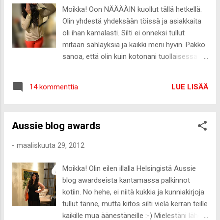
Moikka! Oon NÄÄÄÄIN kuollut tällä hetkellä.
Olin yhdestä yhdeksään töissä ja asiakkaita
oli ihan kamalasti. Silti ei onneksi tullut
mitään sähläyksiä ja kaikki meni hyvin. Pakko
sanoa, että olin kuin kotonani tuollaisessa
työssä, vaikken aikaisemmin olekaan
vaateliikkeessä ollut töissä :-) Olen niin
LUE LISÄÄ
14 kommenttia
onnellinen, että sain tuon työn. Meinasin
alkaa itkemään onnesta yhdessä vaiheessa
kun olin yksin varastossa hakemassa
Aussie blog awards
täyttöjä vaatteisiin. Olen halunnut niin kauan
työskennellä vaatteiden parissa ja vihdoin se
-
maaliskuuta 29, 2012
unelma toteutu! <3 Unohdin täysin kuvata
töissä asun ennen kotiin lähtöä, joten
Moikka! Olin eilen illalla Helsingistä Aussie
napsasin äsken nopsaa kuvat. Naama oli jo
blog awardseista kantamassa palkinnot
niin hirveän näköisenä enkä jaksanut alkaa
kotiin. No hehe, ei niitä kukkia ja kunniakirjoja
freesaamaan meikkiä, joten sensuroinneilla
tullut tänne, mutta kiitos silti vielä kerran teille
mennään :-D Pants&Shirt Vila/Watch Michael
kaikille mua äänestäneille :-) Mielestäni lähes