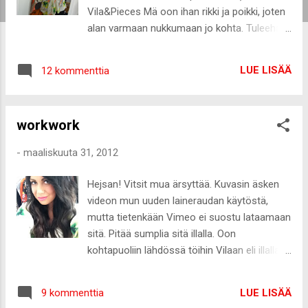
Vila&Pieces Mä oon ihan rikki ja poikki, joten
alan varmaan nukkumaan jo kohta. Tuleehan
kello jo kymmenen :-D Hyvää yötä ja kivaa
illanjatkoa kaikille!
LUE LISÄÄ
12 kommenttia
workwork
-
maaliskuuta 31, 2012
Hejsan! Vitsit mua ärsyttää. Kuvasin äsken
videon mun uuden laineraudan käytöstä,
mutta tietenkään Vimeo ei suostu lataamaan
sitä. Pitää sumplia sitä illalla. Oon
kohtapuoliin lähdössä töihin Vilaan eli illalla
on ainakin asukuvaa tiedossa :-) Hyvää
lauantaita kaikille! <3
LUE LISÄÄ
9 kommenttia