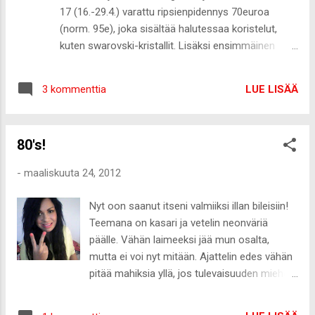
siellä ;-) Shirt Gina tricot/Jeans
17 (16.-29.4.) varattu ripsienpidennys 70euroa
Dr.Denim/Watch Michael Kors Lakkailin eilen
(norm. 95e), joka sisältää halutessaa koristelut,
mulle kevätkynnet :-) Taas mulle valiteltiin
kuten swarovski-kristallit. Lisäksi ensimmäinen
blogin tasoa ja ymmärrän sen täysin. Toivon
laiton yhteydessä varattu ensimmäinen täysihuolto
kuitenkin ymmärrystä, koska mulla ei tosiaan
35euroa (norm alk 50e). Mainitse varauksen
ole kamalasti aikaa olla kotona ja kun saan
LUE LISÄÄ
3 kommenttia
yhteydessä blogitarjous :-) Varaukset numerosta
sen pari kolme tuntia pyhitettyä itselleni
044-3011369/Jenna Facebook-sivu Tässä on
iltaisin, mieluummin vain datailen rauhassa ja
keskiviikkona Jennan mulle huoltamat ripset. On
ka...
80's!
nää vaan niin kauniit! Ja alla Jennan muille tekemiä
ripsiä
-
maaliskuuta 24, 2012
Nyt oon saanut itseni valmiiksi illan bileisiin!
Teemana on kasari ja vetelin neonväriä
päälle. Vähän laimeeksi jää mun osalta,
mutta ei voi nyt mitään. Ajattelin edes vähän
pitää mahiksia yllä, jos tulevaisuuden mieheni
kävelee vastaan tänä iltana. Toisaalta joku
pinkki vyölaukku olis kyl ollu aika kiva :-D