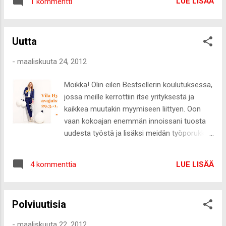
LUE LISÄÄ
1 kommentti
Uutta
-
maaliskuuta 24, 2012
Moikka! Olin eilen Bestsellerin koulutuksessa,
jossa meille kerrottiin itse yrityksestä ja
kaikkea muutakin myymiseen liittyen. Oon
vaan kokoajan enemmän innoissani tuosta
uudesta työstä ja lisäksi meidän työporukka
on ihan paras :-) Vähän harmittaa kun ei ole
tänään eikä huomenna sitä työtä. No,
LUE LISÄÄ
4 kommenttia
eiköhän ensi viikolla ole ihan tarpeeksi
tekemistä, että saadaa liike auki torstaiksi :-D
Sain luvan jo nyt paljastaa blogini lukijoille
Polviuutisia
tämän Meille on tullut ihan kamalasti kaikkea
ihanaa ja varsinkin jos on jotain kalliimpaa,
-
maaliskuuta 22, 2012