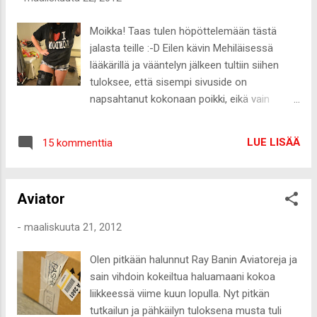
kuten kevättakkia ja päättärimekkoa vailla,
kannattaa tarjous hyödyntää :-) Eilen lähdin
Moikka! Taas tulen höpöttelemään tästä
koulutuksen jälkeen Cristiinan kanssa
jalasta teille :-D Eilen kävin Mehiläisessä
Itäkeskukseen (tai mikä Itis nykyään onkaan).
lääkärillä ja vääntelyn jälkeen tultiin siihen
Kävin ostamassa Saralle synttärilahjan ja
tuloksee, että sisempi sivuside on
itselle mekon Zarasta ensi keskiviikon blog
napsahtanut kokonaan poikki, eikä vain
awardsiin, jonka näette vasta silloin :-) Myös
venähtänyt. Sitä teistä monet epäilikin, että ei
muutama pikkujuttu sieltä lähti mukaan
pelkkä venähdys ole kyseessä. Sieltä sitten
Ballerinat 9,95e ja mintunvärinen pussukka
LUE LISÄÄ
15 kommenttia
suoraan sairaalalle ortopedin luoksen
2,95e H&m Tuuheuttava föönausaine 14,95e
uudestaan vääntämään itkua, kun piti
ja Batisten...
uudestaan väännellä tätä polvea että
Aviator
osataan valita oikeia ortoosi. Ei tunnu kovin
kivalta, kun reittä pidetään paikallaa ja muuta
-
maaliskuuta 21, 2012
jalkaa polvesta alaspäin venytetään ulospäin
vaakasuunnassa :-D Sain sitten tollaisen
Olen pitkään halunnut Ray Banin Aviatoreja ja
kivan kaverin jalkaan pidettäväksi päivin ja öin
sain vihdoin kokeiltua haluamaani kokoa
ainakin maanantaihin asti, että polvi ei pääse
liikkeessä viime kuun lopulla. Nyt pitkän
vääntymään ulospäin. Maanantaina menen
tutkailun ja pähkäilyn tuloksena musta tuli