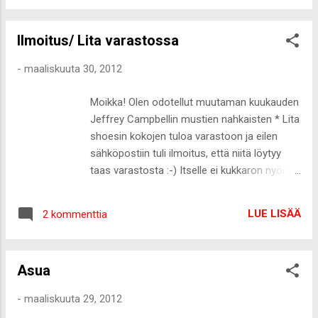
Ilmoitus/ Lita varastossa
-
maaliskuuta 30, 2012
Moikka! Olen odotellut muutaman kuukauden
Jeffrey Campbellin mustien nahkaisten * Lita
shoesin kokojen tuloa varastoon ja eilen
sähköpostiin tuli ilmoitus, että niitä löytyy
taas varastosta :-) Itselle ei kukkaron nyörit
anna tällä hetkellä periksi eikä tällä polvella
muutenkaan koroilla hetkeen kävellä, mutta
LUE LISÄÄ
2 kommenttia
jos joku on niitä odotellut, niin nyt niitä taas
saa :-)
Asua
-
maaliskuuta 29, 2012