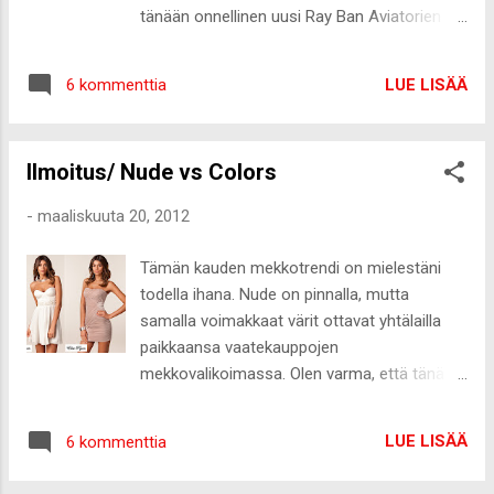
magneettikuvaukseen, joten silloin ollaan
tänään onnellinen uusi Ray Ban Aviatorien
taas hieman fiksumpia mitä tän polven
onnellinen omistaja :-) Tilasin lasit *
kanssa tehdään. Mutta joo, nyt lähen tän
Fashionstorelta maanantai-iltana ja tänään
hökötyksen kanssa töihin
LUE LISÄÄ
6 kommenttia
oli jo perillä. Maksut sun muut meni todella
laskettelukeskukseen. Olinhan mä
mallikkaasti, eli voin lämpimästi suositella :-)
ruhtinaaliset 25min tässä kotona, kun tulin
Lasit maksoivat 145euroa ja malli RB3025-
juuri Vilasta töistä :-D Uni ainakin maittanut...
Ilmoitus/ Nude vs Colors
W0879, sangat Gunmetal ja linssit Crystal
green.
-
maaliskuuta 20, 2012
Tämän kauden mekkotrendi on mielestäni
todella ihana. Nude on pinnalla, mutta
samalla voimakkaat värit ottavat yhtälailla
paikkaansa vaatekauppojen
mekkovalikoimassa. Olen varma, että tänä
vuonna varsinkin rippi- ja ylioppilasjuhlissa
nähdään mekkojen kirjossa voimakkaita kuin
LUE LISÄÄ
6 kommenttia
puuterisia sävyjäkin :-) Itse ainakin haluisin
todella paljon jonkun ihanan oikein kirkkaan