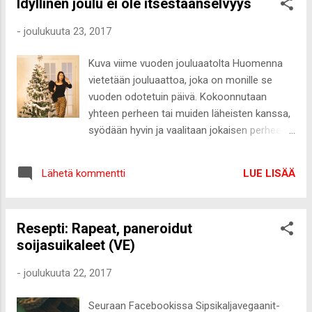
Idyllinen joulu ei ole itsestäänselvyys
sai todella ikävän aloituksen ja kotimatkalla
töistä kohti Mäntsälää ajoin todella pahan
-
joulukuuta 23, 2017
kolarin toisen auton kanssa. Ei huolta, minä
sekä vastapuolen autossa olleet ovat
Kuva viime vuoden jouluaatolta Huomenna
kunnossa lukuun ottamatta pieniä
vietetään jouluaattoa, joka on monille se
kolarinmerkkejä, kuten niskakipua ja
vuoden odotetuin päivä. Kokoonnutaan
mustelmia ja itseä koristaa nyt polvien
yhteen perheen tai muiden läheisten kanssa,
sisäsyrjiä komeat mustelmat, jotka
syödään hyvin ja vaalitaan jokaisen perheen
aiheutuivat iskusta. Molemmat autot ovat
omia perinteitä. Jos minun pitäisi valita yksi
aivan lunastuskuntoisia, mutta tärkein on,
sana, jolla kuvailisin joulua, olisi se
ettei heille tai itselle sattunut mitään.
LUE LISÄÄ
Lähetä kommentti
ehdottomasti yhdessäolo. Ei jouluruoka, ei
Tapahtuma sai alkunsa, kun huomasin
tunnelma, ei lumi tai lahjat. Tärkeintä minulle
Hyvinkää-Mäntsälä väliä ajaessani vastaan
on, että minulla on mahdollisuus viettää
tulevan aurausauton, jota minun oli pakko
Resepti: Rapeat, paneroidut
jouluaatto ja joulupäivä perheen kesken ja
lähteä väistämään penkkaan päin. ...
soijasuikaleet (VE)
nauttia siitä, että olemme kokoontuneet
isolla porukalla joulunviettoon. Joka vuosi
-
joulukuuta 22, 2017
odotan joulua, enkä voisi kuvitellakaan
olevani joulun pyhien aikaan esimerkiksi
Seuraan Facebookissa Sipsikaljavegaanit-