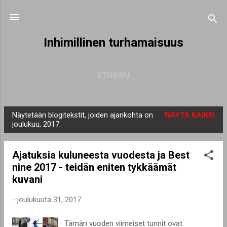
Siirry pääsisältöön
Inhimillinen turhamaisuus
ETUSIVU
Näytetään blogitekstit, joiden ajankohta on
NÄYTÄ KAIKKI
T
joulukuu, 2017.
e
k
Ajatuksia kuluneesta vuodesta ja Best
s
nine 2017 - teidän eniten tykkäämät
t
kuvani
i
t
-
joulukuuta 31, 2017
Tämän vuoden viimeiset tunnit ovat