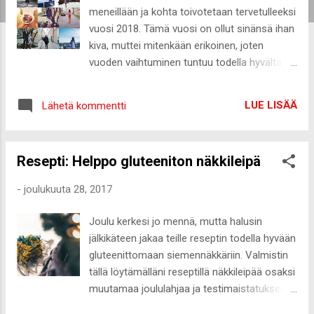
meneillään ja kohta toivotetaan tervetulleeksi
vuosi 2018. Tämä vuosi on ollut sinänsä ihan
kiva, muttei mitenkään erikoinen, joten
vuoden vaihtuminen tuntuu todella hyvältä.
Vuodet 2015 ja 2016 olivat sen verran
spesiaaleja, että tämä vuosi on tuntunut
LUE LISÄÄ
Lähetä kommentti
niihin verrattuna aika mitättömältä. Vaikka
asuin suurimman osan vuodesta Tallinnassa,
siitä huolimatta tämä vuosi on mennyt
Resepti: Helppo gluteeniton näkkileipä
jotenkin aivan ohi. Huono luonteenpiirteeni
on, että minun on välillä todella vaikea
-
joulukuuta 28, 2017
sopeutua ja tyytyä tasaiseen arkeen ja alan
kaipaamaan todella herkästi muutosta
Joulu kerkesi jo mennä, mutta halusin
elämääni. Tunne, että jotain puuttuu, alkaa
jälkikäteen jakaa teille reseptin todella hyvään
kalvamaan mieltä. Stressin keskellä tuo piirre
gluteenittomaan siemennäkkäriin. Valmistin
tulee todella helposti esiin ja kesästä lähtien
tällä löytämälläni reseptillä näkkileipää osaksi
olo on ollut todella levoton. Toivotaan, että
muutamaa joululahjaa ja testimaistatuksen
vuoden vaihtuminen tasaisi fiilistä ja
perusteella tämä tulee aivan varmana