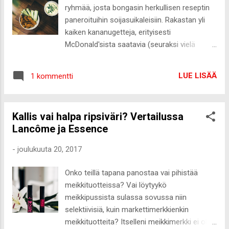
lomamatkalla. Jouluuni ei liity ahdistusta,
ryhmää, josta bongasin herkullisen reseptin
pelkoa, puutetta jouluruoasta tai niitä kaikista
paneroituihin soijasuikaleisiin. Rakastan yli
surullisimpia, perheväkivaltaa tai
kaiken kananugetteja, erityisesti
alkoholismia. Lapsena pieneen mieleeni ei
McDonald'sista saatavia (seuraksi vielä
edes tullut, ettei joulu ole kaikkilla
barbecue ja hapanimelädipit ❤️), mutta
samanlainen, kuin minun perheessäni.
luonnollisesti kasvissyöjäksi ryhtymisen
Joulunodotukseeni kuului tuolloin lahjalistan
LUE LISÄÄ
1 kommentti
jälkeen olen saanut heittää hyvästit noille
tekeminen Joulupukille, joulukalenterin
herkkupaloille. Ylipäätänsä kaikki paneroitu
luukkujen availua ja k...
on aivan huippuhyvää, joten vinkki Santa
Kallis vai halpa ripsiväri? Vertailussa
Marian valmisseoksella paneroiduista
Lancôme ja Essence
soijasuikaleista herätti heti mielenkiintoni.
Hesburgeristahan saa hieman saman tyylisiä
-
joulukuuta 20, 2017
rapeita soijasuikaleita, mutta kerran niitä
maistaneena en enää uudestaan niitä halua
Onko teillä tapana panostaa vai pihistää
syödä. Itse tehty on melkein aina parempaa,
meikkituotteissa? Vai löytyykö
joten lähdin testailemaan vastaavien
meikkipussista sulassa sovussa niin
tekemistö omassa kotikeittiössä. Crispy
selektiivisiä, kuin markettimerkkienkin
Chicken-mausteseoksen nimestä huolimatta
meikkituotteita? Itselleni meikkimerkki ei ole
tuote on vegaani, joten se soveltuu