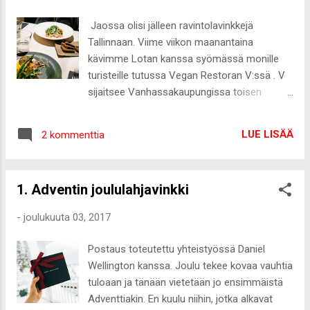
vinkata potentiaalisesta joululahjasta itselle
tai vaikka omalle äidilleen tai siskolle.
Jaossa olisi jälleen ravintolavinkkejä
Epilaattori on ollut omalla ostoslistalla vuosi
Tallinnaan. Viime viikon maanantaina
kausia, mutta aina sen hankkiminen on vain
kävimme Lotan kanssa syömässä monille
jäänyt tai olen unohtanut sen täysin. Olen
turisteille tutussa Vegan Restoran V:ssä . V
muutenkin niin laiska ajelemaan sääriäni,
sijaitsee Vanhassakaupungissa toisen
joten ei mikään ihme, ettei epilaattorin
legendaarisen ravintolan, Rataskaevu 16:sta
hankkiminen ole jatkuvasti muistunut
kupeessa Rataskaevu-kadulla, aivan Raekoja
mieleen! Viime kuussa epilaattori muistui
LUE LISÄÄ
2 kommenttia
platsin tuntumassa. Ihan ensimmäisenä
jälleen mieleeni ja nyt sain viimein hankittua
annan vinkin, että tuonne kannattaa
sellaisen i...
ehdottomasti varata pöytä. Soitin tuona
1. Adventin joululahjavinkki
maanantaina aamupäivällä pöytävarausta
samalle illalle ja ainoa vapaa oli klo 17:30.
-
joulukuuta 03, 2017
Onneksi aika sopi meille molemmille ja
pääsin käymään tuolla vielä ennen
Postaus toteutettu yhteistyössä Daniel
Tallinnasta pois muuttoa. Ja kyllä kannatti!
Wellington kanssa. Joulu tekee kovaa vauhtia
Ravintolan kaikki annokset ovat vegaanisia,
tuloaan ja tänään vietetään jo ensimmäistä
jonka voi jo päätellä pelkästä nimestäkin.
Adventtiakin. En kuulu niihin, jotka alkavat
Listalta löytyy myös hyvä määrä