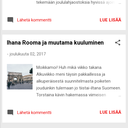
tekemään joululahjaostoksia hyvissä ajoin
gluteenittomia sekä myös vehnättömiä
vaan havahdun aikaisintaan kuun vaihtuessa
annoksia. Hintataso on oikein edullinen ja
marraskuusta joulukuuksi, että pitäisi miettiä
pyöreästi 25 eurolla syö alkupalasta
LUE LISÄÄ
Lähetä kommentti
vähän joululahjojakin. Onneksi vielä ei ole
jälkiruokaan ja summaan mahtuu hyvin
kiire, mutta jos netistä aikoo jotain tilata,
lasillinen viiniäkin. Monipuolisen menun ja
täytyy olla hyvissä ajoin liikenteessä
hyvän ruoan lisäksi ravintolan tunnelma on
Ihana Rooma ja muutama kuuluminen
joulupostin ruuhkautumisen vuoksi.
ihana. Nätti vanha sisustus...
Kokemuksesta voin kertoa, että parina
-
joulukuuta 02, 2017
jouluna olen joutunut panikoimaan paria
päivää ennen jouluaattoa sitä, että kerkiääkö
Moikkamoi! Huh mikä viikko takana.
joululahjat saapua ajoissa! Rannekello on
Alkuviikko meni täysin pakkaillessa ja
aina toimiva lahja henkilöstä riippumatta ja
alkuperäisestä suunnitelmasta poiketen
Daniel Wellington on lisännyt
jouduinkin tulemaan jo tiistai-iltana Suomeen.
nettikauppaansa mahdollisuuden luoda
Torstaina kävin hakemassa viimeisen
saajalleen sopiva ainutlaatuinen lahjasetti *.
muuttokuorman Tallinnasta ja
Kauniiseen pakettiin saa valita haluamansa
luovuttamassa avaimet, joten nyt asutaan
kellon ja lisäksi kauniin rannerenkaan tai
LUE LISÄÄ
Lähetä kommentti
jälleen virallisesti Suomessa. Suomen
vaihtorannekeen. Sain itselleni Daniel
sosiaaliturvaan en kuulu vieläkään ja
Wellingtonilta aikaisena joululahjana Classic