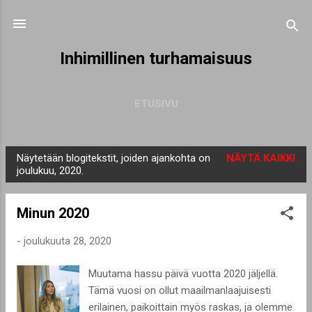
Siirry pääsisältöön
Inhimillinen turhamaisuus
ETUSIVU
Näytetään blogitekstit, joiden ajankohta on
NÄYTÄ KAIKKI
T
joulukuu, 2020.
e
k
Minun 2020
s
t
-
joulukuuta 28, 2020
i
Muutama hassu päivä vuotta 2020 jäljellä.
t
Tämä vuosi on ollut maailmanlaajuisesti
erilainen, paikoittain myös raskas, ja olemme