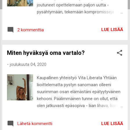
joutuneet opettelemaan paljon uutta -
pysähtymään, tekemään kompromisseja
yhteisen hyvän vuoksi ja muuttamaan
tapojamme. On ollut pakko toimia toisin,
LUE LISÄÄ
2 kommenttia
jotta voimme vielä joskus palata siihen, mitä
meidän normaali on ollut. Vapaus matkustaa,
nähdä ihmisten kasvot ilman maskeja ja olla
Miten hyväksyä oma vartalo?
fyysisesti yhdessä ilman epävarmuutta.
Tuskin tulemme palaamaan koskaan täysin
-
joulukuuta 04, 2020
samaan, kuin millaista esimerkiksi 365 päivää
sitten oli, mutta parempaa päin ollaan
Kaupallinen yhteistyö Vita Liberata Yhtään
menossa. Kohti uutta normaalimpaa ja
liioittelematta pystyn sanomaan olleeni
vapaampaa normaalia. Mitä minulle jäi käteen
suurimman osan elämästäni epätyytyväinen
vuodesta 2020? Paljon muistoja,
kehooni. Päälimmäinen tunne on ollut, että
kriittisemmän itsereflektion oppiminen ja
olen jatkuvasti epäsopiva - liian lihava, liian
taito kuunnella enemmän omaa tahtoani.
paksu, liian lihakseton, liian muodoton, liian
Olen oppinut kieltäytymään, vaatimaan
rasvainen. Olen tuntenut oman kehoni olevan
enemmän ja löytämään tasapainon muun
LUE LISÄÄ
Lähetä kommentti
ruma ja sen kautta tuntenut koko olemukseni