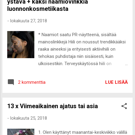
ystävä + kaksi naamiovinkkiä
monipuolinen ravintolatarjonta, jonka hinta-
luonnonkosmetiikasta
laatusuhde on erinomainen. Ylipäätänsäkin
virolaisilla on tapana käydä paljon ulkona
-
lokakuuta 27, 2018
syömässä ihan pitkin viikkoa ja lähes aina,
meni syömään mikä viikonpäivä tahansa, on
* Naamiot saatu PR-näytteenä, sisältää
pöytävaraus ehdoton. Toisena tulee
mainoslinkkejä Hiili on noussut trendikkääksi
ehdottomasti Hollanti. Hollannissa on ihana
raaka aineeksi ja erityisesti aktiivihiili on
borrel- kulttuuri, eli after workeilla ja "yksillä"
tehokas puhdistaja niin sisäisesti, kuin
käydään ahkerasti ja muutenkin ulkona
ulkoisestikin. Terveyskäytössä hiili on
käydään paljon syömässä. Parhaat
varmasti monelle tullut tutuimmaksi
nähtävyydet Hollanti vie voiton! Maa on
apteekeissa myytävänä lääkehiilenä, jolla
todella kaunis ja lähes jokainen kaupunki on
LUE LISÄÄ
2 kommenttia
puhdistetaan elimistöä muun muassa
jo itsessään y...
myrkytystiloissa. Hyvinvointikäyttöön
tarkoitettuna aktiivihiiltä on taas alettu
13 x Viimeaikainen ajatus tai asia
käyttämään paljon tabletteina ja puhtaana
jauheena esimerkiksi kehon puhdistukseen
-
lokakuuta 25, 2018
sen detoksifioivan tehon vuoksi.
Aktiivihiilijauhetta voi muuten myös lisätä
1. Olen käyttänyt maanantai-keskiviikko välillä