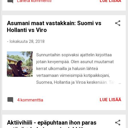
itsekseni julkisilla paikoilla näitä kuunnellessa.
LUE LISÄÄ
Lähetä kommentti
hieman mukaillen. Resepti on nyt todella
Lempitapani rentoutua on katsoa yksin
ajankohtainen, koska siinä on tämän hetken
päivän Salatut el...
sesonkikasvista kurpitsaa. Kurpitsa on yksi
Asumani maat vastakkain: Suomi vs
oma lempikasvis ja kurpitsasesongin
Hollanti vs Viro
startatessa sitä löytyy jatkuvasti eri lajikkeina
jääkaapistani. Niin hyvää keitoissa, lisukkeena
-
lokakuuta 28, 2018
tai vaikka leivonnaisessa, kuten tässä
reseptissä! Hävettää myöntää, etten ole
Sunnuntaihin sopivaksi ajattelin kirjoittaa
koskaan tehnyt itse banaanileipää. Syönyt
jotain kevyempää. Olen asunut muutamat
olen sitä kylläkin monet kerrat (niin herkkua!),
kerrat ulkomailla ja halusin lähteä
mutta ei ole vain tullut tehtyä sitä itse, vaikka
vertaamaan viimeisimpiä kotipaikkojani,
se on todella helppo ja nopeatekoinen.
Suomea, Hollantia ja Viroa keskenään. Tämä
Alustuksesta huolimatta en jaa teille
ei ole mikään tosikkobattle kolmen maan
banaanileivän reseptiä, mutta hieman
välillä, vaan oli hauska lähteä muistelemaan
samantyyppisen, jossa pääosassa on
LUE LISÄÄ
4 kommenttia
näitä kolmea maata ja ottamaan selvää mikä
kurpitsasose. Reseptiä varten valmistin
maa vie voiton missäkin kategoriassa. Sitten
kurpitsasoseen itse ...
kysymyksiin! Paras ruokakulttuuri Pakko
Aktiivihiili - epäpuhtaan ihon paras
vastata Viro. Virossa on todella