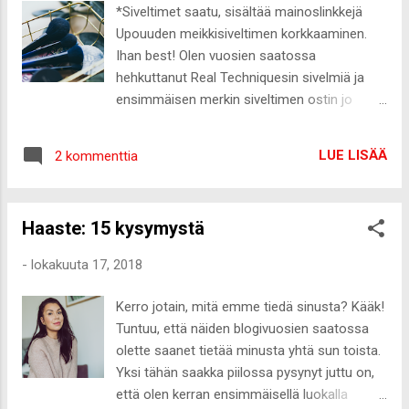
raikkaita. Nyt, syksyn tultua, blenderissäni
*Siveltimet saatu, sisältää mainoslinkkejä
pyörii paksumpia raaka-aineita, kuten
Upouuden meikkisiveltimen korkkaaminen.
banaania ja avokadoa. Makuyhdistelmätkin
Ihan best! Olen vuosien saatossa
muuttuvat täyteläisiksi ja smoothieta
hehkuttanut Real Techniquesin sivelmiä ja
juodessa tuntuu samalta, kuin pitkässä,
ensimmäisen merkin siveltimen ostin jo
lämpimässä halauksessa - tulee hyvä fiilis
ennen niiden saapumista Suomeen. Ja
mielelle ja keholle. Paljon vihreää sisältävät,
kyseinen poskipunasivellin muuten palvelee
ravintorikkaat smoothiet tuovat reippaasti
LUE LISÄÄ
2 kommenttia
edelleen! Real Techniques on jotenkin iskenyt
energiaa ja virkeyttä, mutta siitä huolimatta
minuun todella kovaa: hinta-laatusuhde on
kahvi on ihan ykkönen, jos olo tuntuu todella
täydellinen, siveltimien ulkonäkö miellyttää,
väsyneel...
Haaste: 15 kysymystä
varret ovat tarpeeksi pitkiä ja kaikki tuotteet
ovat 100% vegaanisia. Ja kaikki omistamani
-
lokakuuta 17, 2018
siveltimet todellakin kestävät käyttöä. Pesen
nykyään jokaisen siveltimeni lähes jokaisen
Kerro jotain, mitä emme tiedä sinusta? Kääk!
käytön jälkeen ja edelleenkin esimerkiksi tuo
Tuntuu, että näiden blogivuosien saatossa
vähintään kuusi vuotta vanha
olette saanet tietää minusta yhtä sun toista.
poskipunasivellinen on harjaosaltaan kuin
Yksi tähän saakka piilossa pysynyt juttu on,
uusi. Reilun kympin sivellintä on tosiaankin
että olen kerran ensimmäisellä luokalla
käytetty koko rahan edestä ja edelleen