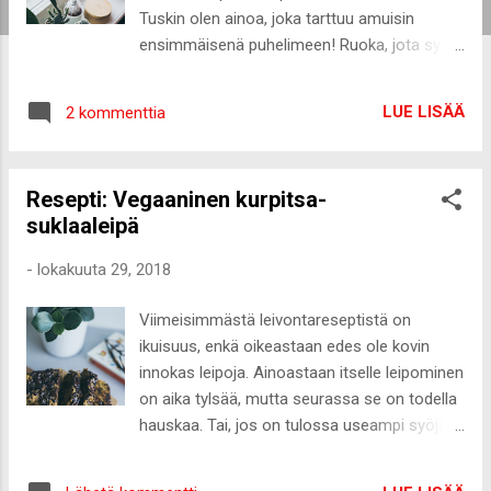
Tuskin olen ainoa, joka tarttuu amuisin
ensimmäisenä puhelimeen! Ruoka, jota syön
usein on linssikeitto. Niin hyvää ja helppo
tehdä! Salainen kykyni on vältellä viimeiseen
LUE LISÄÄ
2 kommenttia
asti tylsien asioiden tekoa. Kuten lattioiden
pesua, pakkaamista tai hiustenpesua.
Lapsuuden haaveammattini oli taidemaalari.
Resepti: Vegaaninen kurpitsa-
Piirsin paljon pienenä ja alle kouluikäisenä
suklaaleipä
totesin, että minusta tulee isonta
taidemaalari. Jos saisin yhden supervoiman,
-
lokakuuta 29, 2018
se olisi itseni teleporttaaminen. Vihaan
odottelua ja matkustamista, joten tuon
Viimeisimmästä leivontareseptistä on
taidon ansiosta voisin sanoa heipat
ikuisuus, enkä oikeastaan edes ole kovin
aikaavievälle matkaamiselle! Tämän hetken
innokas leipoja. Ainoastaan itselle leipominen
lempi podcastini on Kaverin puolesta
on aika tylsää, mutta seurassa se on todella
kyselen. Ihan super hauska ja jaksot ovat
hauskaa. Tai, jos on tulossa useampi syöjä.
sopivan pituisia piristämään arkipäivän
Nyt kuitenkin oli pakko laittaa yksi
lomassa. Olen niin monta kertaa naureskellut
bongaamani resepti kokeiluun, jonka toteutin