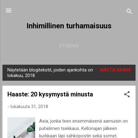
Siirry pääsisältöön
Inhimillinen turhamaisuus
ETUSIVU
Näytetään blogitekstit, joiden ajankohta on
NÄYTÄ KAIKKI
T
lokakuu, 2018.
e
k
Haaste: 20 kysymystä minusta
s
t
-
lokakuuta 31, 2018
i
Asia, jonka teen ensimmäisenä aamuisin on
t
puhelimen tsekkaus. Kellonajan jälkeen
kurkkaan läpi sähköpostin sekä somet.