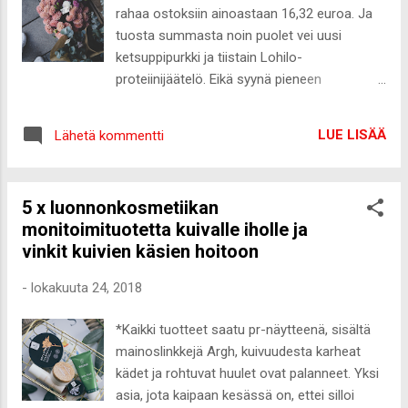
resepteihin! Miltä kuulostaisi vaikka
rahaa ostoksiin ainoastaan 16,32 euroa. Ja
terveelliset, aktiivihiiltä sisältävät detox-
tuosta summasta noin puolet vei uusi
muffinit? Vaikka itse fanitan aktiivihiiltä,
ketsuppipurkki ja tiistain Lohilo-
toistaiseksi olen käyttänyt sitä ainoastaan
proteiinijäätelö. Eikä syynä pieneen
ihonhoidossa. Aktiivihiili (löytyy
rahankäyttöön ole edes ollut lähes tyhjä tili,
ainesosaluettelosta nimellä Charcoal
vaan ihan huomaamatta rahaa ei ole kulunut.
Powder ) on noussut raaka-aineeksi, jota
LUE LISÄÄ
Lähetä kommentti
Hyvä näin! 2. Tämän viikon maanantaina
yritän bongailla käyttämistäni
Spotifyn minulle laatima Viikon suositukset-
kasvonaamioista. Kosmetiikassa aktiivihiili
soittolista oli erityisen hyvä. Aloitan joka
on ihana raaka-aine, koska se on
5 x luonnonkosmetiikan
maanantain kuuntelemalla kyseistä
hellävarainen, mutta tehokas ...
monitoimituotetta kuivalle iholle ja
soittolistaa, josta usein tuleekin viikon
vinkit kuivien käsien hoitoon
soitetuin soittolista. Viikonloppuisin alan
oikein odottamaan maanantaita, jotta saan
-
lokakuuta 24, 2018
uudet biisit kuunteluun. 3. Söin viikonloppuna
jo ensimmäisen levyllisen Fazerin
*Kaikki tuotteet saatu pr-näytteenä, sisältä
joulusuklaata. Tai sitä perinteistä
mainoslinkkejä Argh, kuivuudesta karheat
joulusuklaata ei taida enää olla 200g levyinä,
kädet ja rohtuvat huulet ovat palanneet. Yksi
mutta ostin sitä mantelilla, karpalolla ja
asia, jota kaipaan kesässä on, ettei silloi
jouluisilla mausteilla maustettua suklaata.