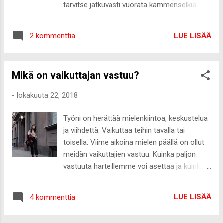
tarvitse jatkuvasti vuorata kämmenselkiä
Ah, niin hyvää!!!! Voisin syödä tuota ympäri
paksulla kerroksella. Kärsin aina läpi talven
vuoden. 4. Joulusta puheenollen , odotan sitä
inhottavasta käsien kuivumisesta, joka näkyy
ihan kamalasti. Eilen bongasin jo jouluvaloja
LUE LISÄÄ
2 kommenttia
muun muassa sormien välien ja rystysien
Stockmanni...
hilseilynä. Käsirasvaa ja voiteita kuluu purkki
jos toinenkin talven aikana. Käsien hoidossa
Mikä on vaikuttajan vastuu?
olen suosiolla jättänyt kevyet käsirasvat
hankkimatta ja hoidan kuivuutta tehokkailla ja
-
lokakuuta 22, 2018
paksuilla voiteilla ja öljyillä. Ihan parhaiksi olen
todennut paksut monitoimivoiteet ja -voit
Työni on herättää mielenkiintoa, keskustelua
sekä erilaiset balmit, joilla voi käsien lisäksi
ja viihdettä. Vaikuttaa teihin tavalla tai
kosteuttaa koko kropan huulia myöten.
toisella. Viime aikoina mielen päällä on ollut
Käytin vuosia apteekista saatavia, kuivan
meidän vaikuttajien vastuu. Kuinka paljon
ihon hoitoon tarkoitettuja tuotteita.
vastuuta harteillemme voi asettaa ja kuinka
Ihonhoitotuotteitteni vaihtuessa jatkuvasti
paljon meiltä voi vaatia? Miten minä koen
kohti luonnollisempia tuotteita, olen löytänyt
oman vastuuni sisällöstä, jota jaan teidän
luonnonkosmetiikasta ihan mahtavia
LUE LISÄÄ
4 kommenttia
kanssanne? Aihe alkoi pyöriä päässäni
tuotteita, jotka sisältävät tutkitusti tehokkaita
erityisen paljon saadessani seuraavan
ainesosia hoitamaan kui...