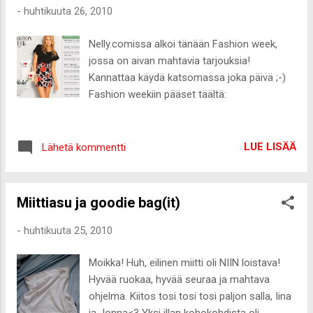
Mitä tykkäsitte uusista lookeista? ps.
-
huhtikuuta 26, 2010
Huomenna miittipostaus!
Nelly.comissa alkoi tänään Fashion week,
jossa on aivan mahtavia tarjouksia!
Kannattaa käydä katsomassa joka päivä ;-)
Fashion weekiin pääset täältä:
LUE LISÄÄ
Lähetä kommentti
Miittiasu ja goodie bag(it)
-
huhtikuuta 25, 2010
Moikka! Huh, eilinen miitti oli NIIN loistava!
Hyvää ruokaa, hyvää seuraa ja mahtava
ohjelma. Kiitos tosi tosi tosi paljon salla, Iina