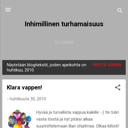
Siirry pääsisältöön
Inhimillinen turhamaisuus
ETUSIVU
Näytetään blogitekstit, joiden ajankohta on
NÄYTÄ KAIKKI
T
huhtikuu, 2010.
e
k
Klara vappen!
s
t
-
huhtikuuta 30, 2010
i
Hyvää ja turvallista vappua kaikille :-) Ite tulin
t
vasta töistä ja nyt pitäisi alkaa
suunnittelemaan illan ohjelmaa. Olkaa kiltisti!