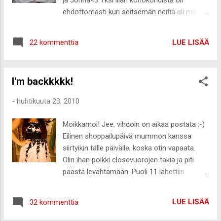
ja Jonna<3 Yksi illan kohokohdista oli
ehdottomasti kun seitsemän neitiä eli minä,
Noora , Sofia , Cheryll , Sharon , Anniina ja
Emma tungettiin kaikki mun 4paikkaiseen
LUE LISÄÄ
22 kommenttia
autoon ja suunnattiin sillä keskustaan :-D
Meni hetki jo pelkän nauramisen takia saada
kaikki mahtumaan sinne. Saatiin myös
I'm backkkkk!
HIEMAN huomiota varsinkin miespuolisilta
autoilijoilta... En nyt jaksa alkaa
-
huhtikuuta 23, 2010
pienentelemään ja valkkaamaan miljoonista
miittikuvista tänne, joten tein helpomman eli
Moikkamoi! Jee, vihdoin on aikaa postata :-)
esittelen miittiasun ja goodie bagien sisällön
Eilinen shoppailupäivä mummon kanssa
:-) Asu näytti tältä Tuubitoppi Only, shortsit
siirtyikin tälle päivälle, koska otin vapaata.
Gina tricot, kengät Nelly, korut Nomination,
Olin ihan poikki closevuorojen takia ja piti
Guess ja Lindex Ja sitten massiiviseen
päästä levähtämään. Puoli 11 lähettiin
goodie bagiin Muut kuului yhteiseen goodie
Helsinkiin metsästämään sitä yo-mekkoa.
bagiin, paitsi Helena Rubinsteinin
Ainut mekko jonka jaksoin edes kuvata oli
itseruskettuvat, jotka voitin arvonnassa :-)
LUE LISÄÄ
32 kommenttia
joku tällänen 250euron mekko
Nyt jatkan lemppariblogien parissa ja
Stockmannilta, mutta ei tääkään ole kiva.