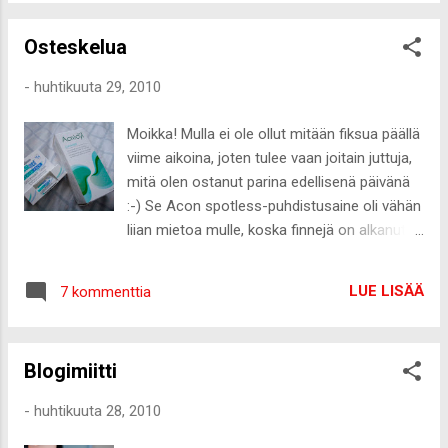
odotellessa!
Osteskelua
-
huhtikuuta 29, 2010
Moikka! Mulla ei ole ollut mitään fiksua päällä
viime aikoina, joten tulee vaan joitain juttuja,
mitä olen ostanut parina edellisenä päivänä
:-) Se Acon spotless-puhdistusaine oli vähän
liian mietoa mulle, koska finnejä on alkanut
pukkaamaan Mäkkiin töihin menon jälkeen.
Nyt päätin koittaa Acnicyl-puhdistusainetta.
LUE LISÄÄ
7 kommenttia
Toivotaan että auttaa :-) Hintaa oli n.13e.
Lisäksi ostin uuden geelipuikon finneille, n.6e
Iconin musta luomiväri 5,6e (muistaakseni)
Blogimiitti
Emotion Lindexistä kaksi rannekorua alesta
(ota 2, maksa 1) yhteensä 2euroa Raitapaita
-
huhtikuuta 28, 2010
ja vajaamittaiset, nilkat näkyviin jättävät
Chinot alesta yhteensä 10e (ota 2, maksa 1)