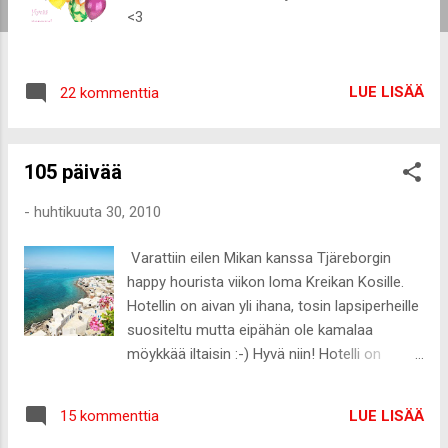
<3
LUE LISÄÄ
22 kommenttia
105 päivää
-
huhtikuuta 30, 2010
Varattiin eilen Mikan kanssa Tjäreborgin
happy hourista viikon loma Kreikan Kosille.
Hotellin on aivan yli ihana, tosin lapsiperheille
suositeltu mutta eipähän ole kamalaa
möykkää iltaisin :-) Hyvä niin! Hotelli on
Peridis family resort , huoneistohotelli ihan
keskustassa ja puolen kilometrin päässä
LUE LISÄÄ
15 kommenttia
rannasta. Matka on 13.-20.8. Sitä