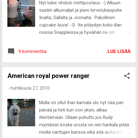
Nyt tulee vihdoin miittipostaus :-) Alkuun
Tollasia ostoksia :-) Äiti osti sen Italialaisen
saatiin alkumaljat ja pieni tervetuliaispuhe
Lorenzon kanssa yhteiseksi keskarinartun,
Iinalta, Sallalta ja Jonnalta. Pakollinen
joka tosin lähtee Italiaan Lorenzolle. Tänään
cupcake-kuva! :-D Ite pitäydyin koko illan
hain sen, koska äiti on Jenkeissä
noissa Snappleissa ja hyviähän ne oli!
koiranäyttelyssä ja se oli vierailulla Rudyn
Marianna on NIIN masentava. Miten joku voi
kanssa Mikalla :-) Nyt teen vikat koulujutut ja
näyttää noin kauniilta kuvassa ihan
sitten töihin iltavuoroon. Moikka! ps. En tiiä
LUE LISÄÄ
9 kommenttia
vahingossa? Tigin kouluttaja ja pintaa -
yhtään mitä teen huomenna... KRIISI!
blogin Mikko Pupulandian Jenni sai ihanat
kiharat GHD-raudalla tehtynä Mikon
American royal power ranger
käsittelyssä. Dallas look-a-like! Miitti oli aivan
super mahtava :-) Vähän harmittaa kun
-
huhtikuuta 27, 2010
porukka jakautui jatkopaikkojen suhteen. Olisi
ollut kiva vielä jatkaa yhdessä. Joskun vielä
Mulla on ollut ihan kamala olo nyt nää pari
uudestaan, eikö?
päivää ja heti kun oon yksin, alkaa
itkettämään. Ollaan puhuttu jos Rudy
myytäisiin koska urosta on niin hankala pitää
meillä narttujen kanssa eikä sitä aiota leikata.