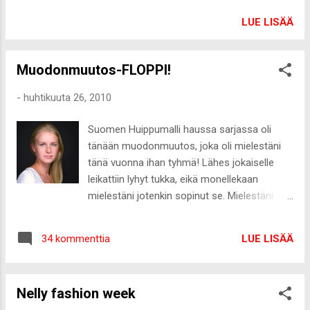
Nyt sille olisi löytynyt ostajat ja mun pitäisi
päättää mitä teen. Luovunko siitä ja saan
LUE LISÄÄ
myöhemmin uuden narttupennun vai pidänkö
Rudyn. Valehtelematta en oo ikinä joutunut
Muodonmuutos-FLOPPI!
tekemään näin vaikeaa päätöstä. Rakastan
Rudya ihan kamalasti ja on aina ihana nähdä
-
huhtikuuta 26, 2010
sitä ja huomata että sillä on ollut ikävä mua.
Se on ihan mun poika ja muutenkin sillain
Suomen Huippumalli haussa sarjassa oli
aika vaikea luonne, koska on niin arka ja sillä
tänään muodonmuutos, joka oli mielestäni
kestää saada luottamusta muihin. Muiden
tänä vuonna ihan tyhmä! Lähes jokaiselle
koirien juoksujen takia se joutuu usein
leikattiin lyhyt tukka, eikä monellekaan
yöpymään isossa häkissä ja käymään ulkona
mielestäni jotenkin sopinut se. Mielestäni
erikseen. Ei se tee koiralle hyvää ja se on
kaikista huonoiten kävi Stephanielle, joka
kumminkin jo 2,5vuotta. Tätä se joutuisi vielä
tippuikin. Siis mitä, uusi tukka on KAMALA!
kestämään varmaankin syksyyn, kunnes
LUE LISÄÄ
34 kommenttia
Ennen Jälkeen Jos hiusmuotoilija olisi ollut
muutan pois. Mulle tekee pahaa pitää sitä
Suomalainen, olisi oletettavasti jäänyt pitkä
häkissä, koska muut on vapaana ja en nyt
tukka useammalle ja jollekin olisi jopa laitettu
ole ollut kotonakaan pitämässä sille seuraa.
Nelly fashion week
piudennykset. Mutta kuka tietää, nyt kävi näin.
Ehkä sen oli...