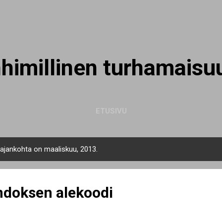
Siirry pääsisältöön
nhimillinen turhamaisu
ETUSIVU
n ajankohta on maaliskuu, 2013.
ndoksen alekoodi