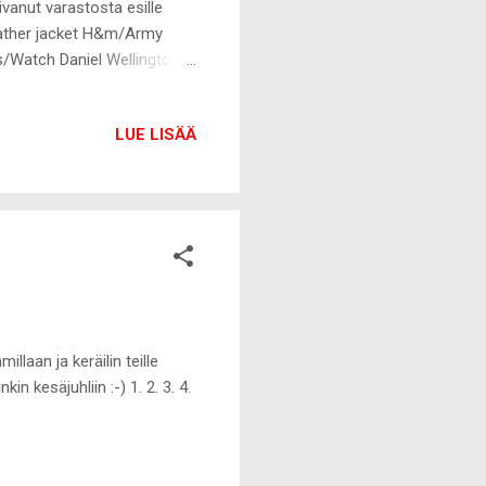
vanut varastosta esille
eather jacket H&m/Army
/Watch Daniel Wellington
oulujuttuja, ennenkuin lähden
hdeksi yöksi. Yritän ainakin
LUE LISÄÄ
emmän :-)
laan ja keräilin teille
in kesäjuhliin :-) 1. 2. 3. 4.