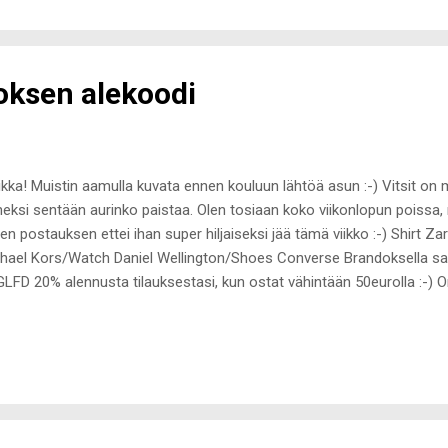
kissa oleva vanulapuilla putsaamiseen soveltuva putsari :-) Kuitenkin 
keen haluan pestä kasvoni oikein kunnolla, joten suihkussa säilytän ku
oksen alekoodi
kka! Muistin aamulla kuvata ennen kouluun lähtöä asun :-) Vitsit on
eksi sentään aurinko paistaa. Olen tosiaan koko viikonlopun poissa
en postauksen ettei ihan super hiljaiseksi jää tämä viikko :-) Shirt Z
hael Kors/Watch Daniel Wellington/Shoes Converse Brandoksella sa
LFD 20% alennusta tilauksestasi, kun ostat vähintään 50eurolla :-) Or
imekko / Vihreät