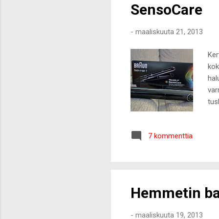
SensoCare
-
maaliskuuta 21, 2013
Ker
kok
hal
var
tus
ett
inn
7 kommenttia
inn
opt
Muu
jäl
Hemmetin ba
-
maaliskuuta 19, 2013