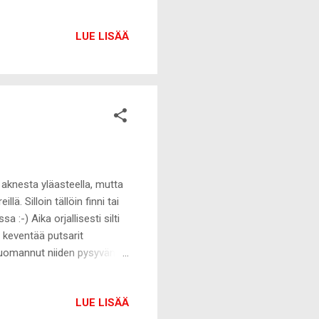
LUE LISÄÄ
 aknesta yläasteella, mutta
llä. Silloin tällöin finni tai
:-) Aika orjallisesti silti
t keventää putsarit
 huomannut niiden pysyvän
vittäiseen meikinpoistoon ja
ettävään aineeseen. Tällä
LUE LISÄÄ
 sellaisessa vihreässä