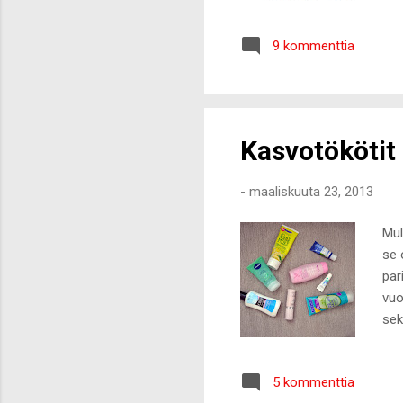
9 kommenttia
Kasvotökötit
-
maaliskuuta 23, 2013
Mul
se o
par
vuo
sek
pal
iho
5 kommenttia
het