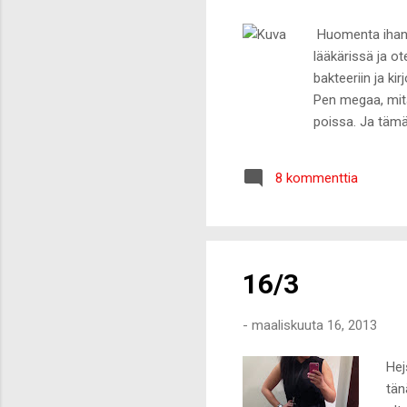
Huomenta ihanat
lääkärissä ja ote
bakteeriin ja kir
Pen megaa, mitä 
poissa. Ja tämä 
Pikkuhiljaa alka
lähinnä enää tu
8 kommenttia
Motivaatio puke
Koulussa on vain
16/3
-
maaliskuuta 16, 2013
Hej
tän