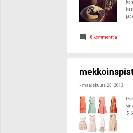
kah
kes
jac
Her
tre
8 kommenttia
par
mekkoinspis
-
maaliskuuta 26, 2013
Pik
vin
5. 6