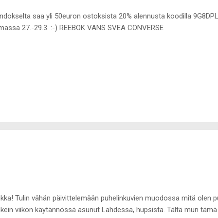
ndokselta saa yli 50euron ostoksista 20% alennusta koodilla 9G8DPL
massa 27.-29.3. :-) REEBOK VANS SVEA CONVERSE
kka! Tulin vähän päivittelemään puhelinkuvien muodossa mitä olen puu
kein viikon käytännössä asunut Lahdessa, hupsista. Tältä mun tämä 