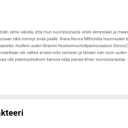
toilin viime viikolla, että mun suoristusrauta veteli viimesiään ja maan
onaan eikä mennyt enää päälle. Ihana Noora Milttonilta huomasikin bl
uaisinko itselleni uuden Braunin hiustenmuotoilijainnovaation SensoC
maankaan ole vaikea arvata mitä vastasin ja tänään sain tuon uuden i
kaa olla pidennyshiuksen kanssa neljä päivää ilman suoristusrautaa
ä hyvää kannatti odottaa! Mutta mistä sitten on kyse? Miksi SensoC
ovaatio? Uusi Braunin Senso Care on maailman ensimmäinen älykäs h
ovatiivinen teknologia on luotu yhdessä Braunin tutkijoiden ja insinöö
imoidun lämpötilan jokaiselle käyttäjälle sopivaksi varmistaen siten t
tamalla digitaalinäytön napinpainalluksella voi määrittää hiusten pit
keen Senso Car...
kteeri