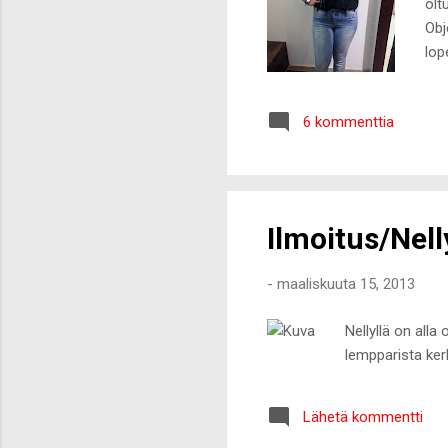
olt
Obj
lop
alu
sii
6 kommenttia
tod
ilm
tod
Ilmoitus/Nel
-
maaliskuuta 15, 2013
Nellyllä on all
lempparista ker
Lähetä kommentti