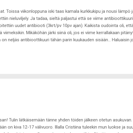
. Toissa viikonloppuna iski taas kamala kurkkukipu ja nousi lämpö ja
ttiin nieluviljely. Ja tadaa, sieltä paljastui että se viime antibioottikuur
joitettiin uudet antibiooti (3krt/pv 10pv ajan). Kaikista oudointa oli, ett
viimeksikin. Mikäköhän järki siinä oli, jos ei viime kerrallakaan pitänyt
on neljäs antibioottikuuri tähän parin kuukauden sisään... Haluaisin jo
a kyllästyttämään, kun olen ollut melkein koko ajan kipeä joulukuusta
olla kurkussa bakteerin muodossa, olen silti pystynyt suht normaalist
utumista kohtaa on ollut aika nollassa, mutta tänään voisi skarpata n
 ruotsia ja sen jälkeen ajattelin vähän yrittää laskea kustannuslasken
san! Tulin lätkäisemään tänne yhden töiden jälkeen otetun asukuvan. Ol
ään on kiva 12-17 välivuoro. Illalla Cristiina tuleekin mun luokse ja suun