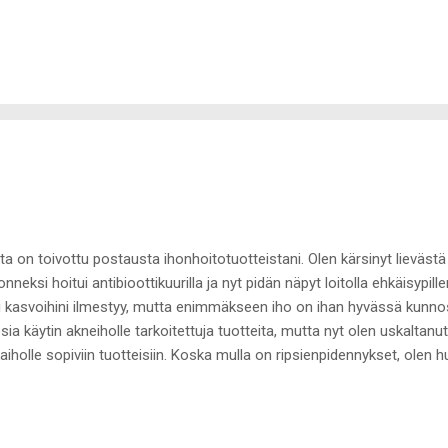
ta on toivottu postausta ihonhoitotuotteistani. Olen kärsinyt lievästä
nneksi hoitui antibioottikuurilla ja nyt pidän näpyt loitolla ehkäisypillerei
i kasvoihini ilmestyy, mutta enimmäkseen iho on ihan hyvässä kunnossa 
sia käytin akneiholle tarkoitettuja tuotteita, mutta nyt olen uskaltanu
aiholle sopiviin tuotteisiin. Koska mulla on ripsienpidennykset, olen
jon parempina ilman päivittäistä vesipesua. Tästä syystä vaihdoin päi
npuhdistukseen tarkoitetun tuotteen voidemaiseen, vanulapuilla käyt
kellä käytössä Olayn conditioning milk. Garnierilla on myös yksi hyvä