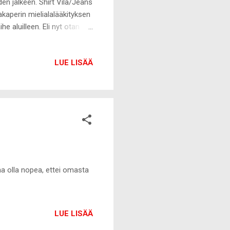
n jälkeen. Shirt Vila/Jeans
kaperin mielialalääkityksen
he aluilleen. Eli nyt otan
jälkeen syön vielä viikon
n kehosta pois. Jännitin
LUE LISÄÄ
 olin kuitenkin koko päivän
ollenkaan. Olen tällä hetkellä
aa olla nopea, ettei omasta
LUE LISÄÄ