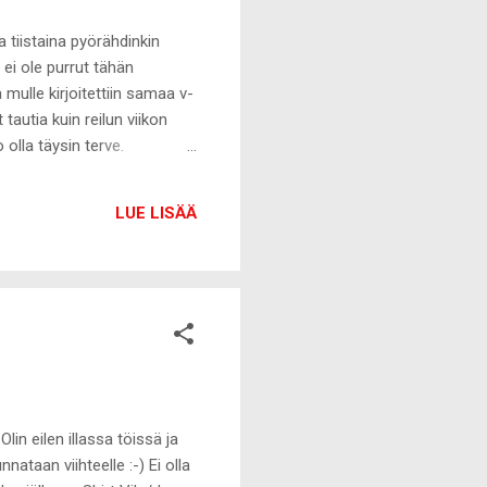
 tiistaina pyörähdinkin
i ei ole purrut tähän
ä mulle kirjoitettiin samaa v-
 tautia kuin reilun viikon
 olla täysin terve.
 asti :-( Koska pöpö on
i hoitamaan työn ja koulun.
LUE LISÄÄ
iin saisitte asukuvaakin.
nan te...
in eilen illassa töissä ja
nataan viihteelle :-) Ei olla