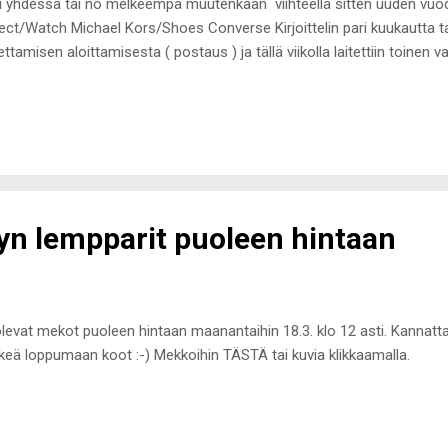
u yhdessä tai no melkeempä muutenkaan viihteellä sitten uuden vuode
ect/Watch Michael Kors/Shoes Converse Kirjoittelin pari kuukautta ta
ettamisen aloittamisesta ( postaus ) ja tällä viikolla laitettiin toinen vai
ksi jäljellä olevia lääkkeitä (Venlafaxin 75mg) joka toinen päivä, jonka 
tä puolitettua minimiannostusta ja sitten pitäisi olla lääke purettu mu
ella paljon ja lykkäsinkin ns lääkevapaata päivää parilla päivällä. Eilen
an lääkettä ja olo oli ihan hyvä, eikä pelkäämiäni vierotusoireita tullut 
ella positiivisin mielin tämän asian kanssa ja kaiken päälle...
lyn lempparit puoleen hintaan
a olevat mekot puoleen hintaan maanantaihin 18.3. klo 12 asti. Kannatt
keä loppumaan koot :-) Mekkoihin TÄSTÄ tai kuvia klikkaamalla.