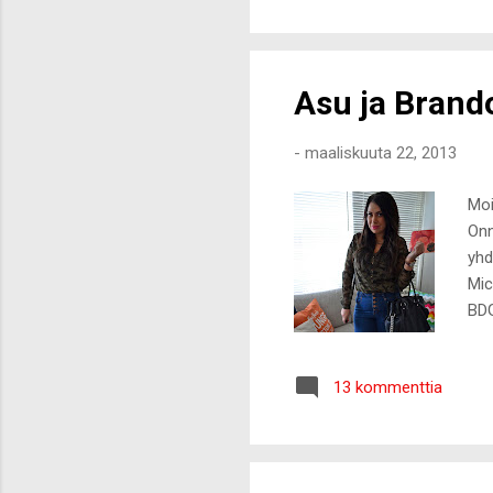
pur
jäl
Asu ja Brand
-
maaliskuuta 22, 2013
Moi
Onn
yhd
Mic
BDG
Mar
13 kommenttia