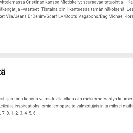
vittelemassa Cristiinan kanssa Mietiskellyt seuraavaa tatuointia Kai
äkengät ja -vaatteet Tiistaina olin liikenteessä tämän näköisenä L
ket Vila/Jeans Dr.Denim/Scarf LV/Boots Vagabond/Bag Michael Kors
kutellut Tortilloilla Ollut koulussa ja opiskellut Nyt teen vielä vähän k
ffaamaan Cristiinaa Mäntsälään ja sitä kautta takaisin Lahteen vielä y
i postausta tehdä viikonloppuna ja ensi viikolla on aikaa postailla en
tä
kuhiljaa tänä kesänä valmistuvilla alkaa olla mekkometsästys kuumimmil
keiksi ja inspiraatioksi omia lemppareita valmistujaisiin ja miksei muihink
. 7. 8. 1. 2. 3. 4. 5. 6.