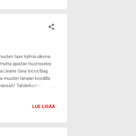
suihkussa tai baari-illan
orivaa, useimmiten ...
 muuten taas kylmä ulkona.
, mutta ajastan huomiseksi
ara/Jeans Gina tricot/Bag
a muuten tänään koodilla
anssit/ Tähdelliset /
LUE LISÄÄ