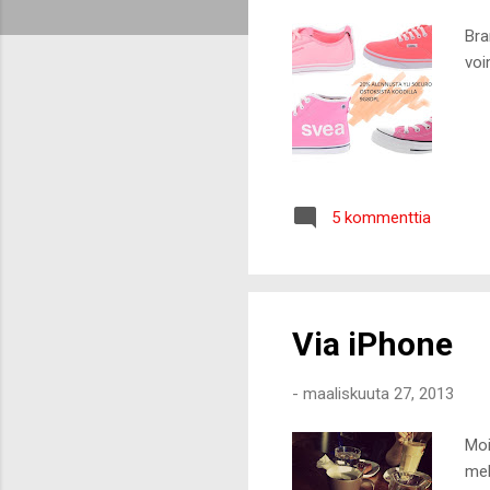
t
Bra
voi
5 kommenttia
Via iPhone
-
maaliskuuta 27, 2013
Moi
mel