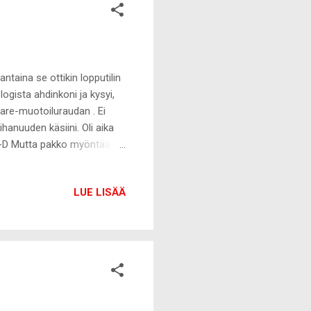
antaina se ottikin lopputilin
ogista ahdinkoni ja kysyi,
are-muotoiluraudan . Ei
hanuuden käsiini. Oli aika
 :-D Mutta pakko myöntää,
are on hiustenmuotoilun
iustenmuotoilulaite, jonka
LUE LISÄÄ
rien kanssa. Laite takaa
urvallisen muotoilun.
uuden ja paksuuden, jonka