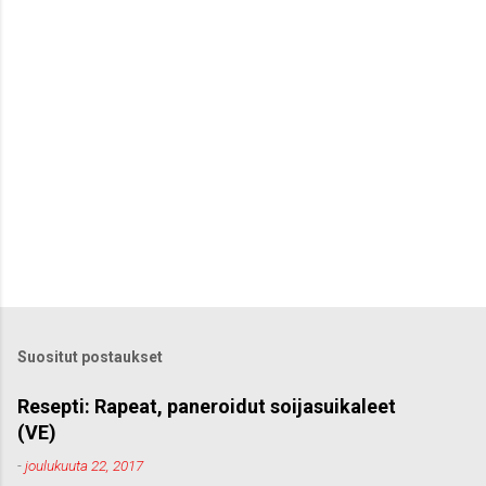
i
t
Suositut postaukset
Resepti: Rapeat, paneroidut soijasuikaleet
(VE)
-
joulukuuta 22, 2017