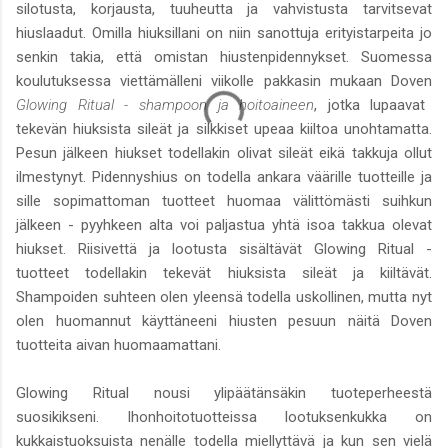
silotusta, korjausta, tuuheutta ja vahvistusta tarvitsevat
hiuslaadut. Omilla hiuksillani on niin sanottuja erityistarpeita jo
senkin takia, että omistan hiustenpidennykset. Suomessa
koulutuksessa viettämälleni viikolle pakkasin mukaan Doven
Glowing Ritual - shampoon ja hoitoaineen
, jotka lupaavat
tekevän hiuksista sileät ja silkkiset upeaa kiiltoa unohtamatta.
Pesun jälkeen hiukset todellakin olivat sileät eikä takkuja ollut
ilmestynyt. Pidennyshius on todella ankara väärille tuotteille ja
sille sopimattoman tuotteet huomaa välittömästi suihkun
jälkeen - pyyhkeen alta voi paljastua yhtä isoa takkua olevat
hiukset. Riisivettä ja lootusta sisältävät Glowing Ritual -
tuotteet todellakin tekevät hiuksista sileät ja kiiltävät.
Shampoiden suhteen olen yleensä todella uskollinen, mutta nyt
olen huomannut käyttäneeni hiusten pesuun näitä Doven
tuotteita aivan huomaamattani.
Glowing Ritual nousi ylipäätänsäkin tuoteperheestä
suosikikseni. Ihonhoitotuotteissa lootuksenkukka on
kukkaistuoksuista nenälle todella miellyttävä ja kun sen vielä