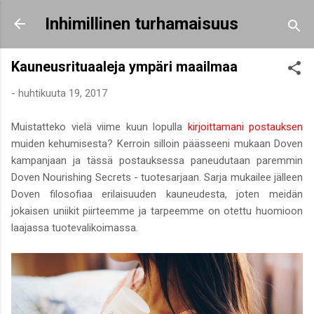
Siirry pääsisältöön
Inhimillinen turhamaisuus
Kauneusrituaaleja ympäri maailmaa
-
huhtikuuta 19, 2017
Muistatteko vielä viime kuun lopulla
kirjoittamani postauksen
muiden kehumisesta? Kerroin silloin päässeeni mukaan Doven
kampanjaan ja tässä postauksessa paneudutaan paremmin
Doven Nourishing Secrets - tuotesarjaan. Sarja mukailee jälleen
Doven filosofiaa erilaisuuden kauneudesta, joten meidän
jokaisen uniikit piirteemme ja tarpeemme on otettu huomioon
laajassa tuotevalikoimassa.