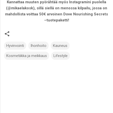
Kannattaa muuten pyörähtää myös Instagramini puolella
(@mikaelakosk), sillä siellä on menossa kilpailu, jossa on
mahdollista voittaa 50€ arvoinen Dove Nourishing Secrets
–tuotepaketti!
Hyvinvointi
Ihonhoito
Kauneus
Kosmetiikka ja meikkaus
Lifestyle
K
o
m
m
e
n
t