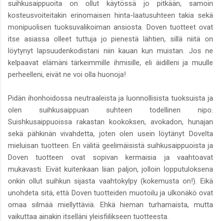
suihkusaippuoita on ollut käytössä jo pitkään, samoin
kosteusvoiteitakin erinomaisen hinta-laatusuhteen takia sekä
monipuolisen tuoksuvalikoiman ansiosta. Doven tuotteet ovat
itse asiassa olleet tuttuja jo pienestä lähtien, sillä niitä on
löytynyt lapsuudenkodistani niin kauan kun muistan. Jos ne
kelpaavat elämäni tärkeimmille ihmisille, eli äidilleni ja muulle
perheelleni, eivät ne voi olla huonoja!
Pidän ihonhoidossa neutraaleista ja luonnollisista tuoksuista ja
olen suihkusaippuan suhteen todellinen nipo.
Suishkusaippuoissa rakastan kookoksen, avokadon, hunajan
sekä pähkinän vivahdetta, joten olen usein löytänyt Dovelta
mieluisan tuotteen. En välitä geelimäisistä suihkusaippuoista ja
Doven tuotteen ovat sopivan kermaisia ja vaahtoavat
mukavasti. Eivät kuitenkaan liian paljon, jolloin lopputuloksena
onkin ollut suihkun sijasta vaahtokylpy (kokemusta on!). Eikä
unohdeta sitä, että Doven tuotteiden muotoilu ja ulkonäkö ovat
omaa silmää miellyttäviä. Ehkä hieman turhamaista, mutta
vaikuttaa ainakin itselläni yleisfiilikseen tuotteesta.