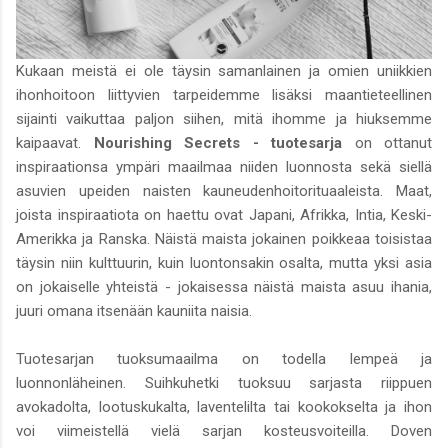
Kukaan meistä ei ole täysin samanlainen ja omien uniikkien
ihonhoitoon liittyvien tarpeidemme lisäksi maantieteellinen
sijainti vaikuttaa paljon siihen, mitä ihomme ja hiuksemme
kaipaavat.
Nourishing Secrets - tuotesarja
on ottanut
inspiraationsa ympäri maailmaa niiden luonnosta sekä siellä
asuvien upeiden naisten kauneudenhoitorituaaleista. Maat,
joista inspiraatiota on haettu ovat Japani, Afrikka, Intia, Keski-
Amerikka ja Ranska. Näistä maista jokainen poikkeaa toisistaa
täysin niin kulttuurin, kuin luontonsakin osalta, mutta yksi asia
on jokaiselle yhteistä - jokaisessa näistä maista asuu ihania,
juuri omana itsenään kauniita naisia.
Tuotesarjan tuoksumaailma on todella lempeä ja
luonnonläheinen. Suihkuhetki tuoksuu sarjasta riippuen
avokadolta, lootuskukalta, laventelilta tai kookokselta ja ihon
voi viimeistellä vielä sarjan kosteusvoiteilla. Doven