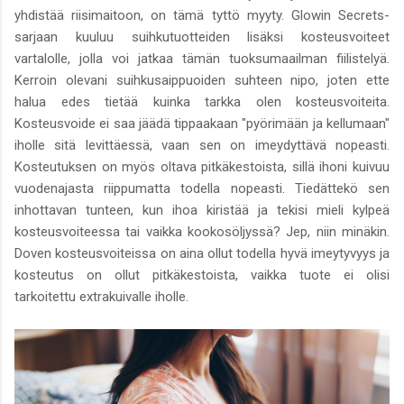
yhdistää riisimaitoon, on tämä tyttö myyty. Glowin Secrets-
sarjaan kuuluu suihkutuotteiden lisäksi kosteusvoiteet
vartalolle, jolla voi jatkaa tämän tuoksumaailman fiilistelyä.
Kerroin olevani suihkusaippuoiden suhteen nipo, joten ette
halua edes tietää kuinka tarkka olen kosteusvoiteita.
Kosteusvoide ei saa jäädä tippaakaan "pyörimään ja kellumaan"
iholle sitä levittäessä, vaan sen on imeydyttävä nopeasti.
Kosteutuksen on myös oltava pitkäkestoista, sillä ihoni kuivuu
vuodenajasta riippumatta todella nopeasti. Tiedättekö sen
inhottavan tunteen, kun ihoa kiristää ja tekisi mieli kylpeä
kosteusvoiteessa tai vaikka kookosöljyssä? Jep, niin minäkin.
Doven kosteusvoiteissa on aina ollut todella hyvä imeytyvyys ja
kosteutus on ollut pitkäkestoista, vaikka tuote ei olisi
tarkoitettu extrakuivalle iholle.