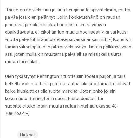
Tai no on se vielä juuri ja juuri hengissä teippiviritelmillä, mutta
päivää jota olen pelännyt. Jokin kosketushäiriö on raudan
johdossa ja kaiken lisäksi huomasin sen savuavan
epäilyttävästä, eli eiköhän tuo mua urhoollisesti viisi vai kuusi
vuotta palvellut Braun ole eläkepäivänsä ansainnut :-( Kuitenkin
tämän viikonlopun sen pitäisi vielä pysyä tiistain palkkapäivään
asti, joten mulla on muutama päivä aikaa mietiskellä uutta
rautaa tuon tilalle.
Olen tykästynyt Remingtonin tuotteisiin todella paljon ja tällä
hetkellä Volumasteria ja tuota rautaa lukuunottamatta taitavat
kaikki hiuslaitteet olla tuolta merkiltä. Joten onko jollain
kokemusta Remingtonin suoristusraudoista? Tai
suositteletteko jotain muuta rautaa hintahaarukassa 40-
70euroa? :-)
Hiukset