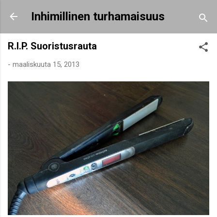
Siirry pääsisältöön
Inhimillinen turhamaisuus
R.I.P. Suoristusrauta
-
maaliskuuta 15, 2013