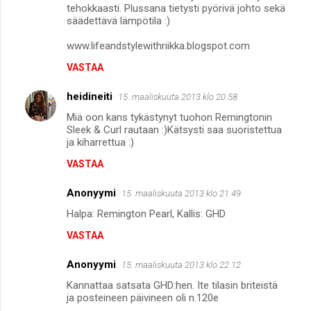
tehokkaasti. Plussana tietysti pyörivä johto sekä
säädettävä lämpötila :)
www.lifeandstylewithriikka.blogspot.com
VASTAA
heidineiti
15. maaliskuuta 2013 klo 20.58
Miä oon kans tykästynyt tuohon Remingtonin
Sleek & Curl rautaan :)Kätsysti saa suoristettua
ja kiharrettua :)
VASTAA
Anonyymi
15. maaliskuuta 2013 klo 21.49
Halpa: Remington Pearl, Kallis: GHD
VASTAA
Anonyymi
15. maaliskuuta 2013 klo 22.12
Kannattaa satsata GHD:hen. Ite tilasin briteistä
ja posteineen päivineen oli n.120e