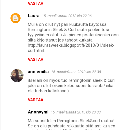
VASTAA
Laura
15. maaliskuuta 2013 klo 22.36
Mulla on ollut nyt pari kuukautta käytössä
Remingtonin Sleek & Curl rauta ja olen tosi
tyytyväinen ollut :) Ja pienen postauksenkin oon
siitä kirjoittanut jos tahdot kurkata
http://laurasweeks.blogspot.fi/2013/01/sleek-
curl.html.
VASTAA
anniemilia
15. maaliskuuta 2013 klo 22.38
itselläni on myös tuo remingtonin sleek & curl
joka on ollut oikein kelpo suoristusrauta! eikä
ole turhan kalliskaan:)
VASTAA
Anonyymi
15. maaliskuuta 2013 klo 23.03
Mä suosittelen Remigtonin Sleek&curl rautaa!
Se on ollu puhdasta rakkautta siitä asti ku sen