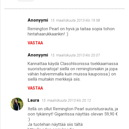
Anonyymi
15. maaliskuuta 2013 klo 19.58
K
Remington Pearl on hyvä ja taitaa sopia tohon
o
hintahaarukkaankin! :)
m
VASTAA
m
Anonyymi
e
15. maaliskuuta 2013 klo 20.07
n
Kannattaa käydä Clasohlsonissa tsekkaamassa
suoristusraitoja! siellä on remingtoniakin ja jopa
t
vähän halvemmalla kuin muissa kaupoissa:) on
siellä muitakin merkkejä siis.
i
t
VASTAA
Laura
15. maaliskuuta 2013 klo 20.12
Itellä on ollut Remington Pearl suoristusrauta, ja
oon tykännyt! Gigantissa näyttäs olevan 59,90 €
:)
Ja tuotehan näyttää siis tältä: