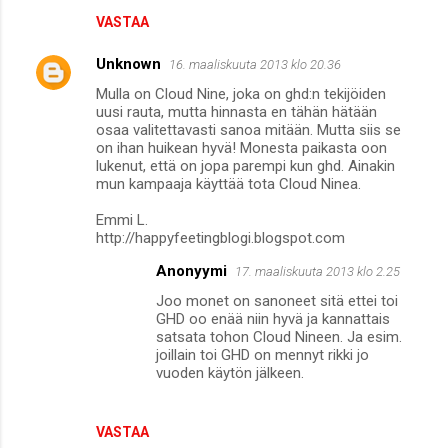
VASTAA
Unknown
16. maaliskuuta 2013 klo 20.36
Mulla on Cloud Nine, joka on ghd:n tekijöiden
uusi rauta, mutta hinnasta en tähän hätään
osaa valitettavasti sanoa mitään. Mutta siis se
on ihan huikean hyvä! Monesta paikasta oon
lukenut, että on jopa parempi kun ghd. Ainakin
mun kampaaja käyttää tota Cloud Ninea.
Emmi L.
http://happyfeetingblogi.blogspot.com
Anonyymi
17. maaliskuuta 2013 klo 2.25
Joo monet on sanoneet sitä ettei toi
GHD oo enää niin hyvä ja kannattais
satsata tohon Cloud Nineen. Ja esim.
joillain toi GHD on mennyt rikki jo
vuoden käytön jälkeen.
VASTAA