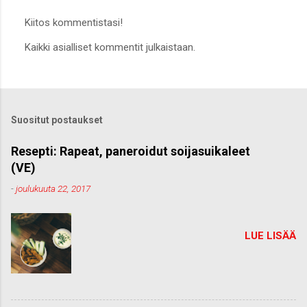
Kiitos kommentistasi!
L
Kaikki asialliset kommentit julkaistaan.
ä
h
e
t
ä
k
Suositut postaukset
o
m
m
Resepti: Rapeat, paneroidut soijasuikaleet
e
(VE)
n
t
-
joulukuuta 22, 2017
t
i
LUE LISÄÄ