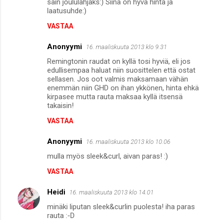
sain joululahjaks:) Siinä on hyvä hinta ja
laatusuhde:)
VASTAA
Anonyymi
16. maaliskuuta 2013 klo 9.31
Remingtonin raudat on kyllä tosi hyviä, eli jos
edullisempaa haluat niin suosittelen että ostat
sellasen. Jos oot valmis maksamaan vähän
enemmän niin GHD on ihan ykkönen, hinta ehkä
kirpasee mutta rauta maksaa kyllä itsensä
takaisin!
VASTAA
Anonyymi
16. maaliskuuta 2013 klo 10.06
mulla myös sleek&curl, aivan paras! :)
VASTAA
Heidi
16. maaliskuuta 2013 klo 14.01
minäki liputan sleek&curlin puolesta! iha paras
rauta :-D