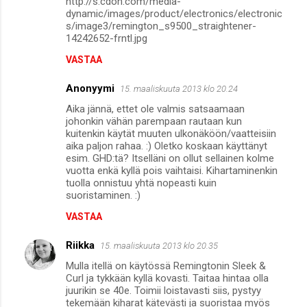
http://s.cdon.com/media-
dynamic/images/product/electronics/electronic
s/image3/remington_s9500_straightener-
14242652-frntl.jpg
VASTAA
Anonyymi
15. maaliskuuta 2013 klo 20.24
Aika jännä, ettet ole valmis satsaamaan
johonkin vähän parempaan rautaan kun
kuitenkin käytät muuten ulkonäköön/vaatteisiin
aika paljon rahaa. :) Oletko koskaan käyttänyt
esim. GHD:tä? Itselläni on ollut sellainen kolme
vuotta enkä kyllä pois vaihtaisi. Kihartaminenkin
tuolla onnistuu yhtä nopeasti kuin
suoristaminen. :)
VASTAA
Riikka
15. maaliskuuta 2013 klo 20.35
Mulla itellä on käytössä Remingtonin Sleek &
Curl ja tykkään kyllä kovasti. Taitaa hintaa olla
juurikin se 40e. Toimii loistavasti siis, pystyy
tekemään kiharat kätevästi ja suoristaa myös