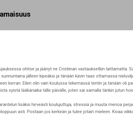
Siirry pääsisältöön
rhamaisuus
jauksessa ohitse ja jäänyt ne Cristiinan vastauksetkin laittamatta. 
n sunnuntaina jälleen kipeäksi ja tänään kävin taas ottamassa nieluvilje
jälleen kerran. Eilen olin vain koulussa tekemässä tentin ja tänään oli 
ista syistä lääkäriaika tälle päivälle, joten sai samalla tänkin jutun hoi
rantelun lisäksi hirveästi koulujuttuja, stressiä ja muuta menoa perjan
loppuun asti. Postaan jos kerkeän ja tulee jotain mieleen. Kivaa viikkoa