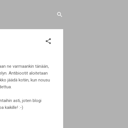
Saan ne varmaankin tänään,
lyn. Antibiootit aloitetaan
pakko jäädä kotiin, kun nousu
dettua.
taihin asti, joten blogi
 kaikille! :-)