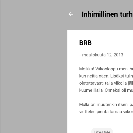
Inhimillinen tu
BRB
-
maaliskuuta 12, 2013
Moikka! Viikonloppu meni hu
kun neitiä näen. Lisäksi tuli
oletettavasti tällä viikolla 
kuume illalla. Onneksi oli mu
Mulla on muutenkin itseni pa
viettelee pientä lomaa viikon
Lifestyle