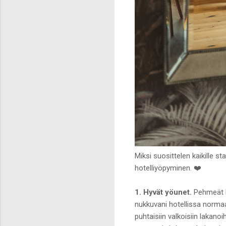
Miksi suosittelen kaikille st
hotelliyöpyminen. ❤️
1. Hyvät yöunet.
Pehmeät ho
nukkuvani hotellissa normaal
puhtaisiin valkoisiin lakan