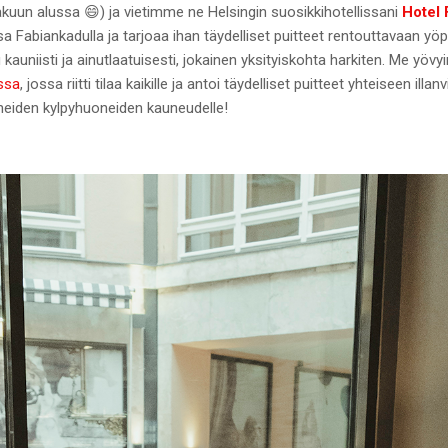
äkuun alussa 😄) ja vietimme ne Helsingin suosikkihotellissani
Hotel 
 Fabiankadulla ja tarjoaa ihan täydelliset puitteet rentouttavaan yöp
tu kauniisti ja ainutlaatuisesti, jokainen yksityiskohta harkiten. Me yö
ssa
, jossa riitti tilaa kaikille ja antoi täydelliset puitteet yhteiseen ill
eiden kylpyhuoneiden kauneudelle!