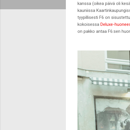
kanssa (oikea päivä oli kes
kauniissa Kaartinkaupungissa
tyypillisesti F6 on sisustet
kokoisessa
Deluxe-huonee
on pakko antaa F6:sen huon