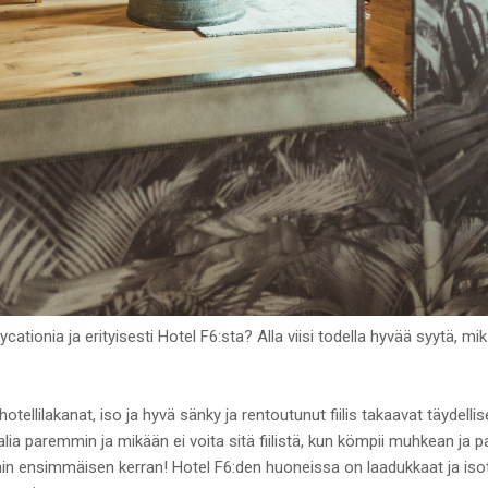
aycationia ja erityisesti Hotel F6:sta? Alla viisi todella hyvää syytä, mi
tellilakanat, iso ja hyvä sänky ja rentoutunut fiilis takaavat täydell
ia paremmin ja mikään ei voita sitä fiilistä, kun kömpii muhkean ja pai
oihin ensimmäisen kerran! Hotel F6:den huoneissa on laadukkaat ja iso