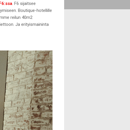
F6:ssa
. F6 sijaitsee
ymiseen. Boutique-hotellille
vyimme reilun 40m2
anviettoon. Ja erityismaininta