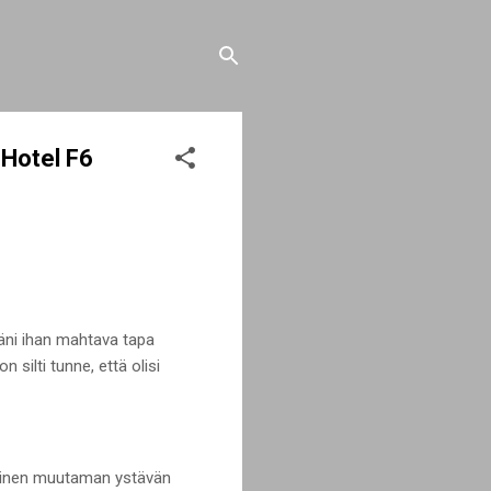
i Hotel F6
äni ihan mahtava tapa
 silti tunne, että olisi
minen muutaman ystävän