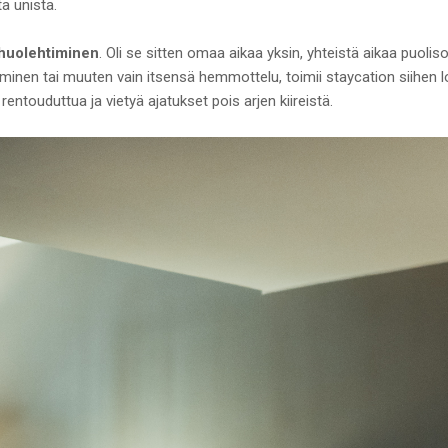
a unista.
 huolehtiminen
. Oli se sitten omaa aikaa yksin, yhteistä aikaa puoli
aminen tai muuten vain itsensä hemmottelu, toimii staycation siihen lo
ntouduttua ja vietyä ajatukset pois arjen kiireistä.