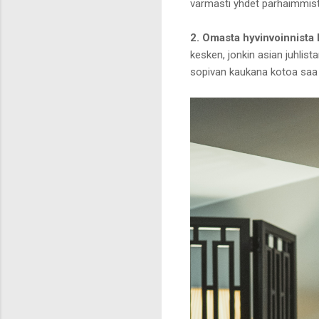
varmasti yhdet parhaimmist
2. Omasta hyvinvoinnista
kesken, jonkin asian juhlist
sopivan kaukana kotoa saa re