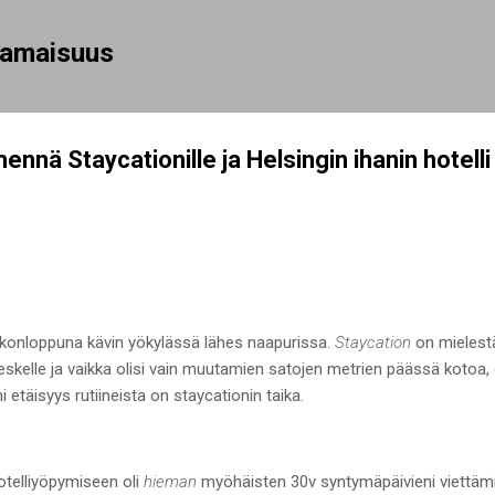
Siirry pääsisältöön
rhamaisuus
mennä Staycationille ja Helsingin ihanin hotell
konloppuna kävin yökylässä lähes naapurissa.
Staycation
on mielest
eskelle ja vaikka olisi vain muutamien satojen metrien päässä kotoa, on
i etäisyys rutiineista on staycationin taika.
otelliyöpymiseen oli
hieman
myöhäisten 30v syntymäpäivieni viettä