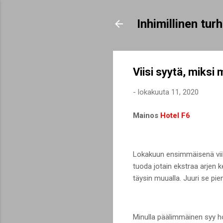
Inhimillinen tu
Viisi syytä, miksi 
-
lokakuuta 11, 2020
Mainos
Hotel F6
Lokakuun ensimmäisenä vii
tuoda jotain ekstraa arjen k
täysin muualla. Juuri se pien
Minulla päälimmäinen syy h