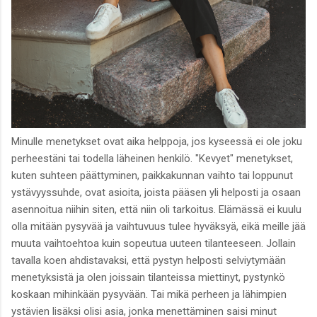
Minulle menetykset ovat aika helppoja, jos kyseessä ei ole joku
perheestäni tai todella läheinen henkilö. "Kevyet" menetykset,
kuten suhteen päättyminen, paikkakunnan vaihto tai loppunut
ystävyyssuhde, ovat asioita, joista pääsen yli helposti ja osaan
asennoitua niihin siten, että niin oli tarkoitus. Elämässä ei kuulu
olla mitään pysyvää ja vaihtuvuus tulee hyväksyä, eikä meille jää
muuta vaihtoehtoa kuin sopeutua uuteen tilanteeseen. Jollain
tavalla koen ahdistavaksi, että pystyn helposti selviytymään
menetyksistä ja olen joissain tilanteissa miettinyt, pystynkö
koskaan mihinkään pysyvään. Tai mikä perheen ja lähimpien
ystävien lisäksi olisi asia, jonka menettäminen saisi minut