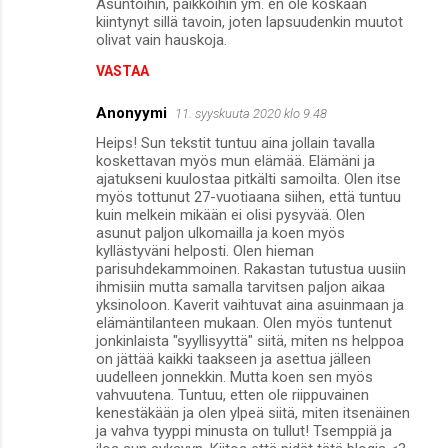
Asuntoihin, paikkoihin ym. en ole koskaan
e
kiintynyt sillä tavoin, joten lapsuudenkin muutot
n
olivat vain hauskoja.
t
VASTAA
i
Anonyymi
11. syyskuuta 2020 klo 9.48
t
Heips! Sun tekstit tuntuu aina jollain tavalla
koskettavan myös mun elämää. Elämäni ja
ajatukseni kuulostaa pitkälti samoilta. Olen itse
myös tottunut 27-vuotiaana siihen, että tuntuu
kuin melkein mikään ei olisi pysyvää. Olen
asunut paljon ulkomailla ja koen myös
kyllästyväni helposti. Olen hieman
parisuhdekammoinen. Rakastan tutustua uusiin
ihmisiin mutta samalla tarvitsen paljon aikaa
yksinoloon. Kaverit vaihtuvat aina asuinmaan ja
elämäntilanteen mukaan. Olen myös tuntenut
jonkinlaista "syyllisyyttä" siitä, miten ns helppoa
on jättää kaikki taakseen ja asettua jälleen
uudelleen jonnekkin. Mutta koen sen myös
vahvuutena. Tuntuu, etten ole riippuvainen
kenestäkään ja olen ylpeä siitä, miten itsenäinen
ja vahva tyyppi minusta on tullut! Tsemppiä ja