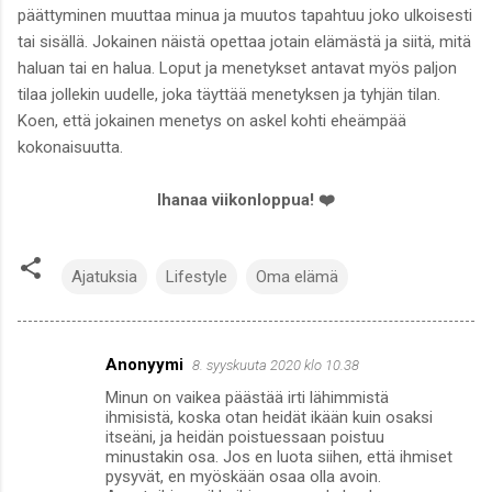
päättyminen muuttaa minua ja muutos tapahtuu joko ulkoisesti
tai sisällä. Jokainen näistä opettaa jotain elämästä ja siitä, mitä
haluan tai en halua. Loput ja menetykset antavat myös paljon
tilaa jollekin uudelle, joka täyttää menetyksen ja tyhjän tilan.
Koen, että jokainen menetys on askel kohti eheämpää
kokonaisuutta.
Ihanaa viikonloppua! ❤️
Ajatuksia
Lifestyle
Oma elämä
Anonyymi
8. syyskuuta 2020 klo 10.38
K
Minun on vaikea päästää irti lähimmistä
o
ihmisistä, koska otan heidät ikään kuin osaksi
m
itseäni, ja heidän poistuessaan poistuu
minustakin osa. Jos en luota siihen, että ihmiset
m
pysyvät, en myöskään osaa olla avoin.