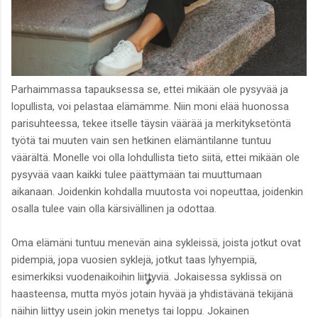
Parhaimmassa tapauksessa se, ettei mikään ole pysyvää ja
lopullista, voi pelastaa elämämme. Niin moni elää huonossa
parisuhteessa, tekee itselle täysin väärää ja merkityksetöntä
työtä tai muuten vain sen hetkinen elämäntilanne tuntuu
väärältä. Monelle voi olla lohdullista tieto siitä, ettei mikään ole
pysyvää vaan kaikki tulee päättymään tai muuttumaan
aikanaan. Joidenkin kohdalla muutosta voi nopeuttaa, joidenkin
osalla tulee vain olla kärsivällinen ja odottaa.
Oma elämäni tuntuu menevän aina sykleissä, joista jotkut ovat
pidempiä, jopa vuosien syklejä, jotkut taas lyhyempiä,
esimerkiksi vuodenaikoihin liittyviä. Jokaisessa syklissä on
haasteensa, mutta myös jotain hyvää ja yhdistävänä tekijänä
näihin liittyy usein jokin menetys tai loppu. Jokainen