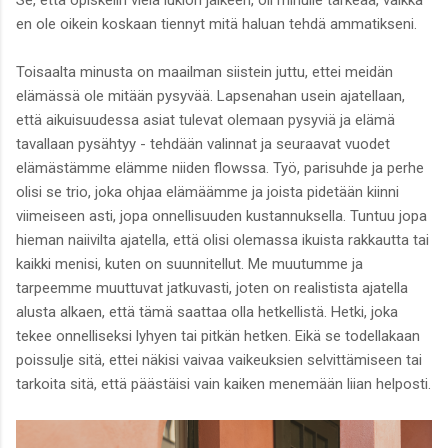
Se, että opiskelin vielä lukion jälkeen, oli minulle tärkeää, vaikka
en ole oikein koskaan tiennyt mitä haluan tehdä ammatikseni.
Toisaalta minusta on maailman siistein juttu, ettei meidän
elämässä ole mitään pysyvää. Lapsenahan usein ajatellaan,
että aikuisuudessa asiat tulevat olemaan pysyviä ja elämä
tavallaan pysähtyy - tehdään valinnat ja seuraavat vuodet
elämästämme elämme niiden flowssa. Työ, parisuhde ja perhe
olisi se trio, joka ohjaa elämäämme ja joista pidetään kiinni
viimeiseen asti, jopa onnellisuuden kustannuksella. Tuntuu jopa
hieman naiivilta ajatella, että olisi olemassa ikuista rakkautta tai
kaikki menisi, kuten on suunnitellut. Me muutumme ja
tarpeemme muuttuvat jatkuvasti, joten on realistista ajatella
alusta alkaen, että tämä saattaa olla hetkellistä. Hetki, joka
tekee onnelliseksi lyhyen tai pitkän hetken. Eikä se todellakaan
poissulje sitä, ettei näkisi vaivaa vaikeuksien selvittämiseen tai
tarkoita sitä, että päästäisi vain kaiken menemään liian helposti.