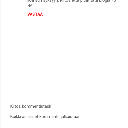
iloa sun syksyyn. Kiitos että pidät tätä blogia <3
-M
VASTAA
Kiitos kommentistasi!
L
Kaikki asialliset kommentit julkaistaan.
ä
h
e