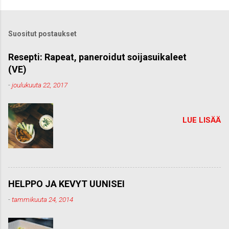
t
ä
k
Suositut postaukset
o
m
m
Resepti: Rapeat, paneroidut soijasuikaleet
e
(VE)
n
t
-
joulukuuta 22, 2017
t
i
LUE LISÄÄ
HELPPO JA KEVYT UUNISEI
-
tammikuuta 24, 2014