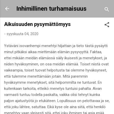
Siirry pääsisältöön
Inhimillinen turhamaisuus
Aikuisuuden pysymättömyys
-
syyskuuta 04, 2020
Ystäväni isovanhempi menehtyi hiljattain ja tieto tästä pysäytti
minut pitkäksi aikaa miettimään elämän pysyvyyttä. Faktaa,
ettei mikään meidän elämässä säily ikuisesti ja menetykset, ja
niiden hyväksyminen, on osa meidän elämää. Toiset niistä ovat
vaikeampia, toiset tuovat helpotusta tai olemme hyväksyneet,
että tulemme menettämään jotain. Mitä paremmin
hyväksymme menetykset, sitä helpommilta ne tuntuvat. En
kuitenkaan tarkoita, etteikö menetys tuntuisi pahalta. Aivan
varmasti tuntuu todella paskalta, vaikka olisi tehnyt kuinka
paljon ajatustyötä jo etukäteen. Lopullisuus on pelottavaa ja se,
että joku lähtee, satuttaa. Eikä kyse ole aina siitä, että henkilö
menehtyy vaan yleisesti sitä, ettei joku ihminen tai asia enää