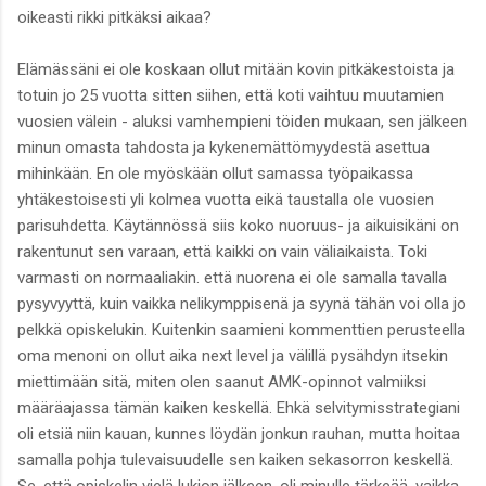
oikeasti rikki pitkäksi aikaa?
Elämässäni ei ole koskaan ollut mitään kovin pitkäkestoista ja
totuin jo 25 vuotta sitten siihen, että koti vaihtuu muutamien
vuosien välein - aluksi vamhempieni töiden mukaan, sen jälkeen
minun omasta tahdosta ja kykenemättömyydestä asettua
mihinkään. En ole myöskään ollut samassa työpaikassa
yhtäkestoisesti yli kolmea vuotta eikä taustalla ole vuosien
parisuhdetta. Käytännössä siis koko nuoruus- ja aikuisikäni on
rakentunut sen varaan, että kaikki on vain väliaikaista. Toki
varmasti on normaaliakin. että nuorena ei ole samalla tavalla
pysyvyyttä, kuin vaikka nelikymppisenä ja syynä tähän voi olla jo
pelkkä opiskelukin. Kuitenkin saamieni kommenttien perusteella
oma menoni on ollut aika next level ja välillä pysähdyn itsekin
miettimään sitä, miten olen saanut AMK-opinnot valmiiksi
määräajassa tämän kaiken keskellä. Ehkä selvitymisstrategiani
oli etsiä niin kauan, kunnes löydän jonkun rauhan, mutta hoitaa
samalla pohja tulevaisuudelle sen kaiken sekasorron keskellä.