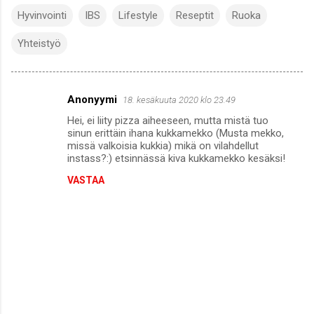
Hyvinvointi
IBS
Lifestyle
Reseptit
Ruoka
Yhteistyö
Anonyymi
18. kesäkuuta 2020 klo 23.49
K
Hei, ei liity pizza aiheeseen, mutta mistä tuo
o
sinun erittäin ihana kukkamekko (Musta mekko,
m
missä valkoisia kukkia) mikä on vilahdellut
instass?:) etsinnässä kiva kukkamekko kesäksi!
m
VASTAA
e
n
t
i
t