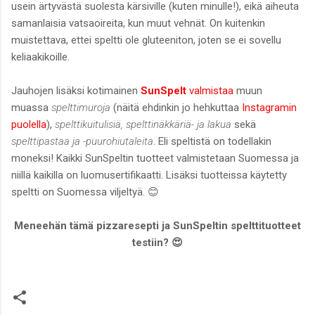
usein ärtyvästä suolesta kärsiville (kuten minulle!), eikä aiheuta
samanlaisia vatsaoireita, kun muut vehnät. On kuitenkin
muistettava, ettei speltti ole gluteeniton, joten se ei sovellu
keliaakikoille.
Jauhojen lisäksi kotimainen
SunSpelt
valmistaa
muun
muassa
spelttimuroja
(näitä ehdinkin jo hehkuttaa
Instagramin
puolella
),
spelttikuitulisiä, spelttinäkkäriä- ja lakua
sekä
spelttipastaa ja -puurohiutaleita
. Eli speltistä on todellakin
moneksi! Kaikki SunSpeltin tuotteet valmistetaan Suomessa ja
niillä kaikilla on luomusertifikaatti. Lisäksi tuotteissa käytetty
speltti on Suomessa viljeltyä. 😊
Meneehän tämä pizzaresepti ja SunSpeltin spelttituotteet
testiin? 😍