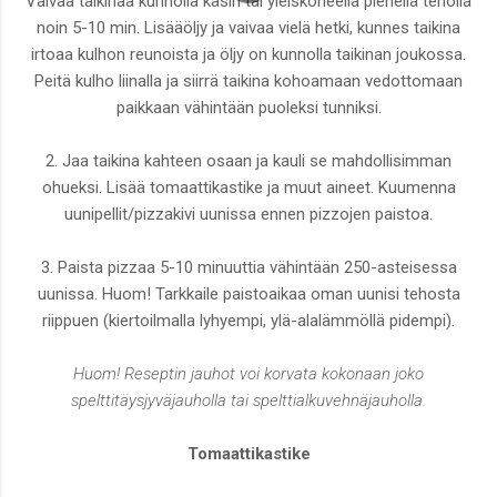
Vaivaa taikinaa kunnolla käsin tai yleiskoneella pienellä teholla
noin 5-10 min. Lisääöljy ja vaivaa vielä hetki, kunnes taikina
irtoaa kulhon reunoista ja öljy on kunnolla taikinan joukossa.
Peitä kulho liinalla ja siirrä taikina kohoamaan vedottomaan
paikkaan vähintään puoleksi tunniksi.
2. Jaa taikina kahteen osaan ja kauli se mahdollisimman
ohueksi. Lisää tomaattikastike ja muut aineet. Kuumenna
uunipellit/pizzakivi uunissa ennen pizzojen paistoa.
3. Paista pizzaa 5-10 minuuttia vähintään 250-asteisessa
uunissa. Huom! Tarkkaile paistoaikaa oman uunisi tehosta
riippuen (kiertoilmalla lyhyempi, ylä-alalämmöllä pidempi).
Huom! Reseptin jauhot voi korvata kokonaan joko
spelttitäysjyväjauholla tai spelttialkuvehnäjauholla.
Tomaattikastike