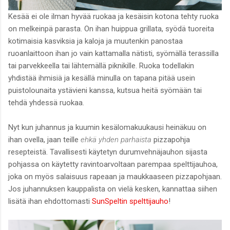
Kesää ei ole ilman hyvää ruokaa ja kesäisin kotona tehty ruoka
on melkeinpä parasta. On ihan huippua grillata, syödä tuoreita
kotimaisia kasviksia ja kaloja ja muutenkin panostaa
ruoanlaittoon ihan jo vain kattamalla nätisti, syömällä terassilla
tai parvekkeella tai lähtemällä piknikille. Ruoka todellakin
yhdistää ihmisiä ja kesällä minulla on tapana pitää usein
puistolounaita ystävieni kanssa, kutsua heitä syömään tai
tehdä yhdessä ruokaa.
Nyt kun juhannus ja kuumin kesälomakuukausi heinäkuu on
ihan ovella, jaan teille
ehkä yhden parhaista
pizzapohja
resepteistä. Tavallisesti käytetyn durumvehnäjauhon sijasta
pohjassa on käytetty ravintoarvoltaan parempaa spelttijauhoa,
joka on myös salaisuus rapeaan ja maukkaaseen pizzapohjaan.
Jos juhannuksen kauppalista on vielä kesken, kannattaa siihen
lisätä ihan ehdottomasti
SunSpeltin spelttijauho
!