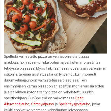
Speltistä valmistettu pizza on vehnäpohjaista pizzaa
maukkaampi, rapeampi eikä pohja hajoa, kuten monesti itse
tehdyssä pizzassa. Myös taikinaan saa nopeammin paremman
sitkon ja taikinan nostatusaika on lyhyempi, kuin monesti
durumvehnäjauhoon valmistetuissa pizzoissa. Tein
ensimmäisen kerran pizzapohjan spelttiin monia vuosia sitten
ja siitä lähtien kotona tehty pizza on valmistettu juurikin
spelttipohjaan. SunSpeltillä on valikoimassa
Spelt
Alkuvehnäjauho
,
Sämpyläjauho
ja
Spelt-täysjyväjauho
, jotka
kaikki sopivat korvaamaan vehnäjauhot leivonnassa.