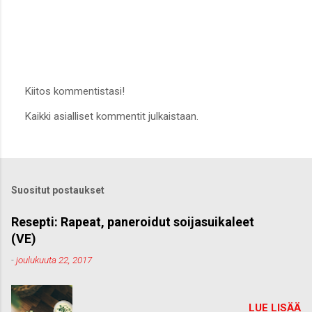
Kiitos kommentistasi!
L
Kaikki asialliset kommentit julkaistaan.
ä
h
e
t
ä
k
Suositut postaukset
o
m
m
Resepti: Rapeat, paneroidut soijasuikaleet
e
(VE)
n
t
-
joulukuuta 22, 2017
t
i
LUE LISÄÄ