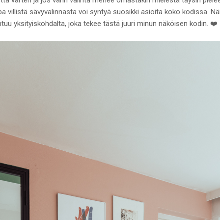
a villistä sävyvalinnasta voi syntyä suosikki asioita koko kodissa. Näi
tuu yksityiskohdalta, joka tekee tästä juuri minun näköisen kodin. ❤️