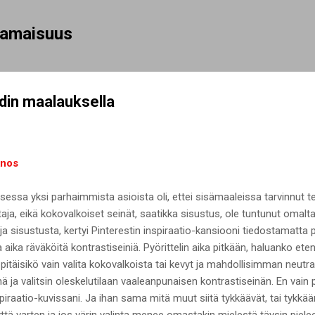
Siirry pääsisältöön
rhamaisuus
din maalauksella
nos
sa yksi parhaimmista asioista oli, ettei sisämaaleissa tarvinnut 
staja, eikä kokovalkoiset seinät, saatikka sisustus, ole tuntunut omalta
 sisustusta, kertyi Pinterestin inspiraatio-kansiooni tiedostamatta p
opa aika räväköitä kontrastiseiniä. Pyörittelin aika pitkään, haluanko et
pitäisikö vain valita kokovalkoista tai kevyt ja mahdollisimman neutr
 ja valitsin oleskelutilaan vaaleanpunaisen kontrastiseinän. En vain pä
nspiraatio-kuvissani. Ja ihan sama mitä muut siitä tykkäävät, tai tykkä
ä varten ja jos värin valinta menee omastakin mielestä täysin pieleen