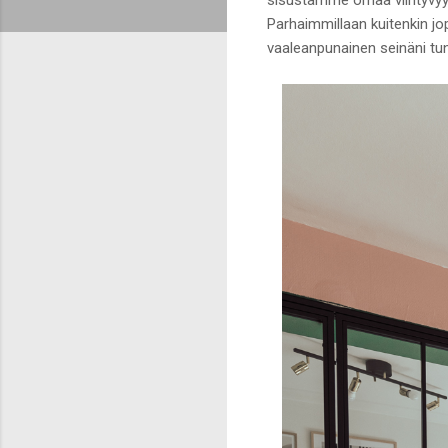
Parhaimmillaan kuitenkin jop
vaaleanpunainen seinäni tun