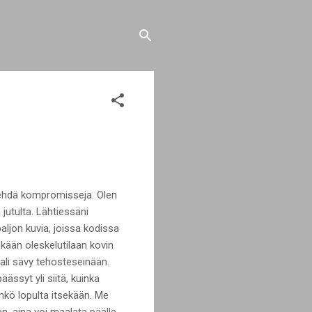
tehdä kompromisseja. Olen
 jutulta. Lähtiessäni
aljon kuvia, joissa kodissa
enkään oleskelutilaan kovin
aali sävy tehosteseinään.
ässyt yli siitä, kuinka
änkö lopulta itsekään. Me
, aina voi maalata päälle.