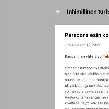
Inhimillinen tu
Persoona esiin ko
-
toukokuuta 13, 2020
Kaupallinen yhteistyö
Tek
Omaan asuntoon muuttamises
aina ollut aika värikäs sisu
suunnittelemaan remonttia ja
oli värikkäitä ja selkeitä, j
voimakasta sävyä seiniin ja 
Päätin kuitenkin antaa mennä
kivalta se näytti kaikissa i
sisustamme omaa viihtyvyytt